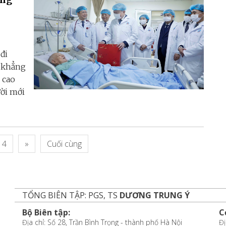
đi
m khẳng
 cao
ười mới
4
»
Cuối cùng
TỔNG BIÊN TẬP: PGS, TS
DƯƠNG TRUNG Ý
Bộ Biên tập:
C
Địa chỉ: Số 28, Trần Bình Trọng - thành phố Hà Nội
Đị