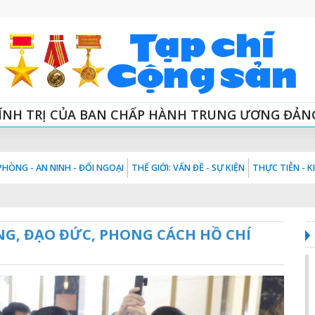
ÍNH TRỊ CỦA BAN CHẤP HÀNH TRUNG ƯƠNG ĐẢN
HÒNG - AN NINH - ĐỐI NGOẠI
THẾ GIỚI: VẤN ĐỀ - SỰ KIỆN
THỰC TIỄN - 
NG, ĐẠO ĐỨC, PHONG CÁCH HỒ CHÍ