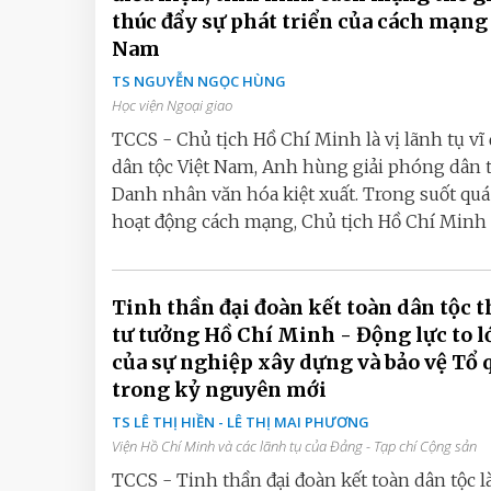
thúc đẩy sự phát triển của cách mạng
Nam
TS NGUYỄN NGỌC HÙNG
Học viện Ngoại giao
TCCS - Chủ tịch Hồ Chí Minh là vị lãnh tụ vĩ 
dân tộc Việt Nam, Anh hùng giải phóng dân t
Danh nhân văn hóa kiệt xuất. Trong suốt quá
hoạt động cách mạng, Chủ tịch Hồ Chí Minh l
Tinh thần đại đoàn kết toàn dân tộc t
tư tưởng Hồ Chí Minh - Động lực to l
của sự nghiệp xây dựng và bảo vệ Tổ 
trong kỷ nguyên mới
TS LÊ THỊ HIỀN - LÊ THỊ MAI PHƯƠNG
Viện Hồ Chí Minh và các lãnh tụ của Đảng - Tạp chí Cộng sản
TCCS - Tinh thần đại đoàn kết toàn dân tộc là