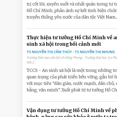
trị cốt lõi, xuyên suốt và nhất quán trong tư 
Hồ Chí Minh, phản ánh sự kết tinh biện chứ
truyền thống yêu nước của dân tộc Việt Nam..
Thực hiện tư tưởng Hồ Chí Minh về a
sinh xã hội trong bối cảnh mới
TS NGUYỄN THỊ CẨM THÚY - TS NGUYỄN THỊ NHUNG
Trường Đào tạo cán bộ Lê Hồng Phong - Trường Đại học Sư P
Nội 2
TCCS - An sinh xã hội là một trong những tr
quan trọng của phát triển bền vững, gắn bó 
với mục tiêu “dân giàu, nước mạnh, dân chủ,
bằng, văn minh”. Xuất phát từ tư tưởng Hồ Chí.
Vận dụng tư tưởng Hồ Chí Minh về 
bệnh, nâng cao sức khỏe ở nước ta tr