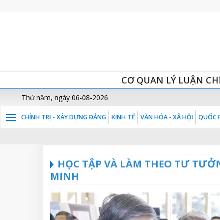
CƠ QUAN LÝ LUẬN CH
Thứ năm, ngày 06-08-2026
CHÍNH TRỊ - XÂY DỰNG ĐẢNG
KINH TẾ
VĂN HÓA - XÃ HỘI
QUỐC P
HỌC TẬP VÀ LÀM THEO TƯ TƯỞ
MINH