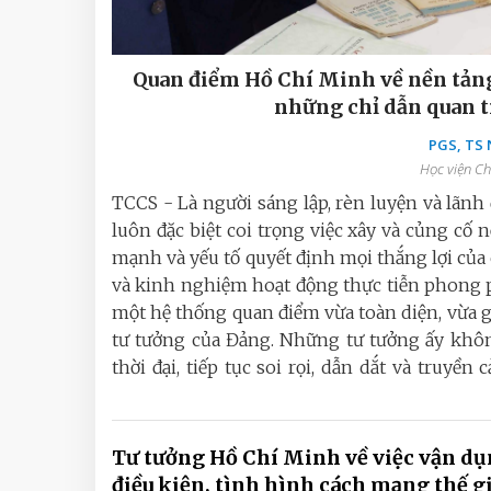
Quan điểm Hồ Chí Minh về nền tảng
những chỉ dẫn quan t
PGS, TS
Học viện Ch
TCCS - Là người sáng lập, rèn luyện và lãn
luôn đặc biệt coi trọng việc xây và củng cố
mạnh và yếu tố quyết định mọi thắng lợi của 
và kinh nghiệm hoạt động thực tiễn phong p
một hệ thống quan điểm vừa toàn diện, vừa g
tư tưởng của Đảng. Những tư tưởng ấy không
thời đại, tiếp tục soi rọi, dẫn dắt và truy
Tư tưởng Hồ Chí Minh về việc vận d
điều kiện, tình hình cách mạng thế g