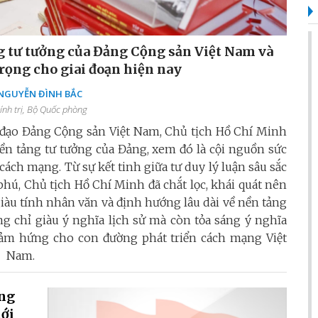
 tư tưởng của Đảng Cộng sản Việt Nam và
rọng cho giai đoạn hiện nay
 NGUYỄN ĐÌNH BẮC
ính trị, Bộ Quốc phòng
h đạo Đảng Cộng sản Việt Nam, Chủ tịch Hồ Chí Minh
 nền tảng tư tưởng của Đảng, xem đó là cội nguồn sức
cách mạng. Từ sự kết tinh giữa tư duy lý luận sâu sắc
hú, Chủ tịch Hồ Chí Minh đã chắt lọc, khái quát nên
iàu tính nhân văn và định hướng lâu dài về nền tảng
 chỉ giàu ý nghĩa lịch sử mà còn tỏa sáng ý nghĩa
ền cảm hứng cho con đường phát triển cách mạng Việt
Nam.
ụng
iới