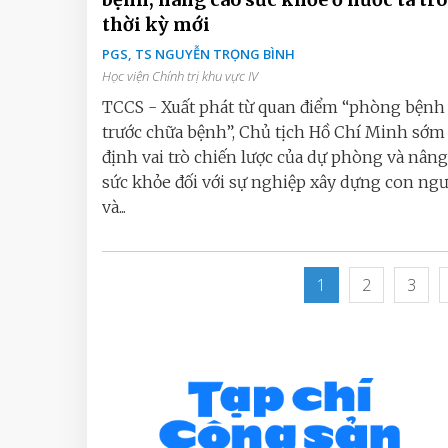
thời kỳ mới
PGS, TS NGUYỄN TRỌNG BÌNH
Học viện Chính trị khu vực IV
TCCS - Xuất phát từ quan điểm “phòng bệnh 
trước chữa bệnh”, Chủ tịch Hồ Chí Minh sớ
định vai trò chiến lược của dự phòng và nâng
sức khỏe đối với sự nghiệp xây dựng con ng
và...
1
2
3