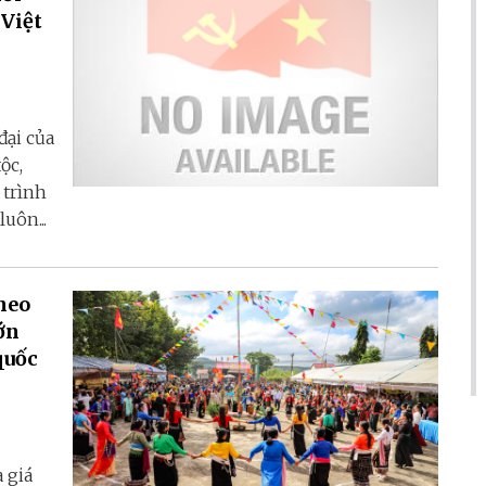
 Việt
đại của
ộc,
 trình
uôn...
heo
ớn
quốc
 giá