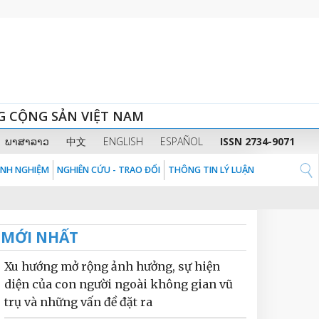
G CỘNG SẢN VIỆT NAM
ພາສາລາວ
中文
ENGLISH
ESPAÑOL
ISSN 2734-9071
KINH NGHIỆM
NGHIÊN CỨU - TRAO ĐỔI
THÔNG TIN LÝ LUẬN
MỚI NHẤT
Xu hướng mở rộng ảnh hưởng, sự hiện
diện của con người ngoài không gian vũ
trụ và những vấn đề đặt ra