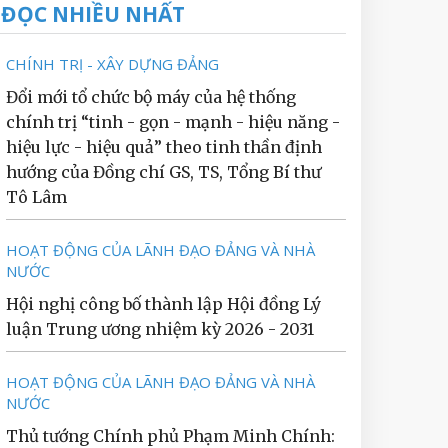
ĐỌC NHIỀU NHẤT
CHÍNH TRỊ - XÂY DỰNG ĐẢNG
Đổi mới tổ chức bộ máy của hệ thống
chính trị “tinh - gọn - mạnh - hiệu năng -
hiệu lực - hiệu quả” theo tinh thần định
hướng của Đồng chí GS, TS, Tổng Bí thư
Tô Lâm
HOẠT ĐỘNG CỦA LÃNH ĐẠO ĐẢNG VÀ NHÀ
NƯỚC
Hội nghị công bố thành lập Hội đồng Lý
luận Trung ương nhiệm kỳ 2026 - 2031
HOẠT ĐỘNG CỦA LÃNH ĐẠO ĐẢNG VÀ NHÀ
NƯỚC
Thủ tướng Chính phủ Phạm Minh Chính: