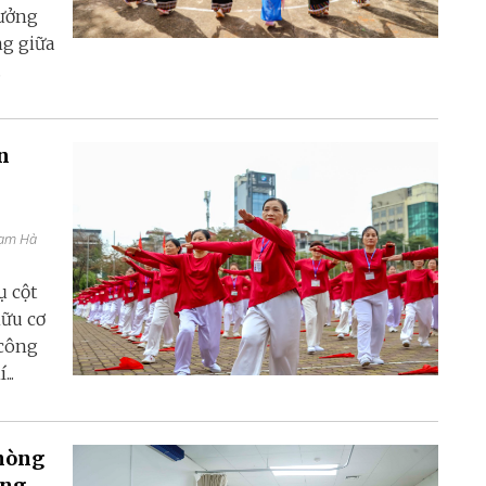
tưởng
ng giữa
.
n
hạm Hà
ụ cột
hữu cơ
 công
..
phòng
ong