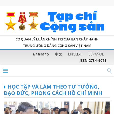
CƠ QUAN LÝ LUẬN CHÍNH TRỊ CỦA BAN CHẤP HÀNH
TRUNG ƯƠNG ĐẢNG CỘNG SẢN VIỆT NAM
ພາສາລາວ
中文
ENGLISH
ESPAÑOL
ISSN 2734-9071
HỌC TẬP VÀ LÀM THEO TƯ TƯỞNG,
ĐẠO ĐỨC, PHONG CÁCH HỒ CHÍ MINH