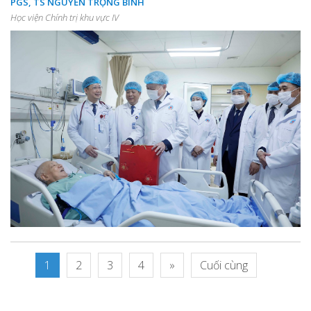
PGS, TS NGUYỄN TRỌNG BÌNH
Học viện Chính trị khu vực IV
1
2
3
4
»
Cuối cùng