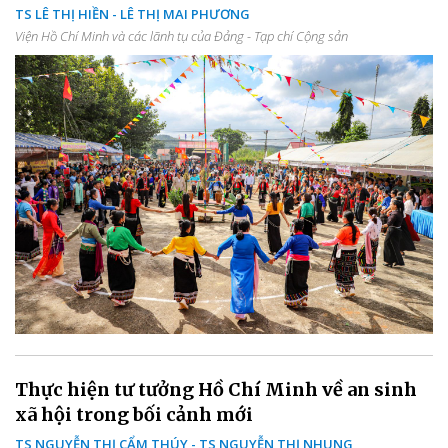
TS LÊ THỊ HIỀN - LÊ THỊ MAI PHƯƠNG
Viện Hồ Chí Minh và các lãnh tụ của Đảng - Tạp chí Cộng sản
Thực hiện tư tưởng Hồ Chí Minh về an sinh
xã hội trong bối cảnh mới
TS NGUYỄN THỊ CẨM THÚY - TS NGUYỄN THỊ NHUNG