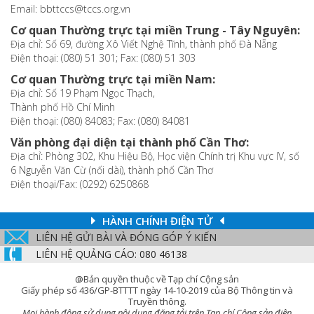
Email: bbttccs@tccs.org.vn
Cơ quan Thường trực tại miền Trung - Tây Nguyên:
Địa chỉ: Số 69, đường Xô Viết Nghệ Tĩnh, thành phố Đà Nẵng
Điện thoại: (080) 51 301; Fax: (080) 51 303
Cơ quan Thường trực tại miền Nam:
Địa chỉ: Số 19 Phạm Ngọc Thạch,
Thành phố Hồ Chí Minh
Điện thoại: (080) 84083; Fax: (080) 84081
Văn phòng đại diện tại thành phố Cần Thơ:
Địa chỉ: Phòng 302, Khu Hiệu Bộ, Học viện Chính trị Khu vực IV, số
6 Nguyễn Văn Cừ (nối dài), thành phố Cần Thơ
Điện thoại/Fax: (0292) 6250868
HÀNH CHÍNH ĐIỆN TỬ
LIÊN HỆ GỬI BÀI VÀ ĐÓNG GÓP Ý KIẾN
LIÊN HỆ QUẢNG CÁO: 080 46138
@Bản quyền thuộc về Tạp chí Cộng sản
Giấy phép số 436/GP-BTTTT ngày 14-10-2019 của Bộ Thông tin và
Truyền thông.
Mọi hành động sử dụng nội dung đăng tải trên Tạp chí Cộng sản điện