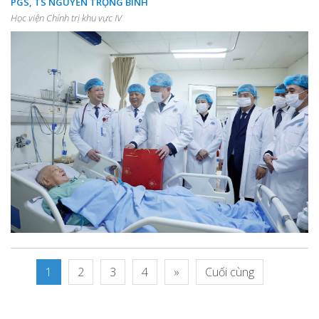
PGS, TS NGUYỄN TRỌNG BÌNH
Học viện Chính trị khu vực IV
1
2
3
4
»
Cuối cùng