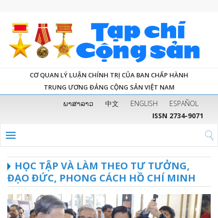
CƠ QUAN LÝ LUẬN CHÍNH TRỊ CỦA BAN CHẤP HÀNH
TRUNG ƯƠNG ĐẢNG CỘNG SẢN VIỆT NAM
ພາສາລາວ
中文
ENGLISH
ESPAÑOL
ISSN 2734-9071
HỌC TẬP VÀ LÀM THEO TƯ TƯỞNG,
ĐẠO ĐỨC, PHONG CÁCH HỒ CHÍ MINH