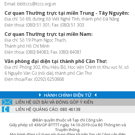
Email: bbttccs@tccs.org.vn
Cơ quan Thường trực tại miền Trung - Tây Nguyên:
Địa chỉ: Số 69, đường Xô Viết Nghệ Tĩnh, thành phố Đà Nẵng
Điện thoại: (080) 51 301; Fax: (080) 51 303
Cơ quan Thường trực tại miền Nam:
Địa chỉ: Số 19 Phạm Ngọc Thạch,
Thành phố Hồ Chí Minh
Điện thoại: (080) 84083; Fax: (080) 84081
Văn phòng đại diện tại thành phố Cần Thơ:
Địa chỉ: Phòng 302, Khu Hiệu Bộ, Học viện Chính trị Khu vực IV, số
6 Nguyễn Văn Cừ (nối dài), thành phố Cần Thơ
Điện thoại/Fax: (0292) 6250868
HÀNH CHÍNH ĐIỆN TỬ
LIÊN HỆ GỬI BÀI VÀ ĐÓNG GÓP Ý KIẾN
LIÊN HỆ QUẢNG CÁO: 080 46138
@Bản quyền thuộc về Tạp chí Cộng sản
Giấy phép số 436/GP-BTTTT ngày 14-10-2019 của Bộ Thông tin và
Truyền thông.
Mọi hành động sử dụng nội dung đăng tải trên Tạp chí Cộng sản điện