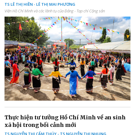
TS LÊ THỊ HIỀN - LÊ THỊ MAI PHƯƠNG
Viện Hồ Chí Minh và các lãnh tụ của Đảng - Tạp chí Cộng sản
Thực hiện tư tưởng Hồ Chí Minh về an sinh
xã hội trong bối cảnh mới
TS NGUYỄN THỊ CẨM THÚY - TS NGUYỄN THỊ NHUNG