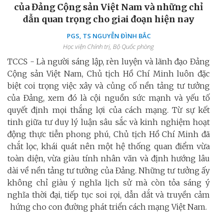
của Đảng Cộng sản Việt Nam và những chỉ
dẫn quan trọng cho giai đoạn hiện nay
PGS, TS NGUYỄN ĐÌNH BẮC
Học viện Chính trị, Bộ Quốc phòng
TCCS - Là người sáng lập, rèn luyện và lãnh đạo Đảng
Cộng sản Việt Nam, Chủ tịch Hồ Chí Minh luôn đặc
biệt coi trọng việc xây và củng cố nền tảng tư tưởng
của Đảng, xem đó là cội nguồn sức mạnh và yếu tố
quyết định mọi thắng lợi của cách mạng. Từ sự kết
tinh giữa tư duy lý luận sâu sắc và kinh nghiệm hoạt
động thực tiễn phong phú, Chủ tịch Hồ Chí Minh đã
chắt lọc, khái quát nên một hệ thống quan điểm vừa
toàn diện, vừa giàu tính nhân văn và định hướng lâu
dài về nền tảng tư tưởng của Đảng. Những tư tưởng ấy
không chỉ giàu ý nghĩa lịch sử mà còn tỏa sáng ý
nghĩa thời đại, tiếp tục soi rọi, dẫn dắt và truyền cảm
hứng cho con đường phát triển cách mạng Việt Nam.