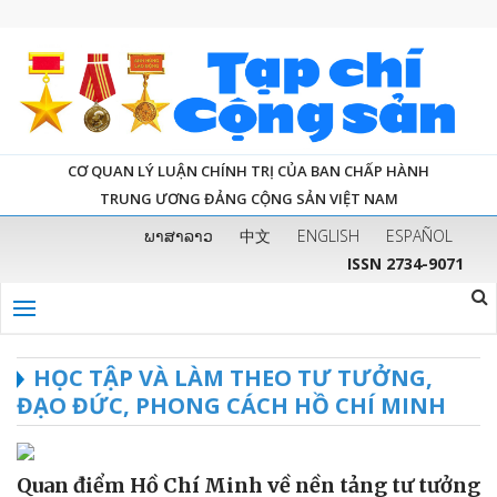
CƠ QUAN LÝ LUẬN CHÍNH TRỊ CỦA BAN CHẤP HÀNH
TRUNG ƯƠNG ĐẢNG CỘNG SẢN VIỆT NAM
ພາສາລາວ
中文
ENGLISH
ESPAÑOL
ISSN 2734-9071
HỌC TẬP VÀ LÀM THEO TƯ TƯỞNG,
ĐẠO ĐỨC, PHONG CÁCH HỒ CHÍ MINH
Quan điểm Hồ Chí Minh về nền tảng tư tưởng