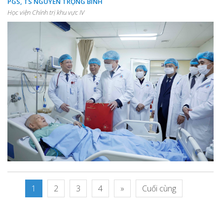
PGS, TS NGUYỄN TRỌNG BÌNH
Học viện Chính trị khu vực IV
1
2
3
4
»
Cuối cùng