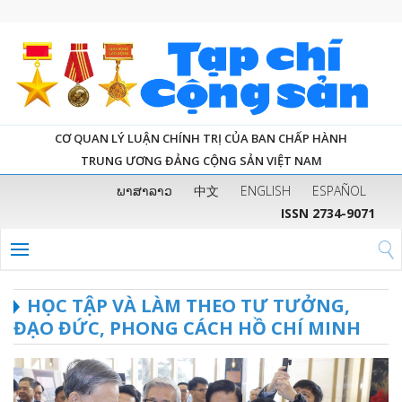
CƠ QUAN LÝ LUẬN CHÍNH TRỊ CỦA BAN CHẤP HÀNH
TRUNG ƯƠNG ĐẢNG CỘNG SẢN VIỆT NAM
ພາສາລາວ
中文
ENGLISH
ESPAÑOL
ISSN 2734-9071
HỌC TẬP VÀ LÀM THEO TƯ TƯỞNG,
ĐẠO ĐỨC, PHONG CÁCH HỒ CHÍ MINH