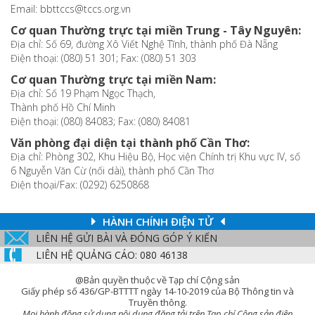
Email: bbttccs@tccs.org.vn
Cơ quan Thường trực tại miền Trung - Tây Nguyên:
Địa chỉ: Số 69, đường Xô Viết Nghệ Tĩnh, thành phố Đà Nẵng
Điện thoại: (080) 51 301; Fax: (080) 51 303
Cơ quan Thường trực tại miền Nam:
Địa chỉ: Số 19 Phạm Ngọc Thạch,
Thành phố Hồ Chí Minh
Điện thoại: (080) 84083; Fax: (080) 84081
Văn phòng đại diện tại thành phố Cần Thơ:
Địa chỉ: Phòng 302, Khu Hiệu Bộ, Học viện Chính trị Khu vực IV, số
6 Nguyễn Văn Cừ (nối dài), thành phố Cần Thơ
Điện thoại/Fax: (0292) 6250868
HÀNH CHÍNH ĐIỆN TỬ
LIÊN HỆ GỬI BÀI VÀ ĐÓNG GÓP Ý KIẾN
LIÊN HỆ QUẢNG CÁO: 080 46138
@Bản quyền thuộc về Tạp chí Cộng sản
Giấy phép số 436/GP-BTTTT ngày 14-10-2019 của Bộ Thông tin và
Truyền thông.
Mọi hành động sử dụng nội dung đăng tải trên Tạp chí Cộng sản điện