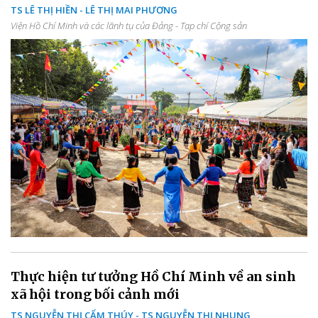
TS LÊ THỊ HIỀN - LÊ THỊ MAI PHƯƠNG
Viện Hồ Chí Minh và các lãnh tụ của Đảng - Tạp chí Cộng sản
Thực hiện tư tưởng Hồ Chí Minh về an sinh
xã hội trong bối cảnh mới
TS NGUYỄN THỊ CẨM THÚY - TS NGUYỄN THỊ NHUNG