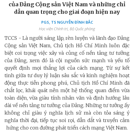
của Đảng Cộng sản Việt Nam và những chỉ
dẫn quan trọng cho giai đoạn hiện nay
PGS, TS NGUYỄN ĐÌNH BẮC
Học viện Chính trị, Bộ Quốc phòng
TCCS - Là người sáng lập, rèn luyện và lãnh đạo Đảng
Cộng sản Việt Nam, Chủ tịch Hồ Chí Minh luôn đặc
biệt coi trọng việc xây và củng cố nền tảng tư tưởng
của Đảng, xem đó là cội nguồn sức mạnh và yếu tố
quyết định mọi thắng lợi của cách mạng. Từ sự kết
tinh giữa tư duy lý luận sâu sắc và kinh nghiệm hoạt
động thực tiễn phong phú, Chủ tịch Hồ Chí Minh đã
chắt lọc, khái quát nên một hệ thống quan điểm vừa
toàn diện, vừa giàu tính nhân văn và định hướng lâu
dài về nền tảng tư tưởng của Đảng. Những tư tưởng ấy
không chỉ giàu ý nghĩa lịch sử mà còn tỏa sáng ý
nghĩa thời đại, tiếp tục soi rọi, dẫn dắt và truyền cảm
hứng cho con đường phát triển cách mạng Việt Nam.