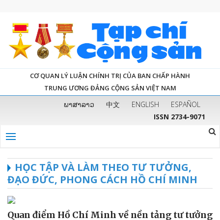
CƠ QUAN LÝ LUẬN CHÍNH TRỊ CỦA BAN CHẤP HÀNH
TRUNG ƯƠNG ĐẢNG CỘNG SẢN VIỆT NAM
ພາສາລາວ
中文
ENGLISH
ESPAÑOL
ISSN 2734-9071
HỌC TẬP VÀ LÀM THEO TƯ TƯỞNG,
ĐẠO ĐỨC, PHONG CÁCH HỒ CHÍ MINH
Quan điểm Hồ Chí Minh về nền tảng tư tưởng