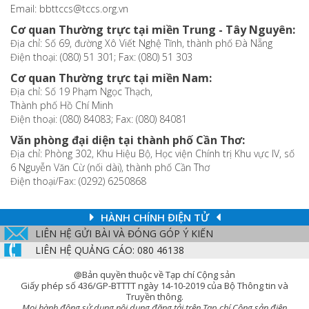
Email: bbttccs@tccs.org.vn
Cơ quan Thường trực tại miền Trung - Tây Nguyên:
Địa chỉ: Số 69, đường Xô Viết Nghệ Tĩnh, thành phố Đà Nẵng
Điện thoại: (080) 51 301; Fax: (080) 51 303
Cơ quan Thường trực tại miền Nam:
Địa chỉ: Số 19 Phạm Ngọc Thạch,
Thành phố Hồ Chí Minh
Điện thoại: (080) 84083; Fax: (080) 84081
Văn phòng đại diện tại thành phố Cần Thơ:
Địa chỉ: Phòng 302, Khu Hiệu Bộ, Học viện Chính trị Khu vực IV, số
6 Nguyễn Văn Cừ (nối dài), thành phố Cần Thơ
Điện thoại/Fax: (0292) 6250868
HÀNH CHÍNH ĐIỆN TỬ
LIÊN HỆ GỬI BÀI VÀ ĐÓNG GÓP Ý KIẾN
LIÊN HỆ QUẢNG CÁO: 080 46138
@Bản quyền thuộc về Tạp chí Cộng sản
Giấy phép số 436/GP-BTTTT ngày 14-10-2019 của Bộ Thông tin và
Truyền thông.
Mọi hành động sử dụng nội dung đăng tải trên Tạp chí Cộng sản điện