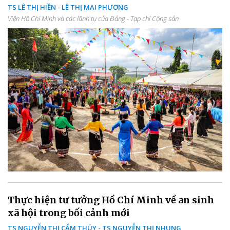
TS LÊ THỊ HIỀN - LÊ THỊ MAI PHƯƠNG
Viện Hồ Chí Minh và các lãnh tụ của Đảng - Tạp chí Cộng sản
Thực hiện tư tưởng Hồ Chí Minh về an sinh
xã hội trong bối cảnh mới
TS NGUYỄN THỊ CẨM THÚY - TS NGUYỄN THỊ NHUNG