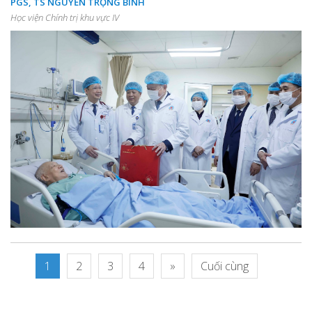
PGS, TS NGUYỄN TRỌNG BÌNH
Học viện Chính trị khu vực IV
1
2
3
4
»
Cuối cùng