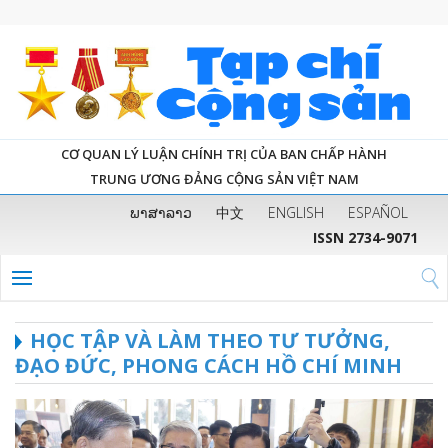
CƠ QUAN LÝ LUẬN CHÍNH TRỊ CỦA BAN CHẤP HÀNH
TRUNG ƯƠNG ĐẢNG CỘNG SẢN VIỆT NAM
ພາສາລາວ
中文
ENGLISH
ESPAÑOL
ISSN 2734-9071
HỌC TẬP VÀ LÀM THEO TƯ TƯỞNG,
ĐẠO ĐỨC, PHONG CÁCH HỒ CHÍ MINH