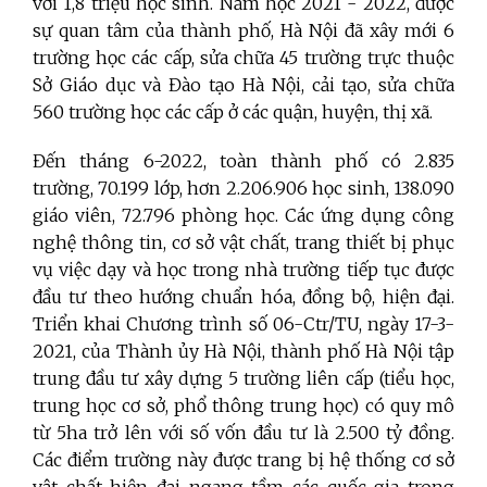
với 1,8 triệu học sinh. Năm học 2021 - 2022, được
sự quan tâm của thành phố, Hà Nội đã xây mới 6
trường học các cấp, sửa chữa 45 trường trực thuộc
Sở Giáo dục và Đào tạo Hà Nội, cải tạo, sửa chữa
560 trường học các cấp ở các quận, huyện, thị xã.
Đến tháng 6-2022, toàn thành phố có 2.835
trường, 70.199 lớp, hơn 2.206.906 học sinh, 138.090
giáo viên, 72.796 phòng học. Các ứng dụng công
nghệ thông tin, cơ sở vật chất, trang thiết bị phục
vụ việc dạy và học trong nhà trường tiếp tục được
đầu tư theo hướng chuẩn hóa, đồng bộ, hiện đại.
Triển khai
Chương trình số 06-Ctr/TU, ngày 17-3-
2021, của Thành ủy Hà Nội, thành phố Hà Nội tập
trung đầu tư xây dựng 5 trường liên cấp (tiểu học,
trung học cơ sở, phổ thông trung học) có quy mô
từ 5ha trở lên với số vốn đầu tư là 2.500 tỷ đồng.
Các điểm trường này được trang bị hệ thống cơ sở