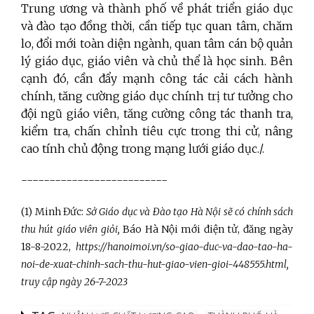
Trung ương và thành phố về phát triển giáo dục
và đào tạo đồng thời, cần tiếp tục quan tâm, chăm
lo, đổi mới toàn diện ngành, quan tâm cán bộ quản
lý giáo dục, giáo viên và chủ thể là học sinh. Bên
cạnh đó, cần đẩy mạnh công tác cải cách hành
chính, tăng cường giáo dục chính trị tư tưởng cho
đội ngũ giáo viên, tăng cường công tác thanh tra,
kiểm tra, chấn chỉnh tiêu cực trong thi cử, nâng
cao tính chủ động trong mạng lưới giáo dục./.
--------------------------
(1) Minh Đức:
Sở Giáo dục và Đào tạo Hà Nội sẽ có chính sách
thu hút giáo viên giỏi,
Báo Hà Nội mới điện tử, đăng ngày
18-8-2022,
https://hanoimoi.vn/so-giao-duc-va-dao-tao-ha-
noi-de-xuat-chinh-sach-thu-hut-giao-vien-gioi-448555.html,
truy cập ngày 26-7-2023