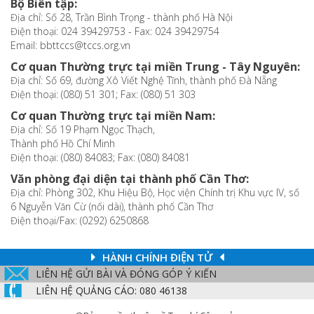
Bộ Biên tập:
Địa chỉ: Số 28, Trần Bình Trọng - thành phố Hà Nội
Điện thoại: 024 39429753 - Fax: 024 39429754
Email: bbttccs@tccs.org.vn
Cơ quan Thường trực tại miền Trung - Tây Nguyên:
Địa chỉ: Số 69, đường Xô Viết Nghệ Tĩnh, thành phố Đà Nẵng
Điện thoại: (080) 51 301; Fax: (080) 51 303
Cơ quan Thường trực tại miền Nam:
Địa chỉ: Số 19 Phạm Ngọc Thạch,
Thành phố Hồ Chí Minh
Điện thoại: (080) 84083; Fax: (080) 84081
Văn phòng đại diện tại thành phố Cần Thơ:
Địa chỉ: Phòng 302, Khu Hiệu Bộ, Học viện Chính trị Khu vực IV, số
6 Nguyễn Văn Cừ (nối dài), thành phố Cần Thơ
Điện thoại/Fax: (0292) 6250868
HÀNH CHÍNH ĐIỆN TỬ
LIÊN HỆ GỬI BÀI VÀ ĐÓNG GÓP Ý KIẾN
LIÊN HỆ QUẢNG CÁO: 080 46138