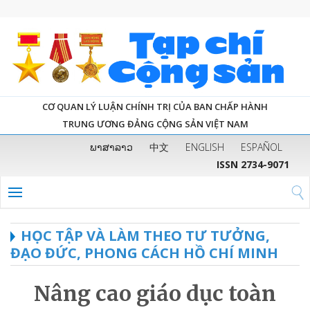
CƠ QUAN LÝ LUẬN CHÍNH TRỊ CỦA BAN CHẤP HÀNH
TRUNG ƯƠNG ĐẢNG CỘNG SẢN VIỆT NAM
ພາສາລາວ
中文
ENGLISH
ESPAÑOL
ISSN 2734-9071
HỌC TẬP VÀ LÀM THEO TƯ TƯỞNG,
ĐẠO ĐỨC, PHONG CÁCH HỒ CHÍ MINH
Nâng cao giáo dục toàn