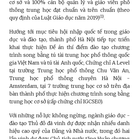
cơ sở và 100% cán bộ quản lý và giáo viên phổ
thông trung học đạt chuẩn và trên chuẩn (theo
(1)
quy định của Luật Giáo dục năm 2019)
.
Hướng tới mục tiêu hội nhập quốc tế trong giáo
dục và đào tạo, thành phố Hà Nội tiếp tục triển
khai thực hiện Đề án thí điểm đào tạo chương
trình song bằng tú tài trung học phổ thông quốc
gia Việt Nam và tú tài Anh quốc, Chứng chỉ A Level
tại trường Trung học phổ thông Chu Văn An,
Trung học phổ thông chuyên Hà Nội -
Amsterdam, tại 7 trường trung học cơ sở trên địa
bàn thành phố thực hiện chương trình song bằng
trung học cơ sở (cấp chứng chỉ IGCSE0).
Với những nỗ lực không ngừng, ngành giáo dục -
đào tạo Thủ đô đã vinh dự được nhận nhiều danh
hiệu cao quý của Đảng và Nhà nước, trong đó hai
lần vinh dự được Chủ tịch nước tặng Huân chương