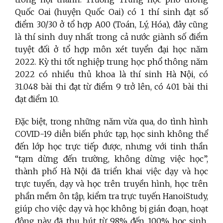
Quốc Oai (huyện Quốc Oai) có 1 thí sinh đạt số
điểm 30/30 ở tổ hợp A00 (Toán, Lý, Hóa), đây cũng
là thí sinh duy nhất trong cả nước giành số điểm
tuyệt đối ở tổ hợp môn xét tuyển đại học năm
2022. Kỳ thi tốt nghiệp trung học phổ thông năm
2022 có nhiều thủ khoa là thí sinh Hà Nội, có
31.048 bài thi đạt từ điểm 9 trở lên, có 401 bài thi
đạt điểm 10.
Đặc biệt, trong những năm vừa qua, do tình hình
COVID-19 diễn biến phức tạp, học sinh không thể
đến lớp học trực tiếp được, nhưng với tinh thần
“tạm dừng đến trường, không dừng việc học”,
thành phố Hà Nội đã triển khai việc dạy và học
trực tuyến, dạy và học trên truyền hình, học trên
phần mềm ôn tập, kiểm tra trực tuyến HanoiStudy,
giúp cho việc dạy và học không bị gián đoạn, hoạt
động này đã thu hút từ 98% đến 100% học sinh,