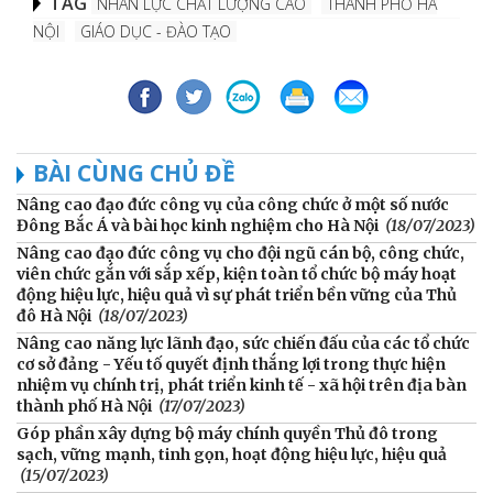
TAG
NHÂN LỰC CHẤT LƯỢNG CAO
THÀNH PHỐ HÀ
NỘI
GIÁO DỤC - ĐÀO TẠO
BÀI CÙNG CHỦ ĐỀ
Nâng cao đạo đức công vụ của công chức ở một số nước
Đông Bắc Á và bài học kinh nghiệm cho Hà Nội
(18/07/2023)
Nâng cao đạo đức công vụ cho đội ngũ cán bộ, công chức,
viên chức gắn với sắp xếp, kiện toàn tổ chức bộ máy hoạt
động hiệu lực, hiệu quả vì sự phát triển bền vững của Thủ
đô Hà Nội
(18/07/2023)
Nâng cao năng lực lãnh đạo, sức chiến đấu của các tổ chức
cơ sở đảng - Yếu tố quyết định thắng lợi trong thực hiện
nhiệm vụ chính trị, phát triển kinh tế - xã hội trên địa bàn
thành phố Hà Nội
(17/07/2023)
Góp phần xây dựng bộ máy chính quyền Thủ đô trong
sạch, vững mạnh, tinh gọn, hoạt động hiệu lực, hiệu quả
(15/07/2023)