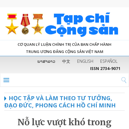
CƠ QUAN LÝ LUẬN CHÍNH TRỊ CỦA BAN CHẤP HÀNH
TRUNG ƯƠNG ĐẢNG CỘNG SẢN VIỆT NAM
ພາສາລາວ
中文
ENGLISH
ESPAÑOL
ISSN 2734-9071
HỌC TẬP VÀ LÀM THEO TƯ TƯỞNG,
ĐẠO ĐỨC, PHONG CÁCH HỒ CHÍ MINH
Nỗ lực vượt khó trong