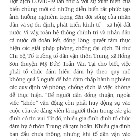
Đợt dịch COVID-19 lần thứ 4 với sự xuất hiện của
biến chủng mới có những diễn biến rất phức tạp,
ảnh hưởng nghiêm trọng đến đời sống của nhân
dân và sự ổn định, phát triển kinh tế - xã hội đất
nước. Vì vậy, toàn hệ thống chính trị và nhân dân
cả nước đã đoàn kết, đồng lòng, quyết tâm thực
hiện các giải pháp phòng, chống đại dịch. Bí thư
Chi bộ, Tổ trưởng tổ dân vận thôn Trung, xã Hồng
Sơn (huyện Mỹ Đức) Trần Văn Tại cho biết, việc
phải tổ chức đám hiếu, đám hỷ theo quy mô
không quá 5 người để bảo đảm chấp hành nghiêm
các quy định về phòng, chống dịch là việc không
dễ thực hiện. “Để người dân đồng thuận, ngoài
việc “khéo” vận động còn phải huy động sự vào
cuộc của các đảng viên là người thân trong các gia
đình có tin vui. Từ đó, nhiều gia đình định tổ chức
đám hỷ ở thôn Trung đã tạm hoãn. Nhiều gia đình
ban đầu chưa thông, nhưng khi tổ dân vận vào