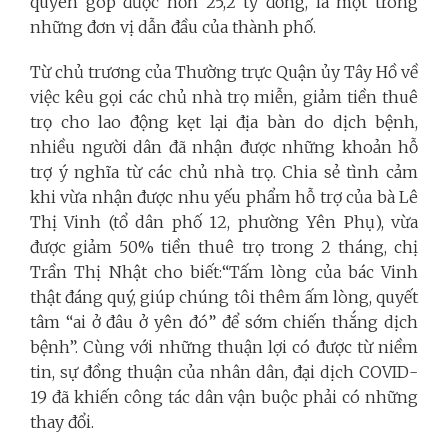
quyên góp được hơn 25,2 tỷ đồng, là một trong
những đơn vị dẫn đầu của thành phố.
Từ chủ trương của Thường trực Quận ủy Tây Hồ về
việc kêu gọi các chủ nhà trọ miễn, giảm tiền thuê
trọ cho lao động kẹt lại địa bàn do dịch bệnh,
nhiều người dân đã nhận được những khoản hỗ
trợ ý nghĩa từ các chủ nhà trọ. Chia sẻ tình cảm
khi vừa nhận được nhu yếu phẩm hỗ trợ của bà Lê
Thị Vinh (tổ dân phố 12, phường Yên Phụ), vừa
được giảm 50% tiền thuê trọ trong 2 tháng, chị
Trần Thị Nhật cho biết:“Tấm lòng của bác Vinh
thật đáng quý, giúp chúng tôi thêm ấm lòng, quyết
tâm “ai ở đâu ở yên đó” để sớm chiến thắng dịch
bệnh”. Cùng với những thuận lợi có được từ niềm
tin, sự đồng thuận của nhân dân, đại dịch COVID-
19 đã khiến công tác dân vận buộc phải có những
thay đổi.