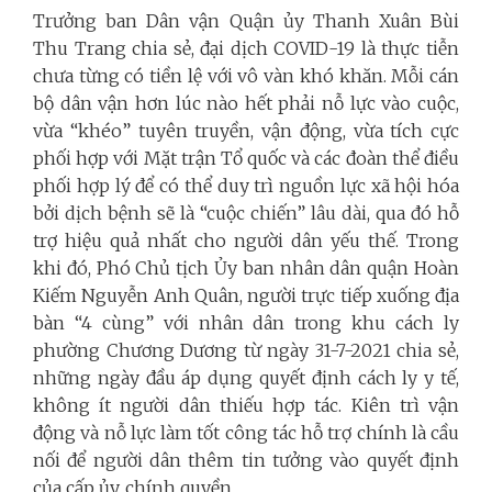
Trưởng ban Dân vận Quận ủy Thanh Xuân Bùi
Thu Trang chia sẻ, đại dịch COVID-19 là thực tiễn
chưa từng có tiền lệ với vô vàn khó khăn. Mỗi cán
bộ dân vận hơn lúc nào hết phải nỗ lực vào cuộc,
vừa “khéo” tuyên truyền, vận động, vừa tích cực
phối hợp với Mặt trận Tổ quốc và các đoàn thể điều
phối hợp lý để có thể duy trì nguồn lực xã hội hóa
bởi dịch bệnh sẽ là “cuộc chiến” lâu dài, qua đó hỗ
trợ hiệu quả nhất cho người dân yếu thế. Trong
khi đó, Phó Chủ tịch Ủy ban nhân dân quận Hoàn
Kiếm Nguyễn Anh Quân, người trực tiếp xuống địa
bàn “4 cùng” với nhân dân trong khu cách ly
phường Chương Dương từ ngày 31-7-2021 chia sẻ,
những ngày đầu áp dụng quyết định cách ly y tế,
không ít người dân thiếu hợp tác. Kiên trì vận
động và nỗ lực làm tốt công tác hỗ trợ chính là cầu
nối để người dân thêm tin tưởng vào quyết định
của cấp ủy, chính quyền.