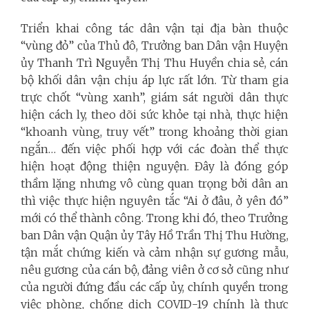
Triển khai công tác dân vận tại địa bàn thuộc
“vùng đỏ” của Thủ đô, Trưởng ban Dân vận Huyện
ủy Thanh Trì Nguyễn Thị Thu Huyền chia sẻ, cán
bộ khối dân vận chịu áp lực rất lớn. Từ tham gia
trực chốt “vùng xanh”, giám sát người dân thực
hiện cách ly, theo dõi sức khỏe tại nhà, thực hiện
“khoanh vùng, truy vết” trong khoảng thời gian
ngắn… đến việc phối hợp với các đoàn thể thực
hiện hoạt động thiện nguyện. Đây là đóng góp
thầm lặng nhưng vô cùng quan trọng bởi dân an
thì việc thực hiện nguyên tắc “Ai ở đâu, ở yên đó”
mới có thể thành công. Trong khi đó, theo Trưởng
ban Dân vận Quận ủy Tây Hồ Trần Thị Thu Hường,
tận mắt chứng kiến và cảm nhận sự gương mẫu,
nêu gương của cán bộ, đảng viên ở cơ sở cũng như
của người đứng đầu các cấp ủy, chính quyền trong
việc phòng, chống dịch COVID-19 chính là thực