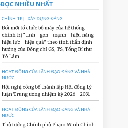
ĐỌC NHIỀU NHẤT
CHÍNH TRỊ - XÂY DỰNG ĐẢNG
Đổi mới tổ chức bộ máy của hệ thống
chính trị “tinh - gọn - mạnh - hiệu năng -
hiệu lực - hiệu quả” theo tinh thần định
hướng của Đồng chí GS, TS, Tổng Bí thư
Tô Lâm
HOẠT ĐỘNG CỦA LÃNH ĐẠO ĐẢNG VÀ NHÀ
NƯỚC
Hội nghị công bố thành lập Hội đồng Lý
luận Trung ương nhiệm kỳ 2026 - 2031
HOẠT ĐỘNG CỦA LÃNH ĐẠO ĐẢNG VÀ NHÀ
NƯỚC
Thủ tướng Chính phủ Phạm Minh Chính: