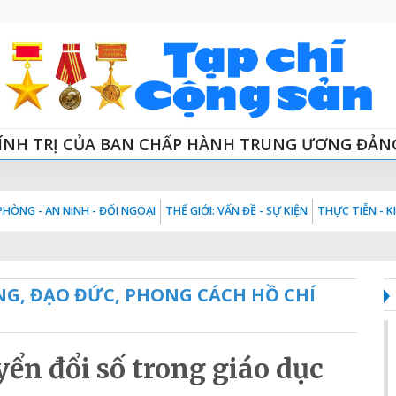
ÍNH TRỊ CỦA BAN CHẤP HÀNH TRUNG ƯƠNG ĐẢN
HÒNG - AN NINH - ĐỐI NGOẠI
THẾ GIỚI: VẤN ĐỀ - SỰ KIỆN
THỰC TIỄN - 
NG, ĐẠO ĐỨC, PHONG CÁCH HỒ CHÍ
ển đổi số trong giáo dục