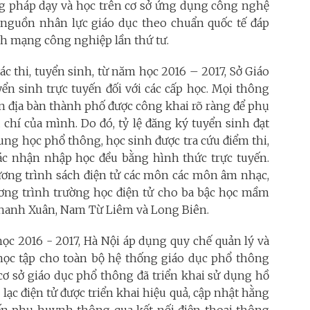
ng pháp dạy và học trên cơ sở ứng dụng công nghệ
g nguồn nhân lực giáo dục theo chuẩn quốc tế đáp
ch mạng công nghiệp lần thứ tư.
 thi, tuyển sinh, từ năm học 2016 – 2017, Sở Giáo
ển sinh trực tuyến đối với các cấp học. Mọi thông
rên địa bàn thành phố được công khai rõ ràng để phụ
chí của mình. Do đó, tỷ lệ đăng ký tuyển sinh đạt
ung học phổ thông, học sinh được tra cứu điểm thi,
ác nhận nhập học đều bằng hình thức trực tuyến.
ơng trình sách điện tử các môn các môn âm nhạc,
hương trình trường học điện tử cho ba bậc học mầm
n Thanh Xuân, Nam Từ Liêm và Long Biên.
học 2016 - 2017, Hà Nội áp dụng quy chế quản lý và
 học tập cho toàn bộ hệ thống giáo dục phổ thông
cơ sở giáo dục phổ thông đã triển khai sử dụng hồ
n lạc điện tử được triển khai hiệu quả, cập nhật hằng
ến phụ huynh thông qua kết nối điện thoại thông