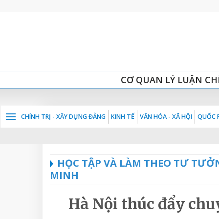
CƠ QUAN LÝ LUẬN CH
CHÍNH TRỊ - XÂY DỰNG ĐẢNG
KINH TẾ
VĂN HÓA - XÃ HỘI
QUỐC P
HỌC TẬP VÀ LÀM THEO TƯ TƯỞ
MINH
Hà Nội thúc đẩy chuy