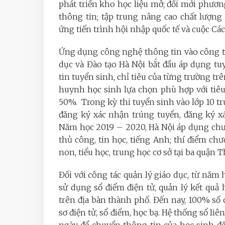
phát triển kho học liệu mở; đổi mới phươ
thông tin; tập trung nâng cao chất lượn
ứng tiến trình hội nhập quốc tế và cuộc Cá
Ứng dụng công nghệ thông tin vào công tác
dục và Đào tạo Hà Nội bắt đầu áp dụng tuy
tin tuyển sinh, chỉ tiêu của từng trường t
huynh học sinh lựa chọn phù hợp với tiêu 
50%. Trong kỳ thi tuyển sinh vào lớp 10 tr
đăng ký xác nhận trúng tuyển, đăng ký x
Năm học 2019 – 2020, Hà Nội áp dụng chư
thủ công, tin học, tiếng Anh; thí điểm c
non, tiểu học, trung học cơ sở tại ba quậ
Đối với công tác quản lý giáo dục, từ năm 
sử dụng sổ điểm điện tử, quản lý kết quả
trên địa bàn thành phố. Đến nay, 100% số 
sơ điện tử, sổ điểm, học bạ. Hệ thống sổ liê
ngày để chuyển thông tin của học sinh đ