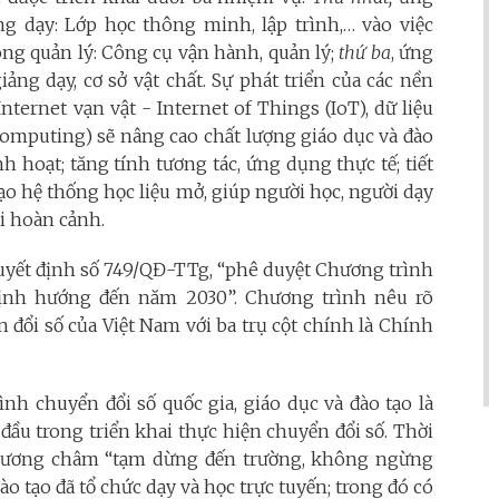
 dạy: Lớp học thông minh, lập trình,… vào việc
ng quản lý: Công cụ vận hành, quản lý;
thứ ba
, ứng
ng dạy, cơ sở vật chất. Sự phát triển của các nền
nternet vạn vật - Internet of Things (IoT), dữ liệu
Computing) sẽ nâng cao chất lượng giáo dục và đào
nh hoạt; tăng tính tương tác, ứng dụng thực tế; tiết
tạo hệ thống học liệu mở, giúp người học, người dạy
ọi hoàn cảnh.
uyết định số 749/QĐ-TTg, “phê duyệt Chương trình
định hướng đến năm 2030”. Chương trình nêu rõ
 đổi số của Việt Nam với ba trụ cột chính là Chính
h chuyển đổi số quốc gia, giáo dục và đào tạo là
đầu trong triển khai thực hiện chuyển đổi số. Thời
phương châm “tạm dừng đến trường, không ngừng
o tạo đã tổ chức dạy và học trực tuyến; trong đó có