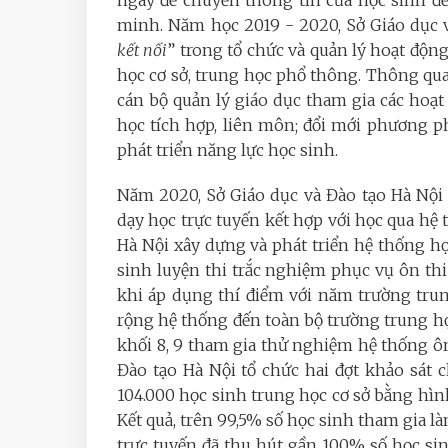
minh. Năm học 2019 - 2020, Sở Giáo dục v
kết nối
” trong tổ chức và quản lý hoạt độn
học cơ sở, trung học phổ thông. Thông qua
cán bộ quản lý giáo dục tham gia các ho
học tích hợp, liên môn; đổi mới phương p
phát triển năng lực học sinh.
Năm 2020, Sở Giáo dục và Đào tạo Hà Nội 
dạy học trực tuyến kết hợp với học qua hệ
Hà Nội xây dựng và phát triển hệ thống họ
sinh luyện thi trắc nghiệm phục vụ ôn th
khi áp dụng thí điểm với năm trường trun
rộng hệ thống đến toàn bộ trường trung họ
khối 8, 9 tham gia thử nghiệm hệ thống ôn
Đào tạo Hà Nội tổ chức hai đợt khảo sát 
104.000 học sinh trung học cơ sở bằng hìn
Kết quả, trên 99,5% số học sinh tham gia l
trực tuyến đã thu hút gần 100% số học si