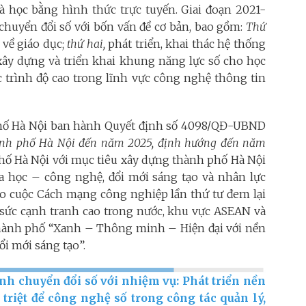
và học bằng hình thức trực tuyến. Giai đoạn 2021-
 chuyển đổi số với bốn vấn đề cơ bản, bao gồm:
Thứ
 về giáo dục;
thứ hai,
phát triển, khai thác hệ thống
xây dựng và triển khai khung năng lực số cho học
c trình độ cao trong lĩnh vực công nghệ thông tin
hố Hà Nội ban hành Quyết định số 4098/QĐ-UBND
ành phố Hà Nội đến năm 2025, định hướng đến năm
hố Hà Nội với mục tiêu xây dựng thành phố Hà Nội
a học – công nghệ, đổi mới sáng tạo và nhân lực
 do cuộc Cách mạng công nghiệp lần thứ tư đem lại
có sức cạnh tranh cao trong nước, khu vực ASEAN và
 thành phố “Xanh – Thông minh – Hiện đại với nền
ổi mới sáng tạo”.
ịnh chuyển đổi số với nhiệm vụ: Phát triển nền
 triệt để công nghệ số trong công tác quản lý,