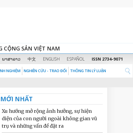
G CỘNG SẢN VIỆT NAM
ພາສາລາວ
中文
ENGLISH
ESPAÑOL
ISSN 2734-9071
KINH NGHIỆM
NGHIÊN CỨU - TRAO ĐỔI
THÔNG TIN LÝ LUẬN
MỚI NHẤT
Xu hướng mở rộng ảnh hưởng, sự hiện
diện của con người ngoài không gian vũ
trụ và những vấn đề đặt ra