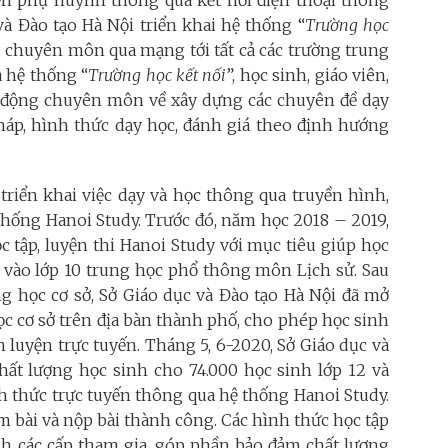
à Đào tạo Hà Nội triển khai hệ thống “
Trường học
g chuyên môn qua mạng tới tất cả các trường trung
 hệ thống “
Trường học kết nối
”, học sinh, giáo viên,
ạt động chuyên môn về xây dựng các chuyên đề dạy
háp, hình thức dạy học, đánh giá theo định hướng
triển khai việc dạy và học thông qua truyền hình,
 thống Hanoi Study. Trước đó, năm học 2018 – 2019,
c tập, luyện thi Hanoi Study với mục tiêu giúp học
i vào lớp 10 trung học phổ thông môn Lịch sử. Sau
g học cơ sở, Sở Giáo dục và Đào tạo Hà Nội đã mở
c cơ sở trên địa bàn thành phố, cho phép học sinh
 luyện trực tuyến. Tháng 5, 6-2020, Sở Giáo dục và
chất lượng học sinh cho 74.000 học sinh lớp 12 và
h thức trực tuyến thông qua hệ thống Hanoi Study.
àm bài và nộp bài thành công. Các hình thức học tập
nh các cấp tham gia, góp phần bảo đảm chất lượng