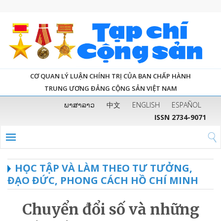
CƠ QUAN LÝ LUẬN CHÍNH TRỊ CỦA BAN CHẤP HÀNH
TRUNG ƯƠNG ĐẢNG CỘNG SẢN VIỆT NAM
ພາສາລາວ
中文
ENGLISH
ESPAÑOL
ISSN 2734-9071
HỌC TẬP VÀ LÀM THEO TƯ TƯỞNG,
ĐẠO ĐỨC, PHONG CÁCH HỒ CHÍ MINH
Chuyển đổi số và những