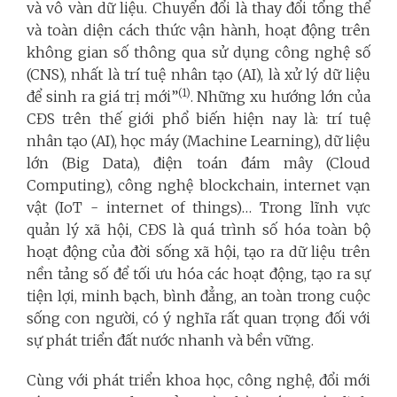
và vô vàn dữ liệu. Chuyển đổi là thay đổi tổng thể
và toàn diện cách thức vận hành, hoạt động trên
không gian số thông qua sử dụng công nghệ số
(CNS), nhất là trí tuệ nhân tạo (AI), là xử lý dữ liệu
(1)
để sinh ra giá trị mới”
. Những xu hướng lớn của
CĐS trên thế giới phổ biến hiện nay là: trí tuệ
nhân tạo (AI), học máy (Machine Learning), dữ liệu
lớn (Big Data), điện toán đám mây (Cloud
Computing), công nghệ blockchain, internet vạn
vật (IoT - internet of things)… Trong lĩnh vực
quản lý xã hội, CĐS là quá trình số hóa toàn bộ
hoạt động của đời sống xã hội, tạo ra dữ liệu trên
nền tảng số để tối ưu hóa các hoạt động, tạo ra sự
tiện lợi, minh bạch, bình đẳng, an toàn trong cuộc
sống con người, có ý nghĩa rất quan trọng đối với
sự phát triển đất nước nhanh và bền vững.
Cùng với phát triển khoa học, công nghệ, đổi mới