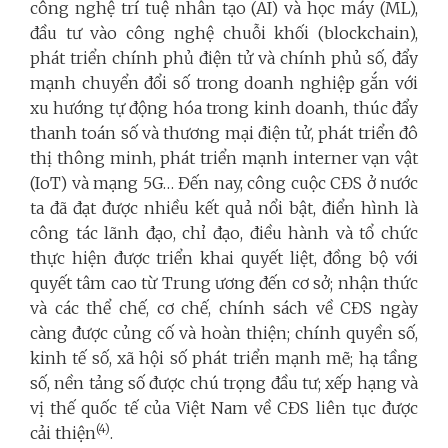
công nghệ trí tuệ nhân tạo (AI) và học máy (ML),
đầu tư vào công nghệ chuỗi khối (blockchain),
phát triển chính phủ điện tử và chính phủ số, đẩy
mạnh chuyển đổi số trong doanh nghiệp gắn với
xu hướng tự động hóa trong kinh doanh, thúc đẩy
thanh toán số và thương mại điện tử, phát triển đô
thị thông minh, phát triển mạnh interner vạn vật
(IoT) và mạng 5G… Đến nay, công cuộc CĐS ở nước
ta đã đạt được nhiều kết quả nổi bật, điển hình là
công tác lãnh đạo, chỉ đạo, điều hành và tổ chức
thực hiện được triển khai quyết liệt, đồng bộ với
quyết tâm cao từ Trung ương đến cơ sở; nhận thức
và các thể chế, cơ chế, chính sách về CĐS ngày
càng được củng cố và hoàn thiện; chính quyền số,
kinh tế số, xã hội số phát triển mạnh mẽ; hạ tầng
số, nền tảng số được chú trọng đầu tư; xếp hạng và
vị thế quốc tế của Việt Nam về CĐS liên tục được
(4)
cải thiện
.