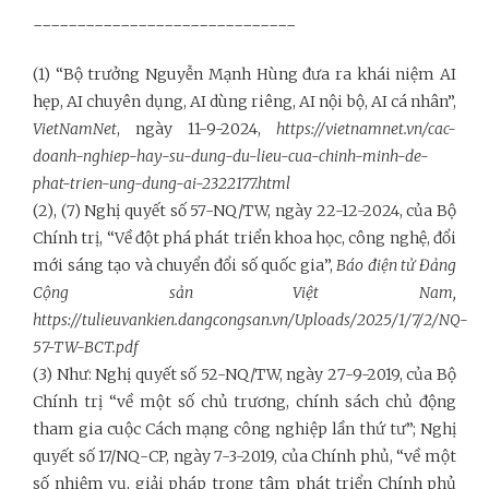
------------------------------
(1) “Bộ trưởng Nguyễn Mạnh Hùng đưa ra khái niệm AI
hẹp, AI chuyên dụng, AI dùng riêng, AI nội bộ, AI cá nhân”,
VietNamNet
, ngày 11-9-2024,
https://vietnamnet.vn/cac-
doanh-nghiep-hay-su-dung-du-lieu-cua-chinh-minh-de-
phat-trien-ung-dung-ai-2322177.html
(2), (7) Nghị quyết số 57-NQ/TW, ngày 22-12-2024, của Bộ
Chính trị, “Về đột phá phát triển khoa học, công nghệ, đổi
mới sáng tạo và chuyển đổi số quốc gia”,
Báo điện tử Đảng
Cộng sản Việt Nam,
https://tulieuvankien.dangcongsan.vn/Uploads/2025/1/7/2/NQ-
57-TW-BCT.pdf
(3) Như: Nghị quyết số 52-NQ/TW, ngày 27-9-2019, của Bộ
Chính trị “về một số chủ trương, chính sách chủ động
tham gia cuộc Cách mạng công nghiệp lần thứ tư”; Nghị
quyết số 17/NQ-CP, ngày 7-3-2019, của Chính phủ, “về một
số nhiệm vụ, giải pháp trọng tâm phát triển Chính phủ