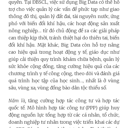
quyền. Tại ĐBSCL, việc sử dụng Big Data có thể hỗ
trợ cho việc quản lý các vấn đề phức tạp như giao
thông đô thị, quản lý đất đai, tài nguyên nước, ứng
phó với biến đổi khí hậu, các hoạt động sản xuất
nông nghiệp…. từ đó chủ động đề ra các giải pháp
can thiệp kịp thời, tránh thiệt hại do thiên tai, biến
đổi khí hậu. Mặt khác, Big Data còn hỗ trợ nâng
cao hiệu quả trong hoạt động y tế, giáo dục như
giúp cải thiện quy trình khám chữa bệnh, quản lý
sức khỏe cộng đồng, tăng cường hiệu quả của các
chương trình y tế công cộng, theo dõi và đánh giá
quá trình học tập của học sinh…, nhất là ở vùng
sâu, vùng xa, vùng đồng bào dân tộc thiểu số.
Năm là,
tăng cường hợp tác công tư và hợp tác
quốc tế
.
Mô hình hợp tác công tư (PPP) giúp huy
động nguồn lực tổng hợp từ các cá nhân, tổ chức,
doanh nghiệp tư nhân trong việc triển khai các dự