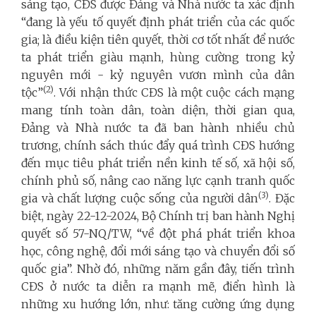
sáng tạo, CĐS được Đảng và Nhà nước ta xác định
“đang là yếu tố quyết định phát triển của các quốc
gia; là điều kiện tiên quyết, thời cơ tốt nhất để nước
ta phát triển giàu mạnh, hùng cường trong kỷ
nguyên mới - kỷ nguyên vươn mình của dân
(2)
tộc”
. Với nhận thức CĐS là một cuộc cách mạng
mang tính toàn dân, toàn diện, thời gian qua,
Đảng và Nhà nước ta đã ban hành nhiều chủ
trương, chính sách thúc đẩy quá trình CĐS hướng
đến mục tiêu phát triển nền kinh tế số, xã hội số,
chính phủ số, nâng cao năng lực cạnh tranh quốc
(3)
gia và chất lượng cuộc sống của người dân
. Đặc
biệt, ngày 22-12-2024, Bộ Chính trị ban hành Nghị
quyết số 57-NQ/TW, “về đột phá phát triển khoa
học, công nghệ, đổi mới sáng tạo và chuyển đổi số
quốc gia”. Nhờ đó, những năm gần đây, tiến trình
CĐS ở nước ta diễn ra mạnh mẽ, điển hình là
những xu hướng lớn, như: tăng cường ứng dụng