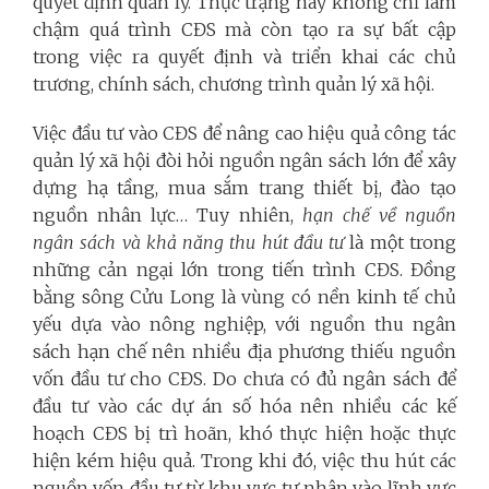
quyết định quản lý. Thực trạng này không chỉ làm
chậm quá trình CĐS mà còn tạo ra sự bất cập
trong việc ra quyết định và triển khai các chủ
trương, chính sách, chương trình quản lý xã hội.
Việc đầu tư vào CĐS để nâng cao hiệu quả công tác
quản lý xã hội đòi hỏi nguồn ngân sách lớn để xây
dựng hạ tầng, mua sắm trang thiết bị, đào tạo
nguồn nhân lực… Tuy nhiên,
hạn chế về nguồn
ngân sách và khả năng thu hút đầu tư
là một trong
những cản ngại lớn trong tiến trình CĐS. Đồng
bằng sông Cửu Long là vùng có nền kinh tế chủ
yếu dựa vào nông nghiệp, với nguồn thu ngân
sách hạn chế nên nhiều địa phương thiếu nguồn
vốn đầu tư cho CĐS. Do chưa có đủ ngân sách để
đầu tư vào các dự án số hóa nên nhiều các kế
hoạch CĐS bị trì hoãn, khó thực hiện hoặc thực
hiện kém hiệu quả. Trong khi đó, việc thu hút các
nguồn vốn đầu tư từ khu vực tư nhân vào lĩnh vực