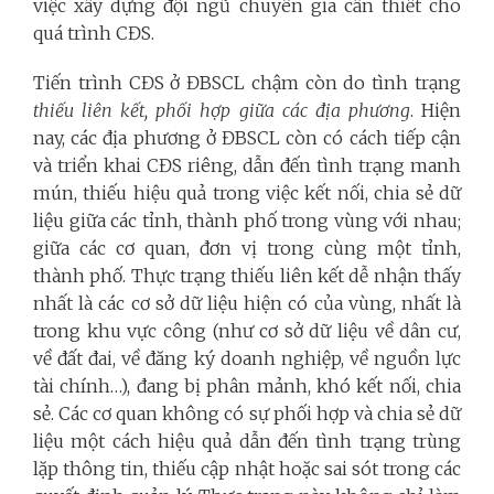
việc xây dựng đội ngũ chuyên gia cần thiết cho
quá trình CĐS.
Tiến trình CĐS ở ĐBSCL chậm còn do tình trạng
thiếu liên kết, phối hợp giữa các địa phương
. Hiện
nay, các địa phương ở ĐBSCL còn có cách tiếp cận
và triển khai CĐS riêng, dẫn đến tình trạng manh
mún, thiếu hiệu quả trong việc kết nối, chia sẻ dữ
liệu giữa các tỉnh, thành phố trong vùng với nhau;
giữa các cơ quan, đơn vị trong cùng một tỉnh,
thành phố. Thực trạng thiếu liên kết dễ nhận thấy
nhất là các cơ sở dữ liệu hiện có của vùng, nhất là
trong khu vực công (như cơ sở dữ liệu về dân cư,
về đất đai, về đăng ký doanh nghiệp, về nguồn lực
tài chính…), đang bị phân mảnh, khó kết nối, chia
sẻ. Các cơ quan không có sự phối hợp và chia sẻ dữ
liệu một cách hiệu quả dẫn đến tình trạng trùng
lặp thông tin, thiếu cập nhật hoặc sai sót trong các