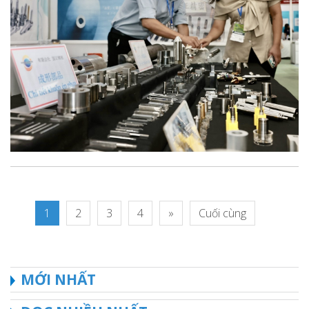
1
2
3
4
»
Cuối cùng
MỚI NHẤT