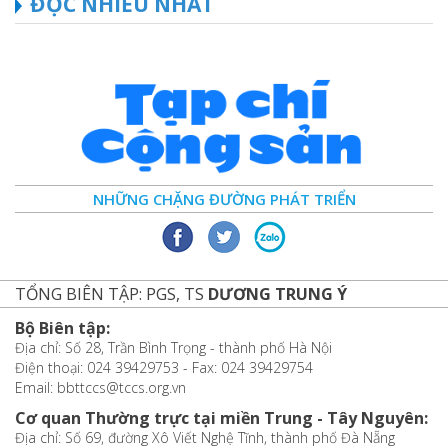
ĐỌC NHIỀU NHẤT
NHỮNG CHẶNG ĐƯỜNG PHÁT TRIỂN
TỔNG BIÊN TẬP: PGS, TS
DƯƠNG TRUNG Ý
Bộ Biên tập:
Địa chỉ: Số 28, Trần Bình Trọng - thành phố Hà Nội
Điện thoại: 024 39429753 - Fax: 024 39429754
Email: bbttccs@tccs.org.vn
Cơ quan Thường trực tại miền Trung - Tây Nguyên:
Địa chỉ: Số 69, đường Xô Viết Nghệ Tĩnh, thành phố Đà Nẵng