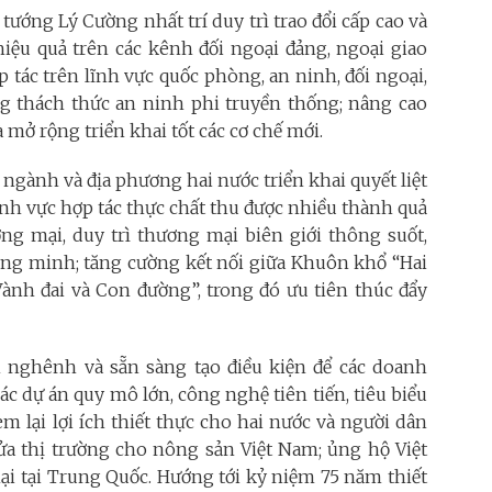
ướng Lý Cường nhất trí duy trì trao đổi cấp cao và
hiệu quả trên các kênh đối ngoại đảng, ngoại giao
 tác trên lĩnh vực quốc phòng, an ninh, đối ngoại,
 thách thức an ninh phi truyền thống; nâng cao
à mở rộng triển khai tốt các cơ chế mới.
ác ngành và địa phương hai nước triển khai quyết liệt
lĩnh vực hợp tác thực chất thu được nhiều thành quả
ơng mại, duy trì thương mại biên giới thông suốt,
ông minh; tăng cường kết nối giữa Khuôn khổ “Hai
Vành đai và Con đường”, trong đó ưu tiên thúc đẩy
 nghênh và sẵn sàng tạo điều kiện để các doanh
c dự án quy mô lớn, công nghệ tiên tiến, tiêu biểu
m lại lợi ích thiết thực cho hai nước và người dân
ửa thị trường cho nông sản Việt Nam; ủng hộ Việt
i tại Trung Quốc. Hướng tới kỷ niệm 75 năm thiết