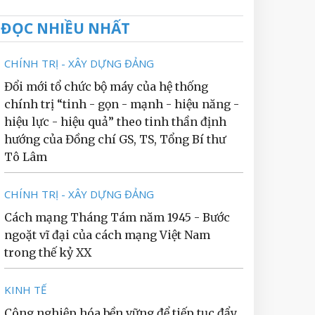
ĐỌC NHIỀU NHẤT
CHÍNH TRỊ - XÂY DỰNG ĐẢNG
Đổi mới tổ chức bộ máy của hệ thống
chính trị “tinh - gọn - mạnh - hiệu năng -
hiệu lực - hiệu quả” theo tinh thần định
hướng của Đồng chí GS, TS, Tổng Bí thư
Tô Lâm
CHÍNH TRỊ - XÂY DỰNG ĐẢNG
Cách mạng Tháng Tám năm 1945 - Bước
ngoặt vĩ đại của cách mạng Việt Nam
trong thế kỷ XX
KINH TẾ
Công nghiệp hóa bền vững để tiếp tục đẩy