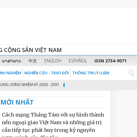
G CỘNG SẢN VIỆT NAM
ພາສາລາວ
中文
ENGLISH
ESPAÑOL
ISSN 2734-9071
KINH NGHIỆM
NGHIÊN CỨU - TRAO ĐỔI
THÔNG TIN LÝ LUẬN
NG NHIỆM KỲ 2026 - 2031
THỦ TƯỚNG CHÍNH PHỦ PHẠM MINH CHÍNH: C
2
MỚI NHẤT
Cách mạng Tháng Tám với sự hình thành
nền ngoại giao Việt Nam và những giá trị
cần tiếp tục phát huy trong kỷ nguyên