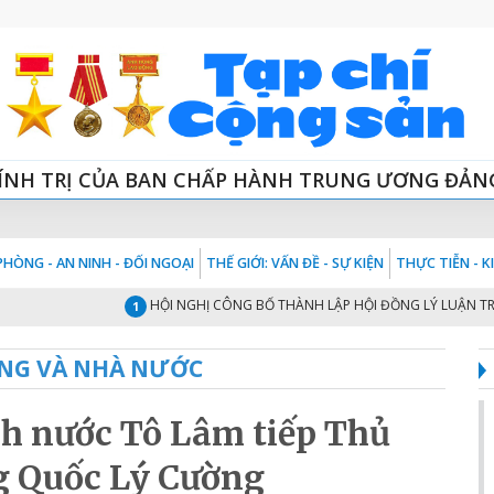
ÍNH TRỊ CỦA BAN CHẤP HÀNH TRUNG ƯƠNG ĐẢN
HÒNG - AN NINH - ĐỐI NGOẠI
THẾ GIỚI: VẤN ĐỀ - SỰ KIỆN
THỰC TIỄN - 
HỘI NGHỊ CÔNG BỐ THÀNH LẬP HỘI ĐỒNG LÝ LUẬN TRUNG ƯƠ
1
NG VÀ NHÀ NƯỚC
ch nước Tô Lâm tiếp Thủ
g Quốc Lý Cường