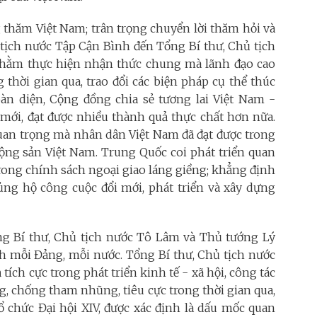
thăm Việt Nam; trân trọng chuyển lời thăm hỏi và
ủ tịch nước Tập Cận Bình đến Tổng Bí thư, Chủ tịch
ằm thực hiện nhận thức chung mà lãnh đạo cao
 thời gian qua, trao đổi các biện pháp cụ thể thúc
oàn diện, Cộng đồng chia sẻ tương lai Việt Nam -
 mới, đạt được nhiều thành quả thực chất hơn nữa.
quan trọng mà nhân dân Việt Nam đã đạt được trong
Cộng sản Việt Nam. Trung Quốc coi phát triển quan
rong chính sách ngoại giao láng giềng; khẳng định
g hộ công cuộc đổi mới, phát triển và xây dựng
ng Bí thư, Chủ tịch nước Tô Lâm và Thủ tướng Lý
h mỗi Đảng, mỗi nước. Tổng Bí thư, Chủ tịch nước
tích cực trong phát triển kinh tế - xã hội, công tác
, chống tham nhũng, tiêu cực trong thời gian qua,
ổ chức Đại hội XIV, được xác định là dấu mốc quan