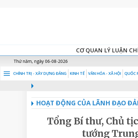
CƠ QUAN LÝ LUẬN CH
Thứ năm, ngày 06-08-2026
CHÍNH TRỊ - XÂY DỰNG ĐẢNG
KINH TẾ
VĂN HÓA - XÃ HỘI
QUỐC P
HOẠT ĐỘNG CỦA LÃNH ĐẠO ĐẢ
Tổng Bí thư, Chủ tị
tướng Trun