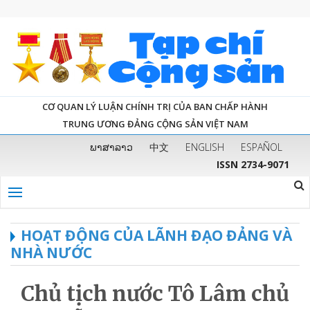
CƠ QUAN LÝ LUẬN CHÍNH TRỊ CỦA BAN CHẤP HÀNH
TRUNG ƯƠNG ĐẢNG CỘNG SẢN VIỆT NAM
ພາສາລາວ
中文
ENGLISH
ESPAÑOL
ISSN 2734-9071
HOẠT ĐỘNG CỦA LÃNH ĐẠO ĐẢNG VÀ
NHÀ NƯỚC
Chủ tịch nước Tô Lâm chủ