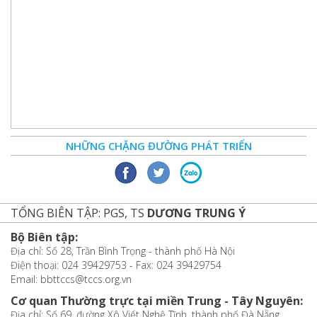
NHỮNG CHẶNG ĐƯỜNG PHÁT TRIỂN
TỔNG BIÊN TẬP: PGS, TS
DƯƠNG TRUNG Ý
Bộ Biên tập:
Địa chỉ: Số 28, Trần Bình Trọng - thành phố Hà Nội
Điện thoại: 024 39429753 - Fax: 024 39429754
Email: bbttccs@tccs.org.vn
Cơ quan Thường trực tại miền Trung - Tây Nguyên:
Địa chỉ: Số 69, đường Xô Viết Nghệ Tĩnh, thành phố Đà Nẵng