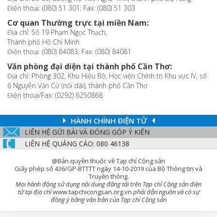
Điện thoại: (080) 51 301; Fax: (080) 51 303
Cơ quan Thường trực tại miền Nam:
Địa chỉ: Số 19 Phạm Ngọc Thạch,
Thành phố Hồ Chí Minh
Điện thoại: (080) 84083; Fax: (080) 84081
Văn phòng đại diện tại thành phố Cần Thơ:
Địa chỉ: Phòng 302, Khu Hiệu Bộ, Học viện Chính trị Khu vực IV, số
6 Nguyễn Văn Cừ (nối dài), thành phố Cần Thơ
Điện thoại/Fax: (0292) 6250868
HÀNH CHÍNH ĐIỆN TỬ
LIÊN HỆ GỬI BÀI VÀ ĐÓNG GÓP Ý KIẾN
LIÊN HỆ QUẢNG CÁO: 080 46138
@Bản quyền thuộc về Tạp chí Cộng sản
Giấy phép số 436/GP-BTTTT ngày 14-10-2019 của Bộ Thông tin và
Truyền thông.
Mọi hành động sử dụng nội dung đăng tải trên Tạp chí Cộng sản điện
tử tại địa chỉ
www.tapchicongsan.org.vn
phải dẫn nguồn và có sự
đồng ý bằng văn bản của Tạp chí Cộng sản