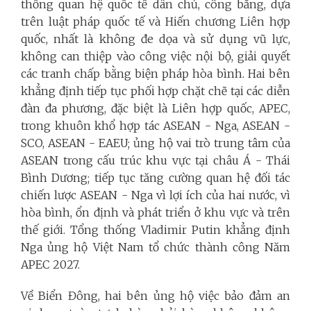
thống quan hệ quốc tế dân chủ, công bằng, dựa
trên luật pháp quốc tế và Hiến chương Liên hợp
quốc, nhất là không đe dọa và sử dụng vũ lực,
không can thiệp vào công việc nội bộ, giải quyết
các tranh chấp bằng biện pháp hòa bình. Hai bên
khẳng định tiếp tục phối hợp chặt chẽ tại các diễn
đàn đa phương, đặc biệt là Liên hợp quốc, APEC,
trong khuôn khổ hợp tác ASEAN - Nga, ASEAN -
SCO, ASEAN - EAEU; ủng hộ vai trò trung tâm của
ASEAN trong cấu trúc khu vực tại châu Á - Thái
Bình Dương; tiếp tục tăng cường quan hệ đối tác
chiến lược ASEAN - Nga vì lợi ích của hai nước, vì
hòa bình, ổn định và phát triển ở khu vực và trên
thế giới. Tổng thống Vladimir Putin khẳng định
Nga ủng hộ Việt Nam tổ chức thành công Năm
APEC 2027.
Về Biển Đông, hai bên ủng hộ việc bảo đảm an