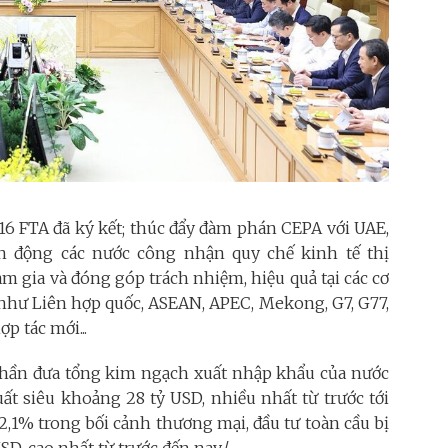
 16 FTA đã ký kết; thúc đẩy đàm phán CEPA với UAE,
 vận động các nước công nhận quy chế kinh tế thị
am gia và đóng góp trách nhiệm, hiệu quả tại các cơ
 như Liên hợp quốc, ASEAN, APEC, Mekong, G7, G77,
p tác mới...
 phần đưa tổng kim ngạch xuất nhập khẩu của nước
uất siêu khoảng 28 tỷ USD, nhiều nhất từ trước tới
32,1% trong bối cảnh thương mại, đầu tư toàn cầu bị