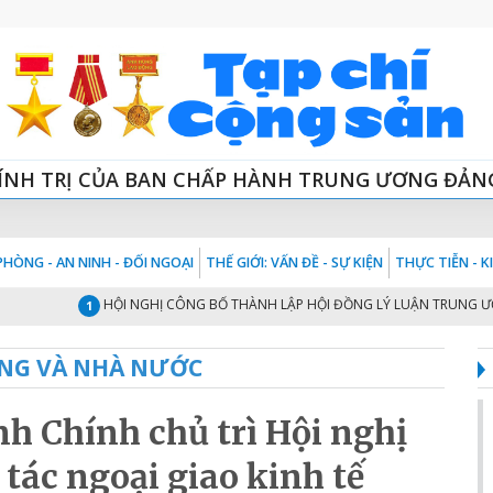
ÍNH TRỊ CỦA BAN CHẤP HÀNH TRUNG ƯƠNG ĐẢN
HÒNG - AN NINH - ĐỐI NGOẠI
THẾ GIỚI: VẤN ĐỀ - SỰ KIỆN
THỰC TIỄN - 
HỘI NGHỊ CÔNG BỐ THÀNH LẬP HỘI ĐỒNG LÝ LUẬN TRUNG ƯƠNG NHIỆ
1
NG VÀ NHÀ NƯỚC
 Chính chủ trì Hội nghị
tác ngoại giao kinh tế