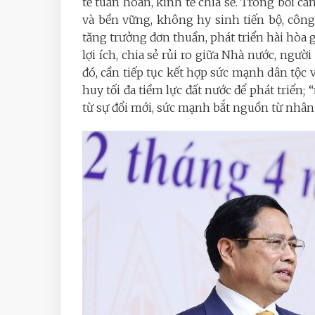
tế tuần hoàn, kinh tế chia sẻ. Trong bối cả
và bền vững, không hy sinh tiến bộ, công
tăng trưởng đơn thuần, phát triển hài hòa g
lợi ích, chia sẻ rủi ro giữa Nhà nước, ngườ
đó, cần tiếp tục kết hợp sức mạnh dân tộc v
huy tối đa tiềm lực đất nước để phát triển;
từ sự đổi mới, sức mạnh bắt nguồn từ nhân