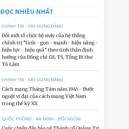
ĐỌC NHIỀU NHẤT
CHÍNH TRỊ - XÂY DỰNG ĐẢNG
Đổi mới tổ chức bộ máy của hệ thống
chính trị “tinh - gọn - mạnh - hiệu năng -
hiệu lực - hiệu quả” theo tinh thần định
hướng của Đồng chí GS, TS, Tổng Bí thư
Tô Lâm
CHÍNH TRỊ - XÂY DỰNG ĐẢNG
Cách mạng Tháng Tám năm 1945 - Bước
ngoặt vĩ đại của cách mạng Việt Nam
trong thế kỷ XX
QUỐC PHÒNG - AN NINH - ĐỐI NGOẠI
Cuộc chiến đấu bảo vệ Thành cổ Quảng Trị