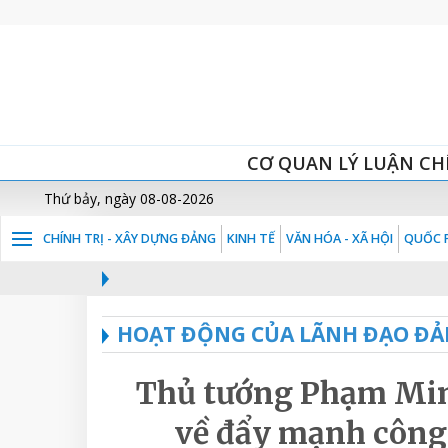
CƠ QUAN LÝ LUẬN CH
Thứ bảy, ngày 08-08-2026
CHÍNH TRỊ - XÂY DỰNG ĐẢNG
KINH TẾ
VĂN HÓA - XÃ HỘI
QUỐC P
HOẠT ĐỘNG CỦA LÃNH ĐẠO ĐẢ
Thủ tướng Phạm Minh
về đẩy mạnh công 