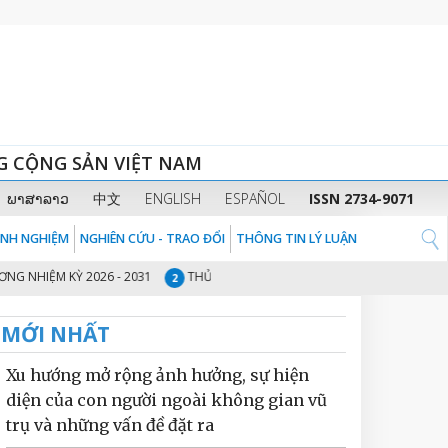
G CỘNG SẢN VIỆT NAM
ພາສາລາວ
中文
ENGLISH
ESPAÑOL
ISSN 2734-9071
KINH NGHIỆM
NGHIÊN CỨU - TRAO ĐỔI
THÔNG TIN LÝ LUẬN
M KỲ 2026 - 2031
THỦ TƯỚNG CHÍNH PHỦ PHẠM MINH CHÍNH: CHUYỂN T
2
MỚI NHẤT
Xu hướng mở rộng ảnh hưởng, sự hiện
diện của con người ngoài không gian vũ
trụ và những vấn đề đặt ra