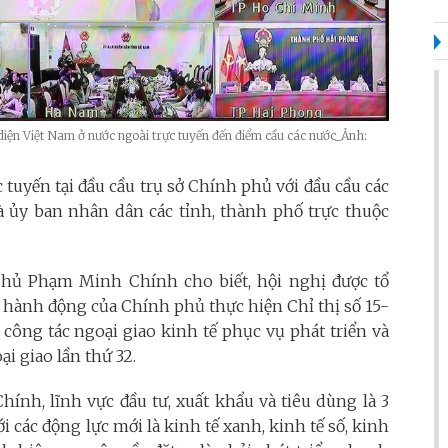
diện Việt Nam ở nước ngoài trực tuyến đến điểm cầu các nước_Ảnh:
c tuyến tại đầu cầu trụ sở Chính phủ với đầu cầu các
à ủy ban nhân dân các tỉnh, thành phố trực thuộc
phủ Phạm Minh Chính cho biết, hội nghị được tổ
 hành động của Chính phủ thực hiện Chỉ thị số 15-
 công tác ngoại giao kinh tế phục vụ phát triển và
ại giao lần thứ 32.
ính, lĩnh vực đ
ầu tư, xuất khẩu và tiêu dùng là 3
 các động lực mới là kinh tế xanh, kinh tế số, kinh