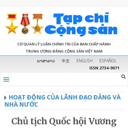
CƠ QUAN LÝ LUẬN CHÍNH TRỊ CỦA BAN CHẤP HÀNH
TRUNG ƯƠNG ĐẢNG CỘNG SẢN VIỆT NAM
ພາສາລາວ
中文
ENGLISH
ESPAÑOL
ISSN 2734-9071
HOẠT ĐỘNG CỦA LÃNH ĐẠO ĐẢNG VÀ
NHÀ NƯỚC
Chủ tịch Quốc hội Vương