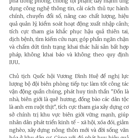
phá trong phòng, chống tội phạm; đẩy mạnh ứng
dụng công nghệ thông tin, cải cách thủ tục hành
chính, chuyển đổi số, nâng cao chất lượng, hiệu
quả quản lý, kiểm soát hoạt động xuất nhập cảnh;
tích cực tham gia khắc phục hậu quả thiên tai,
dịch bệnh, tìm kiếm cứu nạn; góp phần ngăn chặn
và chấm dứt tình trạng khai thác hải sản bất hợp
pháp, không khai báo và không theo quy định
IUU...
Chủ tịch Quốc hội Vương Đình Huệ đề nghị lực
lượng bộ đội biên phòng tiếp tục làm tốt công tác
vận động quần chúng, phát huy tinh thần "Đồn là
nhà, biên giới là quê hương, đồng bào các dân tộc
là anh em ruột thịt", tích cực tham gia xây dựng cơ
sở chính trị khu vực biên giới vững mạnh, giúp
nhân dân phát triển kinh tế - xã hội, xóa đói, giảm
nghèo, xây dựng nông thôn mới và đời sống văn
hóa ở khu dân cư. Cùng với đó phát huy hiệu quả