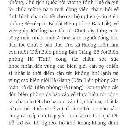
phòng, Chủ tịch Quốc hội Vương Đình Huệ đã gửi
lời chúc mừng năm mới, động viên, thăm hỏi về
tình hình chăm lo tết cho các hộ nghèo (Đồn Biên
phòng Sê-rê-pốc, Bộ đội Biên phòng Đắk Lắk); về
việc giúp đỡ đồng bào dân tộc Chứt xây dựng cuộc
sống mới, nhận nuôi 4 học sinh người đồng bào
dân tộc Chứt ở bản Rào Tre, xã Hương Liên làm
con nuôi (Đồn Biên phòng Bản Giàng, Bộ đội Biên
phòng Hà Tĩnh); công tác chăm sóc sức
khỏe nhân dân vùng cao, biên giới, cán bộ, chiến
sĩ nhất là thời điểm cận tết, không khí lạnh tại
vùng cao biên giới Hà Giang (Đồn Biên phòng Xín
Mần, Bộ đội Biên phòng Hà Giang). Đồn trưởng các
đồn biên phòng đã báo cáo về thực hiện tốt công
tác chăm lo tết cho bà con, cán bộ, chiến sĩ, nhất là
cử cán bộ, chiến sĩ về vui tết cùng bà con dân bản;
cùng các cấp chính quyền, nhà tài trợ trao quà tết,
hỗ trợ các hộ nghèo, hộ khó khăn; khẳng định