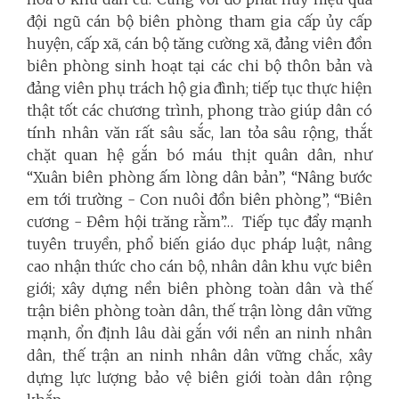
đội ngũ cán bộ biên phòng tham gia cấp ủy cấp
huyện, cấp xã, cán bộ tăng cường xã, đảng viên đồn
biên phòng sinh hoạt tại các chi bộ thôn bản và
đảng viên phụ trách hộ gia đình; tiếp tục thực hiện
thật tốt các chương trình, phong trào giúp dân có
tính nhân văn rất sâu sắc, lan tỏa sâu rộng, thắt
chặt quan hệ gắn bó máu thịt quân dân, như
“Xuân biên phòng ấm lòng dân bản”, “Nâng bước
em tới trường - Con nuôi đồn biên phòng”, “Biên
cương - Đêm hội trăng rằm”…
Tiếp tục đẩy mạnh
tuyên truyền, phổ biến giáo dục pháp luật, nâng
cao nhận thức cho cán bộ, nhân dân khu vực biên
giới; xây dựng nền biên phòng toàn dân và thế
trận biên phòng toàn dân, thế trận lòng dân vững
mạnh, ổn định lâu dài gắn với nền an ninh nhân
dân, thế trận an ninh nhân dân vững chắc, xây
dựng lực lượng bảo vệ biên giới toàn dân rộng