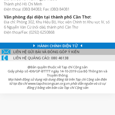
Thành phố Hồ Chí Minh
Điện thoại: (080) 84083; Fax: (080) 84081
Văn phòng đại diện tại thành phố Cần Thơ:
Địa chỉ: Phòng 302, Khu Hiệu Bộ, Học viện Chính trị Khu vực IV, số
6 Nguyễn Văn Cừ (nối dài), thành phố Cần Thơ
Điện thoại/Fax: (0292) 6250868
HÀNH CHÍNH ĐIỆN TỬ
LIÊN HỆ GỬI BÀI VÀ ĐÓNG GÓP Ý KIẾN
LIÊN HỆ QUẢNG CÁO: 080 46138
@Bản quyền thuộc về Tạp chí Cộng sản
Giấy phép số 436/GP-BTTTT ngày 14-10-2019 của Bộ Thông tin và
Truyền thông.
Mọi hành động sử dụng nội dung đăng tải trên Tạp chí Cộng sản điện
tử tại địa chỉ
www.tapchicongsan.org.vn
phải dẫn nguồn và có sự
đồng ý bằng văn bản của Tạp chí Cộng sản