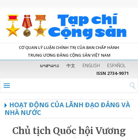
CƠ QUAN LÝ LUẬN CHÍNH TRỊ CỦA BAN CHẤP HÀNH
TRUNG ƯƠNG ĐẢNG CỘNG SẢN VIỆT NAM
ພາສາລາວ
中文
ENGLISH
ESPAÑOL
ISSN 2734-9071
HOẠT ĐỘNG CỦA LÃNH ĐẠO ĐẢNG VÀ
NHÀ NƯỚC
Chủ tịch Quốc hội Vương