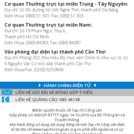
Cơ quan Thường trực tại miền Trung - Tây Nguyên:
Địa chỉ: Số 69, đường Xô Viết Nghệ Tĩnh, thành phố Đà Nẵng
Điện thoại: (080) 51 301; Fax: (080) 51 303
Cơ quan Thường trực tại miền Nam:
Địa chỉ: Số 19 Phạm Ngọc Thạch,
Thành phố Hồ Chí Minh
Điện thoại: (080) 84083; Fax: (080) 84081
Văn phòng đại diện tại thành phố Cần Thơ:
Địa chỉ: Phòng 302, Khu Hiệu Bộ, Học viện Chính trị Khu vực IV, số
6 Nguyễn Văn Cừ (nối dài), thành phố Cần Thơ
Điện thoại/Fax: (0292) 6250868
HÀNH CHÍNH ĐIỆN TỬ
LIÊN HỆ GỬI BÀI VÀ ĐÓNG GÓP Ý KIẾN
LIÊN HỆ QUẢNG CÁO: 080 46138
@Bản quyền thuộc về Tạp chí Cộng sản
Giấy phép số 436/GP-BTTTT ngày 14-10-2019 của Bộ Thông tin và
Truyền thông.
Mọi hành động sử dụng nội dung đăng tải trên Tạp chí Cộng sản điện
tử tại địa chỉ
www.tapchicongsan.org.vn
phải dẫn nguồn và có sự
đồng ý bằng văn bản của Tạp chí Cộng sản