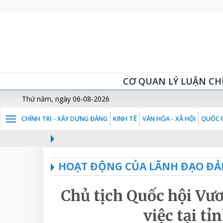
CƠ QUAN LÝ LUẬN CH
Thứ năm, ngày 06-08-2026
CHÍNH TRỊ - XÂY DỰNG ĐẢNG
KINH TẾ
VĂN HÓA - XÃ HỘI
QUỐC P
HOẠT ĐỘNG CỦA LÃNH ĐẠO ĐẢ
Chủ tịch Quốc hội Vư
việc tại t