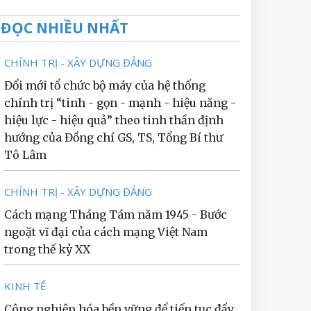
ĐỌC NHIỀU NHẤT
CHÍNH TRỊ - XÂY DỰNG ĐẢNG
Đổi mới tổ chức bộ máy của hệ thống
chính trị “tinh - gọn - mạnh - hiệu năng -
hiệu lực - hiệu quả” theo tinh thần định
hướng của Đồng chí GS, TS, Tổng Bí thư
Tô Lâm
CHÍNH TRỊ - XÂY DỰNG ĐẢNG
Cách mạng Tháng Tám năm 1945 - Bước
ngoặt vĩ đại của cách mạng Việt Nam
trong thế kỷ XX
KINH TẾ
Công nghiệp hóa bền vững để tiếp tục đẩy