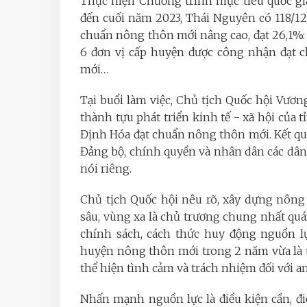
Thực hiện Chương trình mục tiêu quốc gi
đến cuối năm 2023, Thái Nguyên có 118/126
chuẩn nông thôn mới nâng cao, đạt 26,1%: 
6 đơn vị cấp huyện được công nhận đạt
mới…
Tại buổi làm việc, Chủ tịch Quốc hội Vư
thành tựu phát triển kinh tế - xã hội của
Định Hóa đạt chuẩn nông thôn mới. Kết quả
Đảng bộ, chính quyền và nhân dân các dâ
nói riêng.
Chủ tịch Quốc hội nêu rõ, xây dựng nông 
sâu, vùng xa là chủ trương chung nhất quá
chính sách, cách thức huy động nguồn l
huyện nông thôn mới trong 2 năm vừa là t
thể hiện tình cảm và trách nhiệm đối với a
Nhấn mạnh nguồn lực là điều kiện cần, đi