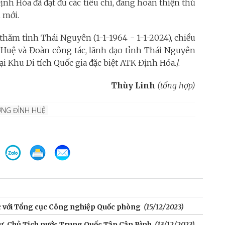
ịnh Hóa đã đạt đủ các tiêu chí, đang hoàn thiện thủ
 mới.
hăm tỉnh Thái Nguyên (1-1-1964 - 1-1-2024), chiều
 Huệ và Đoàn công tác, lãnh đạo tỉnh Thái Nguyên
 Khu Di tích Quốc gia đặc biệt ATK Định Hóa./.
Thùy Linh
(tổng hợp)
ƠNG ĐÌNH HUỆ
ệc với Tổng cục Công nghiệp Quốc phòng
(15/12/2023)
hư, Chủ Tịch nước Trung Quốc Tập Cận Bình
(13/12/2023)