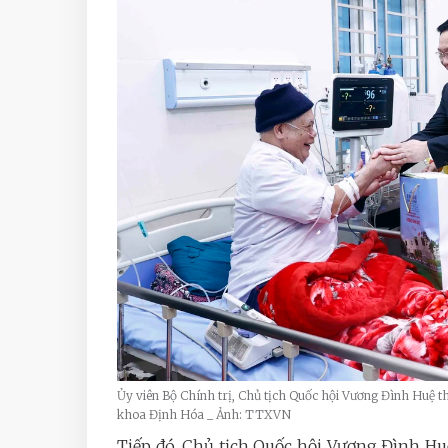
Ủy viên Bộ Chính trị, Chủ tịch Quốc hội Vương Đình Huệ th
khoa Định Hóa _ Ảnh: TTXVN
Tiếp đó, Chủ tịch Quốc hội Vương Đình Hu