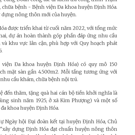
m, chữa bệnh - Bệnh viện Đa khoa huyện Định Hóa.
ây dựng nông thôn mới của huyện.
óa được triển khai từ cuối năm 2022, với tổng mức
 khai, dự án hoàn thành góp phần đáp ứng nhu cầu
a và khu vực lân cận, phù hợp với Quy hoạch phát
5.
 viện Đa khoa huyện Định Hóa) có quy mô 150
tích mặt sàn gần 4.500m2. Mỗi tầng tương ứng với
nhu cầu khám, chữa bệnh nội trú.
 đến thăm, tặng quà hai cán bộ tiền khởi nghĩa là
ùng sinh năm 1925, ở xã Kim Phượng) và một số
n đa khoa huyện Định Hóa.
 dự Ngày hội Đại đoàn kết tại huyện Định Hóa, Chủ
o "xây dựng Định Hóa đạt chuẩn huyện nông thôn