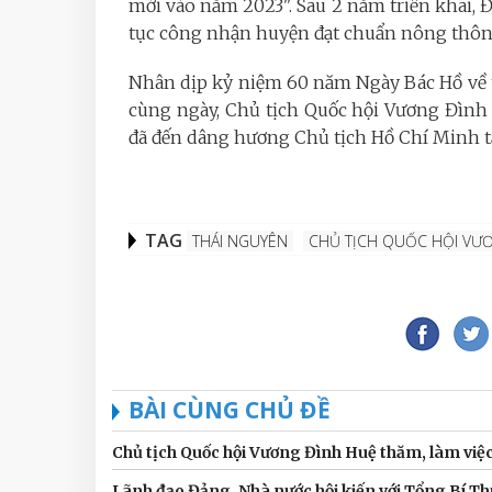
mới vào năm 2023". Sau 2 năm triển khai, Đ
tục công nhận huyện đạt chuẩn nông thôn
Nhân dịp kỷ niệm 60 năm Ngày Bác Hồ về t
cùng ngày, Chủ tịch Quốc hội Vương Đình
đã đến dâng hương Chủ tịch Hồ Chí Minh tại
TAG
THÁI NGUYÊN
CHỦ TỊCH QUỐC HỘI VƯ
BÀI CÙNG CHỦ ĐỀ
Chủ tịch Quốc hội Vương Đình Huệ thăm, làm vi
Lãnh đạo Đảng, Nhà nước hội kiến với Tổng Bí T