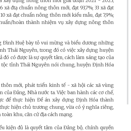
a xây dựng nông thôn mới giai đoạn 2021 - 2025,
 xã đtạ chuẩn nông thôn mới, đạt 93,7%; 33 xã đạt
10 xã đạt chuẩn nông thôn mới kiểu mẫu, đạt 7,9%;
 chuẩn/hoàn thành nhiệm vụ xây dựng nông thôn
ơng Đình Huệ bày tỏ vui mừng và biểu dương những
 tỉnh Thái Nguyên, trong đó có việc xây dựng huyện
 đó có được là sự quyết tâm, cách làm sáng tạo của
n tộc tỉnh Thái Nguyên nói chung, huyện Định Hóa
thôn mới, phát triển kinh tế - xã hội các xã vùng
n của Đảng, Nhà nước ta. Việc ban hành các cơ chế,
ực để thực hiện Đề án xây dựng Định Hóa thành
hực hiện chủ trương chung, vừa có ý nghĩa riêng,
n toàn khu, căn cứ địa cách mạng.
ều kiện đủ là quyết tâm của Đảng bộ, chính quyền