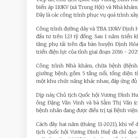
biến áp 110KV (xã Trung Hội) và Nhà khá
Đây là các công trình phục vụ quá trình x
Công trình đường dây và TBA 110kV Định H
đầu tư trên 123 tỷ đồng. Sau 1 năm triển
tăng phụ tải trên địa bàn huyện Định Hó
triển điện lực của tỉnh giai đoạn 2016 - 202
Công trình Nhà khám, chữa bệnh (Bệnh
giường bệnh, gồm 5 tầng nổi, tổng diện 
một khu chức năng khác nhau, đáp ứng đủ 
Dịp này, Chủ tịch Quốc hội Vương Đình Huệ
ông Đặng Văn Vinh và bà Sằm Thị Văn (c
bệnh nhân đang được điều trị tại Bệnh việ
Cách đây hai năm (tháng 11-2021), khi về
tịch Quốc hội Vương Đình Huệ đã chỉ đạ