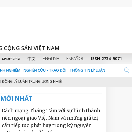
G CỘNG SẢN VIỆT NAM
ພາສາລາວ
中文
ENGLISH
ESPAÑOL
ISSN 2734-9071
KINH NGHIỆM
NGHIÊN CỨU - TRAO ĐỔI
THÔNG TIN LÝ LUẬN
 LÝ LUẬN TRUNG ƯƠNG NHIỆM KỲ 2026 - 2031
THỦ TƯỚNG CHÍNH PHỦ PH
2
MỚI NHẤT
Cách mạng Tháng Tám với sự hình thành
nền ngoại giao Việt Nam và những giá trị
cần tiếp tục phát huy trong kỷ nguyên