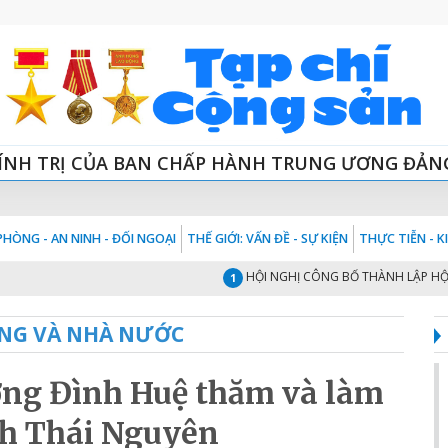
ÍNH TRỊ CỦA BAN CHẤP HÀNH TRUNG ƯƠNG ĐẢN
HÒNG - AN NINH - ĐỐI NGOẠI
THẾ GIỚI: VẤN ĐỀ - SỰ KIỆN
THỰC TIỄN - 
HỘI NGHỊ CÔNG BỐ THÀNH LẬP HỘI ĐỒNG
1
NG VÀ NHÀ NƯỚC
ơng Đình Huệ thăm và làm
ỉnh Thái Nguyên