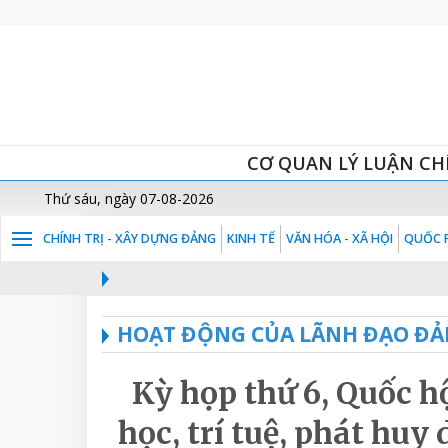
CƠ QUAN LÝ LUẬN CH
Thứ sáu, ngày 07-08-2026
CHÍNH TRỊ - XÂY DỰNG ĐẢNG
KINH TẾ
VĂN HÓA - XÃ HỘI
QUỐC P
HOẠT ĐỘNG CỦA LÃNH ĐẠO ĐẢ
Kỳ họp thứ 6, Quốc h
học, trí tuệ, phát huy