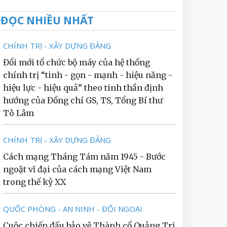
ĐỌC NHIỀU NHẤT
CHÍNH TRỊ - XÂY DỰNG ĐẢNG
Đổi mới tổ chức bộ máy của hệ thống
chính trị “tinh - gọn - mạnh - hiệu năng -
hiệu lực - hiệu quả” theo tinh thần định
hướng của Đồng chí GS, TS, Tổng Bí thư
Tô Lâm
CHÍNH TRỊ - XÂY DỰNG ĐẢNG
Cách mạng Tháng Tám năm 1945 - Bước
ngoặt vĩ đại của cách mạng Việt Nam
trong thế kỷ XX
QUỐC PHÒNG - AN NINH - ĐỐI NGOẠI
Cuộc chiến đấu bảo vệ Thành cổ Quảng Trị