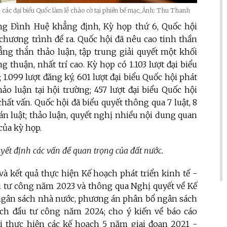
 các đại biểu Quốc làm lễ chào cờ tại phiên bế mạc_Ảnh: Thu Thanh
ng Đình Huệ khẳng định, Kỳ họp thứ 6, Quốc hội
hương trình đề ra. Quốc hội đã nêu cao tinh thần
hẳng thắn thảo luận, tập trung giải quyết một khối
g thuận, nhất trí cao. Kỳ họp có 1.103 lượt đại biểu
 1.099 lượt đăng ký, 601 lượt đại biểu Quốc hội phát
hảo luận tại hội trường; 457 lượt đại biểu Quốc hội
chất vấn. Quốc hội đã biểu quyết thông qua 7 luật, 8
 án luật; thảo luận, quyết nghị nhiều nội dung quan
của kỳ họp.
yết định các vấn đề quan trọng của đất nước.
và kết quả thực hiện Kế hoạch phát triển kinh tế -
ầu tư công năm 2023 và thông qua Nghị quyết về Kế
n ngân sách nhà nước, phương án phân bổ ngân sách
ch đầu tư công năm 2024; cho ý kiến về báo cáo
ai thực hiện các kế hoạch 5 năm giai đoạn 2021 -