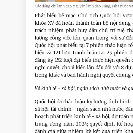
Các đồng chí lãnh đạo, nguyên lãnh đạo Đảng, Nhà nước và
Phát biểu bế mạc, Chủ tịch Quốc hội Vươ
khóa XV đã hoàn thành toàn bộ nội dung c
trách nhiệm, phát huy dân chủ, trí tuệ, t
lượng công việc lớn, quan trọng, với sự đồn
Quốc hội phát biểu tại 7 phiên thảo luận tổ;
biểu và 121 lượt tranh luận tại 29 phiên t
đăng ký, 152 lượt đại biểu thực hiện quyền 
nghị quyết; cho ý kiến lần đầu đối với 8 dự
trọng khác và ban hành nghị quyết chung 
Về kinh tế - xã hội, ngân sách nhà nước và qu
Quốc hội đã thảo luận kỹ lưỡng tình hình 
xã hội, tài chính - ngân sách nhà nước, đ
hoạch phát triển kinh tế - xã hội, dự toá
trung ương năm 2024; quyết định Kế hoạ
đánh giá giữa nhiệm kỳ kết quả triển kh