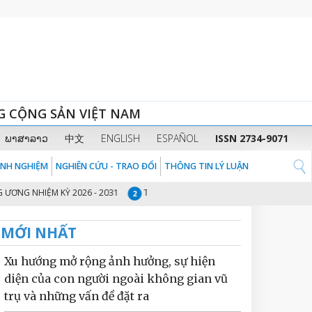
G CỘNG SẢN VIỆT NAM
ພາສາລາວ
中文
ENGLISH
ESPAÑOL
ISSN 2734-9071
KINH NGHIỆM
NGHIÊN CỨU - TRAO ĐỔI
THÔNG TIN LÝ LUẬN
IỆM KỲ 2026 - 2031
THỦ TƯỚNG CHÍNH PHỦ PHẠM MINH CHÍNH: CHUYỂN
2
MỚI NHẤT
Xu hướng mở rộng ảnh hưởng, sự hiện
diện của con người ngoài không gian vũ
trụ và những vấn đề đặt ra