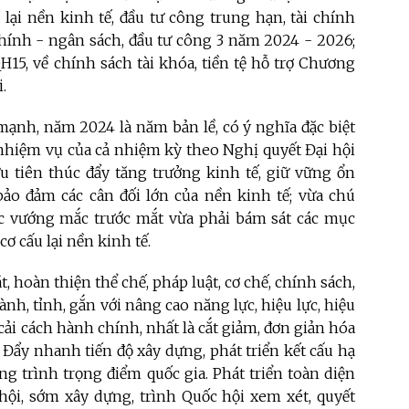
u lại nền kinh tế, đầu tư công trung hạn, tài chính
 chính - ngân sách, đầu tư công 3 năm 2024 - 2026;
H15, về chính sách tài khóa, tiền tệ hỗ trợ Chương
.
ạnh, năm 2024 là năm bản lề, có ý nghĩa đặc biệt
 nhiệm vụ của cả nhiệm kỳ theo Nghị quyết Đại hội
ưu tiên thúc đẩy tăng trưởng kinh tế, giữ vững ổn
bảo đảm các cân đối lớn của nền kinh tế; vừa chú
các vướng mắc trước mắt vừa phải bám sát các mục
ơ cấu lại nền kinh tế.
t, hoàn thiện thể chế, pháp luật, cơ chế, chính sách,
nh, tỉnh, gắn với nâng cao năng lực, hiệu lực, hiệu
cải cách hành chính, nhất là cắt giảm, đơn giản hóa
 Đẩy nhanh tiến độ xây dựng, phát triển kết cấu hạ
ông trình trọng điểm quốc gia. Phát triển toàn diện
 hội, sớm xây dựng, trình Quốc hội xem xét, quyết