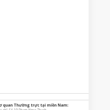
ơ quan Thường trực tại miền Nam:
a chỉ: Số 19 Phạm Ngọc Thạch,