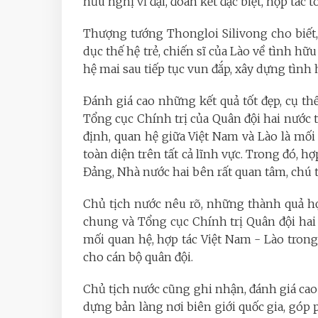
hữu nghị vĩ đại, đoàn kết đặc biệt, hợp tác t
Thượng tướng Thongloi Silivong cho biết,
dục thế hệ trẻ, chiến sĩ của Lào về tình hữu
hệ mai sau tiếp tục vun đắp, xây dựng tình 
Đánh giá cao những kết quả tốt đẹp, cụ th
Tổng cục Chính trị của Quân đội hai nước
định, quan hệ giữa Việt Nam và Lào là mối 
toàn diện trên tất cả lĩnh vực. Trong đó, h
Đảng, Nhà nước hai bên rất quan tâm, chú tr
Chủ tịch nước nêu rõ, những thành quả hợ
chung và Tổng cục Chính trị Quân đội hai
mối quan hệ, hợp tác Việt Nam - Lào trong t
cho cán bộ quân đội.
Chủ tịch nước cũng ghi nhận, đánh giá cao
dựng bản làng nơi biên giới quốc gia, góp