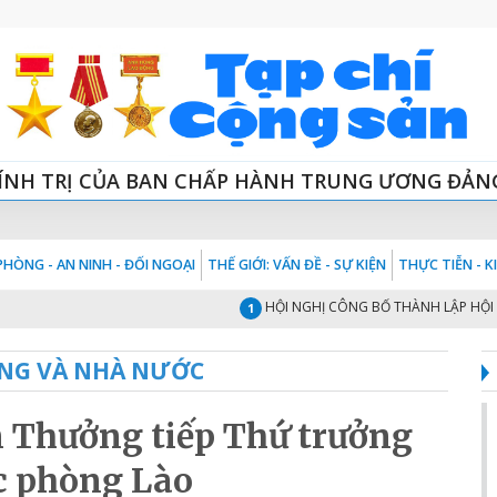
ÍNH TRỊ CỦA BAN CHẤP HÀNH TRUNG ƯƠNG ĐẢN
HÒNG - AN NINH - ĐỐI NGOẠI
THẾ GIỚI: VẤN ĐỀ - SỰ KIỆN
THỰC TIỄN - 
HỘI NGHỊ CÔNG BỐ THÀNH LẬP HỘI ĐỒNG
1
NG VÀ NHÀ NƯỚC
n Thưởng tiếp Thứ trưởng
c phòng Lào