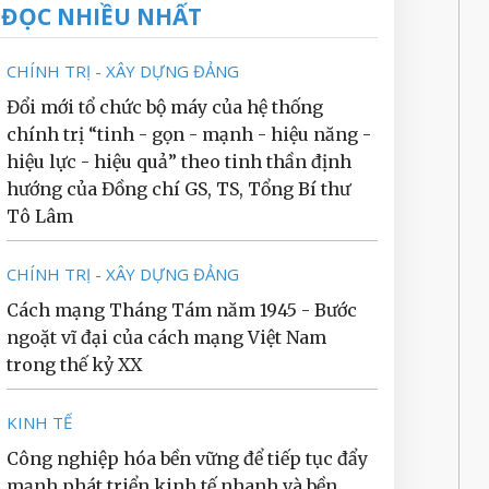
ĐỌC NHIỀU NHẤT
CHÍNH TRỊ - XÂY DỰNG ĐẢNG
Đổi mới tổ chức bộ máy của hệ thống
chính trị “tinh - gọn - mạnh - hiệu năng -
hiệu lực - hiệu quả” theo tinh thần định
hướng của Đồng chí GS, TS, Tổng Bí thư
Tô Lâm
CHÍNH TRỊ - XÂY DỰNG ĐẢNG
Cách mạng Tháng Tám năm 1945 - Bước
ngoặt vĩ đại của cách mạng Việt Nam
trong thế kỷ XX
KINH TẾ
Công nghiệp hóa bền vững để tiếp tục đẩy
mạnh phát triển kinh tế nhanh và bền