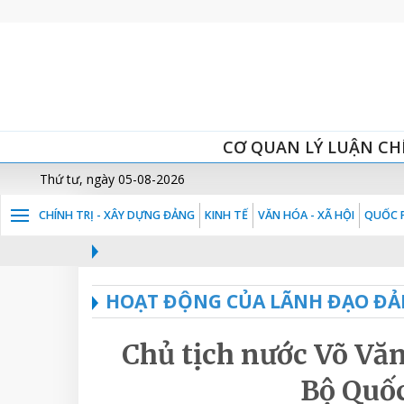
CƠ QUAN LÝ LUẬN CH
Thứ tư, ngày 05-08-2026
CHÍNH TRỊ - XÂY DỰNG ĐẢNG
KINH TẾ
VĂN HÓA - XÃ HỘI
QUỐC P
HOẠT ĐỘNG CỦA LÃNH ĐẠO ĐẢ
Chủ tịch nước Võ Vă
Bộ Quố