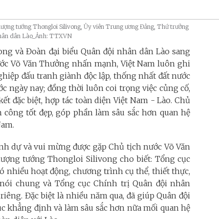
hượng tướng Thongloi Silivong, Ủy viên Trung ương Đảng, Thứ trưởng
 nhân dân Lào_Ảnh: TTXVN
ng và Đoàn đại biểu Quân đội nhân dân Lào sang
 nước Võ Văn Thưởng nhấn mạnh, Việt Nam luôn ghi
ghiệp đấu tranh giành độc lập, thống nhất đất nước
c ngày nay; đồng thời luôn coi trọng việc củng cố,
ết đặc biệt, hợp tác toàn diện Việt Nam - Lào. Chủ
h công tốt đẹp, góp phần làm sâu sắc hơn quan hệ
Nam.
inh dự và vui mừng được gặp Chủ tịch nước Võ Văn
ượng tướng Thongloi Silivong cho biết: Tổng cục
 nhiều hoạt động, chương trình cụ thể, thiết thực,
 nói chung và Tổng cục Chính trị Quân đội nhân
riêng. Đặc biệt là nhiều năm qua, đã giúp Quân đội
tục khẳng định và làm sâu sắc hơn nữa mối quan hệ