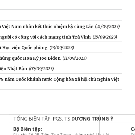
i Việt Nam nhân kết thúc nhiệm kỳ công tác
(21/09/2023)
người có công với cách mạng tỉnh Trà Vinh
(15/09/2023)
ại Học viện Quốc phòng
(13/09/2023)
chúng quốc Hoa Kỳ Joe Biden
(11/09/2023)
iện Nhật Bản
(07/09/2023)
 78 năm Quốc khánh nước Cộng hòa xã hội chủ nghĩa Việt
TỔNG BIÊN TẬP: PGS, TS
DƯƠNG TRUNG Ý
Bộ Biên tập:
C
Địa chỉ: Số 28, Trần Bình Trọng - thành phố Hà Nội
Đị