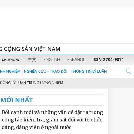
G CỘNG SẢN VIỆT NAM
ພາສາລາວ
中文
ENGLISH
ESPAÑOL
ISSN 2734-9071
KINH NGHIỆM
NGHIÊN CỨU - TRAO ĐỔI
THÔNG TIN LÝ LUẬN
 LÝ LUẬN TRUNG ƯƠNG NHIỆM KỲ 2026 - 2031
THỦ TƯỚNG CHÍNH PHỦ P
2
MỚI NHẤT
Bối cảnh mới và những vấn đề đặt ra trong
công tác kiểm tra, giám sát đối với tổ chức
đảng, đảng viên ở ngoài nước