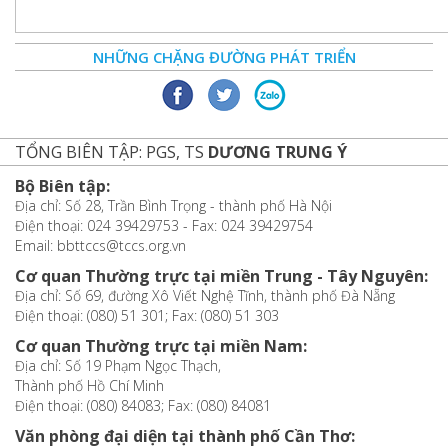
NHỮNG CHẶNG ĐƯỜNG PHÁT TRIỂN
TỔNG BIÊN TẬP: PGS, TS
DƯƠNG TRUNG Ý
Bộ Biên tập:
Địa chỉ: Số 28, Trần Bình Trọng - thành phố Hà Nội
Điện thoại: 024 39429753 - Fax: 024 39429754
Email: bbttccs@tccs.org.vn
Cơ quan Thường trực tại miền Trung - Tây Nguyên:
Địa chỉ: Số 69, đường Xô Viết Nghệ Tĩnh, thành phố Đà Nẵng
Điện thoại: (080) 51 301; Fax: (080) 51 303
Cơ quan Thường trực tại miền Nam:
Địa chỉ: Số 19 Phạm Ngọc Thạch,
Thành phố Hồ Chí Minh
Điện thoại: (080) 84083; Fax: (080) 84081
Văn phòng đại diện tại thành phố Cần Thơ: