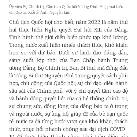
Ủy viên Bộ Chính trị, Chủ tịch Quốc hội Vương Đình Huệ phát biểu
chỉ đạo tại buổi lễ_Ảnh: Nguyễn Linh
Chủ tịch Quốc hội cho biết, năm 2022 là năm thứ
hai thực hiện Nghị quyết Đại hội XIII của Đảng.
Tình hình thế giới diễn biến phức tạp, khó lường.
Trong nước xuất hiện nhiều thách thức, khó khăn
hơn so với dự báo. Dưới sự lãnh đạo đúng đắn,
sáng suốt, kịp thời của Ban Chấp hành Trung
ương Đảng, Bộ Chính trị, Ban Bí thư, mà đứng đầu
là Tổng Bí thư Nguyễn Phú Trọng; quyết sách phù
hợp, chủ động của Quốc hội; sự chỉ đạo, điều hành
sâu sát của Chính phủ; với ý chí quyết tâm cao độ
và hành động quyết liệt của cả hệ thống chính trị,
sự chung sức, đồng lòng của đồng bào ta ở trong
và ngoài nước, sự ủng hộ, giúp đỡ của bè bạn quốc
tế, nước ta đã từng bước vượt qua khó khăn, thách
thức, phục hồi nhanh chóng sau đại dịch COVID-
19 để thực hiện thành công, khá toàn diện các