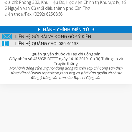
Địa chỉ: Phòng 302, Khu Hiệu Bộ, Học viện Chính trị Khu vực IV, số
6 Nguyễn Văn Cừ (nối dài), thành phố Cần Thơ
Điện thoại/Fax: (0292) 6250868
HÀNH CHÍNH ĐIỆN TỬ
LIÊN HỆ GỬI BÀI VÀ ĐÓNG GÓP Ý KIẾN
LIÊN HỆ QUẢNG CÁO: 080 46138
@Bản quyền thuộc về Tạp chí Cộng sản
Giấy phép số 436/GP-BTTTT ngày 14-10-2019 của Bộ Thông tin và
Truyền thông.
Mọi hành động sử dụng nội dung đăng tải trên Tạp chí Cộng sản điện
tử tại địa chỉ
www.tapchicongsan.org.vn
phải dẫn nguồn và có sự
đồng ý bằng văn bản của Tạp chí Cộng sản