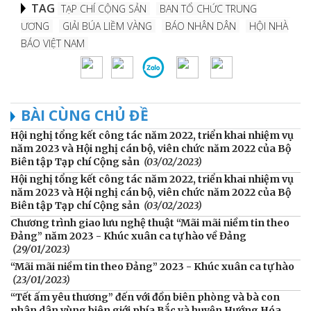
TAG
TẠP CHÍ CỘNG SẢN
BAN TỔ CHỨC TRUNG
ƯƠNG
GIẢI BÚA LIỀM VÀNG
BÁO NHÂN DÂN
HỘI NHÀ
BÁO VIỆT NAM
BÀI CÙNG CHỦ ĐỀ
Hội nghị tổng kết công tác năm 2022, triển khai nhiệm vụ
năm 2023 và Hội nghị cán bộ, viên chức năm 2022 của Bộ
Biên tập Tạp chí Cộng sản
(03/02/2023)
Hội nghị tổng kết công tác năm 2022, triển khai nhiệm vụ
năm 2023 và Hội nghị cán bộ, viên chức năm 2022 của Bộ
Biên tập Tạp chí Cộng sản
(03/02/2023)
Chương trình giao lưu nghệ thuật “Mãi mãi niềm tin theo
Đảng” năm 2023 - Khúc xuân ca tự hào về Đảng
(29/01/2023)
“Mãi mãi niềm tin theo Đảng” 2023 - Khúc xuân ca tự hào
(23/01/2023)
“Tết ấm yêu thương” đến với đồn biên phòng và bà con
nhân dân vùng biên giới phía Bắc và huyện Hướng Hóa,