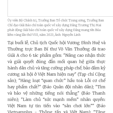
Ủy viên Bộ Chính trị, Trưởng Ban Tổ chức Trung ương, Trưởng Ban
Chỉ đạo Giải Báo chí toàn quốc về xây dựng Đảng Trương Thị Mai
phát động Giải báo chí toàn quốc về xây dựng Đảng mang tên Búa
liềm vàng lần thứ VIII, năm 2023_Ảnh: Nguyễn Linh
Tại buổi lễ, Chủ tịch Quốc hội Vương Đình Huệ và
Thường trực Ban Bí thư Võ Văn Thưởng đã trao
Giải A cho 6 tác phẩm gồm: "Nâng cao nhận thức
và giải quyết đúng đắn mối quan hệ giữa thực
hành dân chủ và tăng cường pháp chế, bảo đảm kỷ
cương xã hội ở Việt Nam hiện nay" (Tạp chí Cộng
sản); "Hàng loạt “quan chức” hầu toà: Lỗi cơ chế
hay phẩm chất?" (Báo Quân đội nhân dân); "Tìm
và bảo vệ những tiếng nói thẳng" (Báo Thanh
niên); "Làm chủ “sức mạnh mềm” nhân quyền:
Việt Nam tự tin tiến vào “sân chơi lớn”" (Báo
Vietnamplus - Thông tấn xã Việt Nam); "Tăng