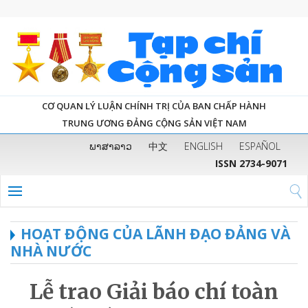
CƠ QUAN LÝ LUẬN CHÍNH TRỊ CỦA BAN CHẤP HÀNH
TRUNG ƯƠNG ĐẢNG CỘNG SẢN VIỆT NAM
ພາສາລາວ
中文
ENGLISH
ESPAÑOL
ISSN 2734-9071
HOẠT ĐỘNG CỦA LÃNH ĐẠO ĐẢNG VÀ
NHÀ NƯỚC
Lễ trao Giải báo chí toàn