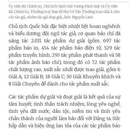
Ủy viên Bộ Chính trị, Chủ tịch Quốc hội Vương Đình huệ và Ủy viên
Bộ Chính trị, Thường trực Ban Bí thư Võ Văn Thưởng trao Giải A cho
các tác giả, nhóm tác giả đoạt giải_Ảnh: Nguyễn Linh
Chủ tịch Quốc hội đặc biệt nhiệt liệt hoan nghênh
và biểu dương đội ngũ tác giả, cơ quan báo chí đã
sáng tác 2.031 tác phẩm dự giải (gồm: 697 tác
phẩm báo in, 454 tác phẩm báo điện tử, 529 tác
phẩm truyền hình, 293 tác phẩm phát thanh và 58
tác phẩm ảnh báo chí), trong đó có 72 tác phẩm
chất lượng cao, xuất sắc nhất được trao giải, gồm 6
Giải A; 12 Giải B; 18 Giải C; 30 Giải Khuyến khích và
8 Giải Chuyên đề dành cho tác phẩm xuất sắc.
Các tác phẩm dự giải và đoạt giải là kết quả của sự
tâm huyết, tinh thần trách nhiệm, lòng yêu nghề,
tình yêu đất nước, dân tộc, niềm tin và tình yêu
chân thành của người làm báo đối với Đảng ta. Sức
hấp dẫn và hiệu ứng lan tỏa của các tác phẩm báo