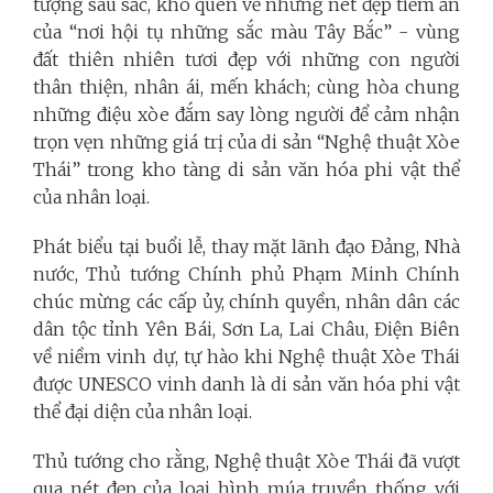
tượng sâu sắc, khó quên về những nét đẹp tiềm ẩn
của “nơi hội tụ những sắc màu Tây Bắc” - vùng
đất thiên nhiên tươi đẹp với những con người
thân thiện, nhân ái, mến khách; cùng hòa chung
những điệu xòe đắm say lòng người để cảm nhận
trọn vẹn những giá trị của di sản “Nghệ thuật Xòe
Thái” trong kho tàng di sản văn hóa phi vật thể
của nhân loại.
Phát biểu tại buổi lễ, thay mặt lãnh đạo Đảng, Nhà
nước, Thủ tướng Chính phủ Phạm Minh Chính
chúc mừng các cấp ủy, chính quyền, nhân dân các
dân tộc tỉnh Yên Bái, Sơn La, Lai Châu, Điện Biên
về niềm vinh dự, tự hào khi Nghệ thuật Xòe Thái
được UNESCO vinh danh là di sản văn hóa phi vật
thể đại diện của nhân loại.
Thủ tướng cho rằng, Nghệ thuật Xòe Thái đã vượt
qua nét đẹp của loại hình múa truyền thống với