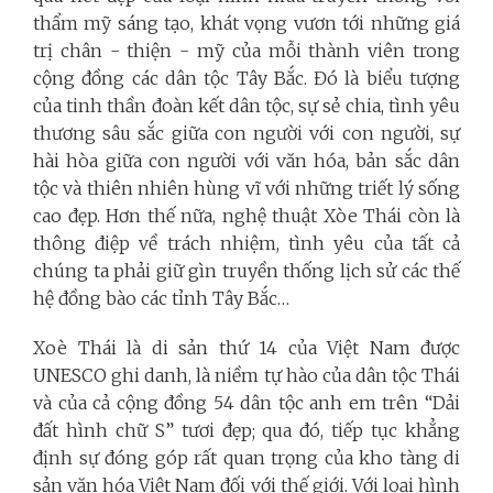
thẩm mỹ sáng tạo, khát vọng vươn tới những giá
trị chân - thiện - mỹ của mỗi thành viên trong
cộng đồng các dân tộc Tây Bắc. Đó là biểu tượng
của tinh thần đoàn kết dân tộc, sự sẻ chia, tình yêu
thương sâu sắc giữa con người với con người, sự
hài hòa giữa con người với văn hóa, bản sắc dân
tộc và thiên nhiên hùng vĩ với những triết lý sống
cao đẹp. Hơn thế nữa, nghệ thuật Xòe Thái còn là
thông điệp về trách nhiệm, tình yêu của tất cả
chúng ta phải giữ gìn truyền thống lịch sử các thế
hệ đồng bào các tỉnh Tây Bắc…
Xoè Thái là di sản thứ 14 của Việt Nam được
UNESCO ghi danh, là niềm tự hào của dân tộc Thái
và của cả cộng đồng 54 dân tộc anh em trên “Dải
đất hình chữ S” tươi đẹp; qua đó, tiếp tục khẳng
định sự đóng góp rất quan trọng của kho tàng di
sản văn hóa Việt Nam đối với thế giới. Với loại hình