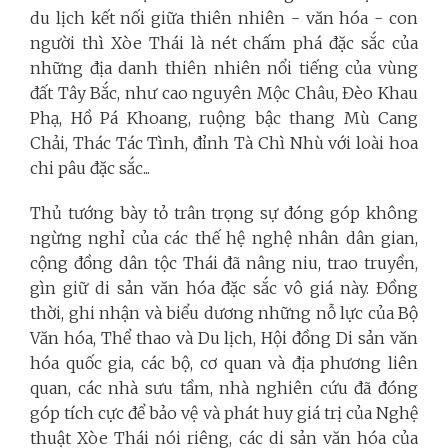
du lịch kết nối giữa thiên nhiên - văn hóa - con
người thì Xòe Thái là nét chấm phá đặc sắc của
những địa danh thiên nhiên nổi tiếng của vùng
đất Tây Bắc, như cao nguyên Mộc Châu, Đèo Khau
Phạ, Hồ Pá Khoang, ruộng bậc thang Mù Cang
Chải, Thác Tác Tình, đỉnh Tà Chì Nhù với loài hoa
chi pâu đặc sắc...
Thủ tướng bày tỏ trân trọng sự đóng góp không
ngừng nghỉ của các thế hệ nghệ nhân dân gian,
cộng đồng dân tộc Thái đã nâng niu, trao truyền,
gìn giữ di sản văn hóa đặc sắc vô giá này. Đồng
thời, ghi nhận và biểu dương những nỗ lực của Bộ
Văn hóa, Thể thao và Du lịch, Hội đồng Di sản văn
hóa quốc gia, các bộ, cơ quan và địa phương liên
quan, các nhà sưu tầm, nhà nghiên cứu đã đóng
góp tích cực để bảo vệ và phát huy giá trị của Nghệ
thuật Xòe Thái nói riêng, các di sản văn hóa của