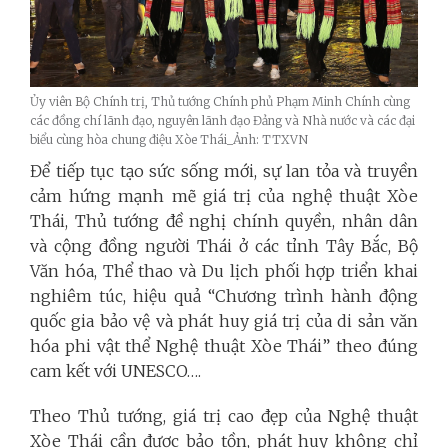
Ủy viên Bộ Chính trị, Thủ tướng Chính phủ Phạm Minh Chính cùng
các đồng chí lãnh đạo, nguyên lãnh đạo Đảng và Nhà nước và các đại
biểu cùng hòa chung điệu Xòe Thái_Ảnh: TTXVN
Để tiếp tục tạo sức sống mới, sự lan tỏa và truyền
cảm hứng mạnh mẽ giá trị của nghệ thuật Xòe
Thái, Thủ tướng đề nghị chính quyền, nhân dân
và cộng đồng người Thái ở các tỉnh Tây Bắc, Bộ
Văn hóa, Thể thao và Du lịch phối hợp triển khai
nghiêm túc, hiệu quả “Chương trình hành động
quốc gia bảo vệ và phát huy giá trị của di sản văn
hóa phi vật thể Nghệ thuật Xòe Thái” theo đúng
cam kết với UNESCO….
Theo Thủ tướng, giá trị cao đẹp của Nghệ thuật
Xòe Thái cần được bảo tồn, phát huy không chỉ