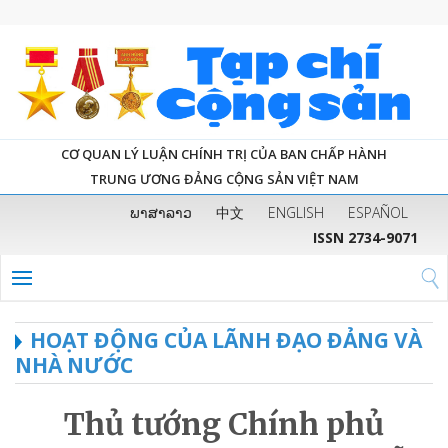
CƠ QUAN LÝ LUẬN CHÍNH TRỊ CỦA BAN CHẤP HÀNH
TRUNG ƯƠNG ĐẢNG CỘNG SẢN VIỆT NAM
ພາສາລາວ
中文
ENGLISH
ESPAÑOL
ISSN 2734-9071
HOẠT ĐỘNG CỦA LÃNH ĐẠO ĐẢNG VÀ
NHÀ NƯỚC
Thủ tướng Chính phủ