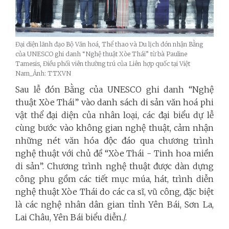
Đại diện lãnh đạo Bộ Văn hoá, Thể thao và Du lịch đón nhận Bằng
của UNESCO ghi danh “Nghệ thuật Xòe Thái” từ bà Pauline
Tamesis, Điều phối viên thường trú của Liên hợp quốc tại Việt
Nam_Ảnh: TTXVN
Sau lễ đón Bằng của UNESCO ghi danh “Nghệ
thuật Xòe Thái” vào danh sách di sản văn hoá phi
vật thể đại diện của nhân loại, các đại biểu dự lễ
cùng bước vào không gian nghệ thuật, cảm nhận
những nét văn hóa độc đáo qua chương trình
nghệ thuật với chủ đề “Xòe Thái - Tinh hoa miền
di sản”. Chương trình nghệ thuật được dàn dựng
công phu gồm các tiết mục múa, hát, trình diễn
nghệ thuật Xòe Thái do các ca sĩ, vũ công, đặc biệt
là các nghệ nhân dân gian tỉnh Yên Bái, Sơn La,
Lai Châu, Yên Bái biểu diễn./.