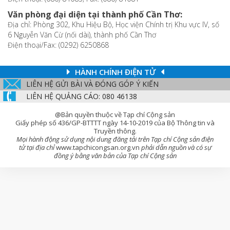
Văn phòng đại diện tại thành phố Cần Thơ:
Địa chỉ: Phòng 302, Khu Hiệu Bộ, Học viện Chính trị Khu vực IV, số
6 Nguyễn Văn Cừ (nối dài), thành phố Cần Thơ
Điện thoại/Fax: (0292) 6250868
HÀNH CHÍNH ĐIỆN TỬ
LIÊN HỆ GỬI BÀI VÀ ĐÓNG GÓP Ý KIẾN
LIÊN HỆ QUẢNG CÁO: 080 46138
@Bản quyền thuộc về Tạp chí Cộng sản
Giấy phép số 436/GP-BTTTT ngày 14-10-2019 của Bộ Thông tin và
Truyền thông.
Mọi hành động sử dụng nội dung đăng tải trên Tạp chí Cộng sản điện
tử tại địa chỉ
www.tapchicongsan.org.vn
phải dẫn nguồn và có sự
đồng ý bằng văn bản của Tạp chí Cộng sản