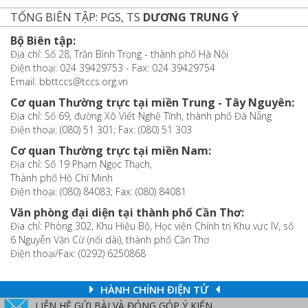
TỔNG BIÊN TẬP: PGS, TS
DƯƠNG TRUNG Ý
Bộ Biên tập:
Địa chỉ: Số 28, Trần Bình Trọng - thành phố Hà Nội
Điện thoại: 024 39429753 - Fax: 024 39429754
Email: bbttccs@tccs.org.vn
Cơ quan Thường trực tại miền Trung - Tây Nguyên:
Địa chỉ: Số 69, đường Xô Viết Nghệ Tĩnh, thành phố Đà Nẵng
Điện thoại: (080) 51 301; Fax: (080) 51 303
Cơ quan Thường trực tại miền Nam:
Địa chỉ: Số 19 Phạm Ngọc Thạch,
Thành phố Hồ Chí Minh
Điện thoại: (080) 84083; Fax: (080) 84081
Văn phòng đại diện tại thành phố Cần Thơ:
Địa chỉ: Phòng 302, Khu Hiệu Bộ, Học viện Chính trị Khu vực IV, số
6 Nguyễn Văn Cừ (nối dài), thành phố Cần Thơ
Điện thoại/Fax: (0292) 6250868
HÀNH CHÍNH ĐIỆN TỬ
LIÊN HỆ GỬI BÀI VÀ ĐÓNG GÓP Ý KIẾN