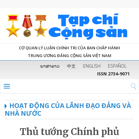
CƠ QUAN LÝ LUẬN CHÍNH TRỊ CỦA BAN CHẤP HÀNH
TRUNG ƯƠNG ĐẢNG CỘNG SẢN VIỆT NAM
ພາສາລາວ
中文
ENGLISH
ESPAÑOL
ISSN 2734-9071
HOẠT ĐỘNG CỦA LÃNH ĐẠO ĐẢNG VÀ
NHÀ NƯỚC
Thủ tướng Chính phủ