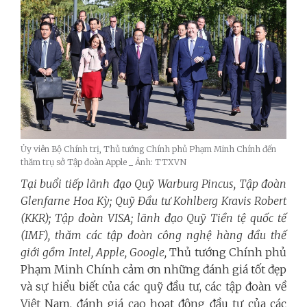
Ủy viên Bộ Chính trị, Thủ tướng Chính phủ Phạm Minh Chính đến
thăm trụ sở Tập đoàn Apple _ Ảnh: TTXVN
Tại buổi tiếp lãnh đạo Quỹ Warburg Pincus, Tập đoàn
Glenfarne Hoa Kỳ; Quỹ Đầu tư Kohlberg Kravis Robert
(KKR); Tập đoàn VISA; lãnh đạo Quỹ Tiền tệ quốc tế
(IMF), thăm các tập đoàn công nghệ hàng đầu thế
giới gồm Intel, Apple, Google,
Thủ tướng Chính phủ
Phạm Minh Chính cảm ơn những đánh giá tốt đẹp
và sự hiểu biết của các quỹ đầu tư, các tập đoàn về
Việt Nam, đánh giá cao hoạt động đầu tư của các