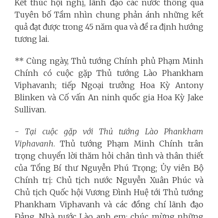
Kết thúc hội nghị, lãnh đạo các nước thông qua
Tuyên bố Tầm nhìn chung phản ánh những kết
quả đạt được trong 45 năm qua và đề ra định hướng
tương lai.
** Cùng ngày, Thủ tướng Chính phủ Phạm Minh
Chính có cuộc gặp Thủ tướng Lào Phankham
Viphavanh;
tiếp Ngoại trưởng Hoa Kỳ Antony
Blinken và Cố vấn An ninh quốc gia Hoa Kỳ Jake
Sullivan
.
-
Tại cuộc gặp với Thủ tướng Lào Phankham
Viphavanh
. Thủ tướng Phạm Minh Chính trân
trọng chuyển lời thăm hỏi chân tình và thân thiết
của Tổng Bí thư Nguyễn Phú Trọng; Ủy viên Bộ
Chính trị: Chủ tịch nước Nguyễn Xuân Phúc và
Chủ tịch Quốc hội Vương Đình Huệ tới Thủ tướng
Phankham Viphavanh và các đồng chí lãnh đạo
Đảng, Nhà nước Lào anh em; chúc mừng những