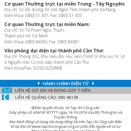
Cơ quan Thường trực tại miền Trung - Tây Nguyên:
Địa chỉ: Số 69, đường Xô Viết Nghệ Tĩnh, thành phố Đà Nẵng
Điện thoại: (080) 51 301; Fax: (080) 51 303
Cơ quan Thường trực tại miền Nam:
Địa chỉ: Số 19 Phạm Ngọc Thạch,
Thành phố Hồ Chí Minh
Điện thoại: (080) 84083; Fax: (080) 84081
Văn phòng đại diện tại thành phố Cần Thơ:
Địa chỉ: Phòng 302, Khu Hiệu Bộ, Học viện Chính trị Khu vực IV, số
6 Nguyễn Văn Cừ (nối dài), thành phố Cần Thơ
Điện thoại/Fax: (0292) 6250868
HÀNH CHÍNH ĐIỆN TỬ
LIÊN HỆ GỬI BÀI VÀ ĐÓNG GÓP Ý KIẾN
LIÊN HỆ QUẢNG CÁO: 080 46138
@Bản quyền thuộc về Tạp chí Cộng sản
Giấy phép số 436/GP-BTTTT ngày 14-10-2019 của Bộ Thông tin và
Truyền thông.
Mọi hành động sử dụng nội dung đăng tải trên Tạp chí Cộng sản điện
tử tại địa chỉ
www.tapchicongsan.org.vn
phải dẫn nguồn và có sự
đồng ý bằng văn bản của Tạp chí Cộng sản