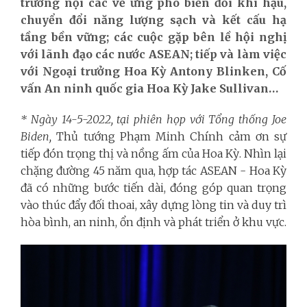
trưởng nội các về ứng phó biến đổi khí hậu,
chuyển đổi năng lượng sạch và kết cấu hạ
tầng bền vững; các cuộc gặp bên lề hội nghị
với lãnh đạo các nước ASEAN; tiếp và làm việc
với Ngoại trưởng Hoa Kỳ Antony Blinken, Cố
vấn An ninh quốc gia Hoa Kỳ Jake Sullivan…
* Ngày 14-5-2022, tại phiên họp với Tổng thống Joe
Biden,
Thủ tướng Phạm Minh Chính cảm ơn sự
tiếp đón trọng thị và nồng ấm của Hoa Kỳ. Nhìn lại
chặng đường 45 năm qua, hợp tác ASEAN - Hoa Kỳ
đã có những bước tiến dài, đóng góp quan trọng
vào thúc đẩy đối thoai, xây dựng lòng tin và duy trì
hòa bình, an ninh, ổn định và phát triển ở khu vực.