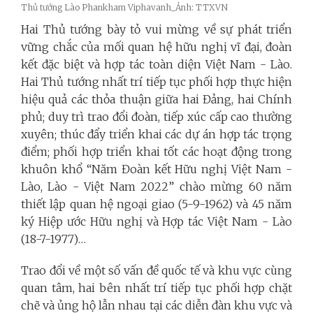
Thủ tướng Lào Phankham Viphavanh_Ảnh: TTXVN
Hai Thủ tướng bày tỏ vui mừng về sự phát triển
vững chắc của mối quan hệ hữu nghị vĩ đại, đoàn
kết đặc biệt và hợp tác toàn diện Việt Nam - Lào.
Hai Thủ tướng nhất trí tiếp tục phối hợp thực hiện
hiệu quả các thỏa thuận giữa hai Đảng, hai Chính
phủ; duy trì trao đổi đoàn, tiếp xúc cấp cao thường
xuyên; thúc đẩy triển khai các dự án hợp tác trọng
điểm; phối hợp triển khai tốt các hoạt động trong
khuôn khổ “Năm Đoàn kết Hữu nghị Việt Nam -
Lào, Lào - Việt Nam 2022” chào mừng 60 năm
thiết lập quan hệ ngoại giao (5-9-1962) và 45 năm
ký Hiệp ước Hữu nghị và Hợp tác Việt Nam - Lào
(18-7-1977)…
Trao đổi về một số vấn đề quốc tế và khu vực cùng
quan tâm, hai bên nhất trí tiếp tục phối hợp chặt
chẽ và ủng hộ lẫn nhau tại các diễn đàn khu vực và