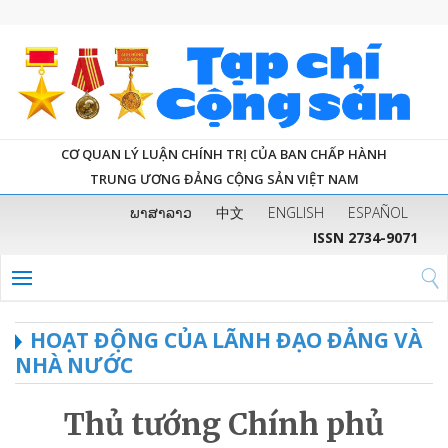
CƠ QUAN LÝ LUẬN CHÍNH TRỊ CỦA BAN CHẤP HÀNH
TRUNG ƯƠNG ĐẢNG CỘNG SẢN VIỆT NAM
ພາສາລາວ
中文
ENGLISH
ESPAÑOL
ISSN 2734-9071
HOẠT ĐỘNG CỦA LÃNH ĐẠO ĐẢNG VÀ
NHÀ NƯỚC
Thủ tướng Chính phủ