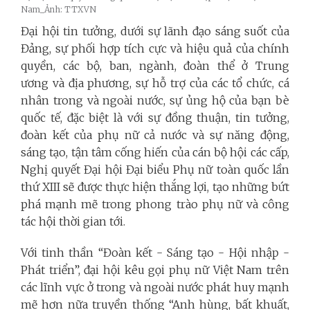
Nam_Ảnh: TTXVN
Đại hội tin tưởng, dưới sự lãnh đạo sáng suốt của
Đảng, sự phối hợp tích cực và hiệu quả của chính
quyền, các bộ, ban, ngành, đoàn thể ở Trung
ương và địa phương, sự hỗ trợ của các tổ chức, cá
nhân trong và ngoài nước, sự ủng hộ của bạn bè
quốc tế, đặc biệt là với sự đồng thuận, tin tưởng,
đoàn kết của phụ nữ cả nước và sự năng động,
sáng tạo, tận tâm cống hiến của cán bộ hội các cấp,
Nghị quyết Đại hội Đại biểu Phụ nữ toàn quốc lần
thứ XIII sẽ được thực hiện thắng lợi, tạo những bứt
phá mạnh mẽ trong phong trào phụ nữ và công
tác hội thời gian tới.
Với tinh thần “Đoàn kết - Sáng tạo - Hội nhập -
Phát triển”, đại hội kêu gọi phụ nữ Việt Nam trên
các lĩnh vực ở trong và ngoài nước phát huy mạnh
mẽ hơn nữa truyền thống “Anh hùng, bất khuất,