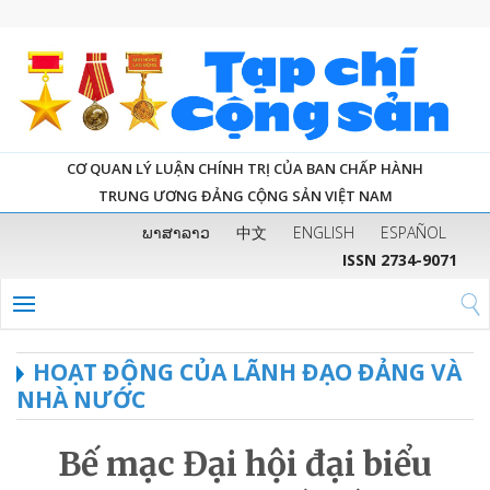
CƠ QUAN LÝ LUẬN CHÍNH TRỊ CỦA BAN CHẤP HÀNH
TRUNG ƯƠNG ĐẢNG CỘNG SẢN VIỆT NAM
ພາສາລາວ
中文
ENGLISH
ESPAÑOL
ISSN 2734-9071
HOẠT ĐỘNG CỦA LÃNH ĐẠO ĐẢNG VÀ
NHÀ NƯỚC
Bế mạc Đại hội đại biểu