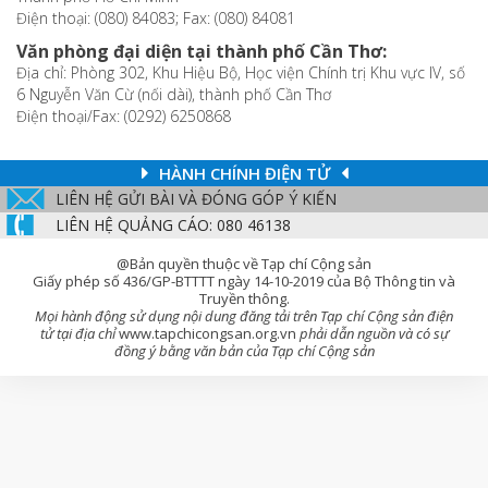
Điện thoại: (080) 84083; Fax: (080) 84081
Văn phòng đại diện tại thành phố Cần Thơ:
Địa chỉ: Phòng 302, Khu Hiệu Bộ, Học viện Chính trị Khu vực IV, số
6 Nguyễn Văn Cừ (nối dài), thành phố Cần Thơ
Điện thoại/Fax: (0292) 6250868
HÀNH CHÍNH ĐIỆN TỬ
LIÊN HỆ GỬI BÀI VÀ ĐÓNG GÓP Ý KIẾN
LIÊN HỆ QUẢNG CÁO: 080 46138
@Bản quyền thuộc về Tạp chí Cộng sản
Giấy phép số 436/GP-BTTTT ngày 14-10-2019 của Bộ Thông tin và
Truyền thông.
Mọi hành động sử dụng nội dung đăng tải trên Tạp chí Cộng sản điện
tử tại địa chỉ
www.tapchicongsan.org.vn
phải dẫn nguồn và có sự
đồng ý bằng văn bản của Tạp chí Cộng sản