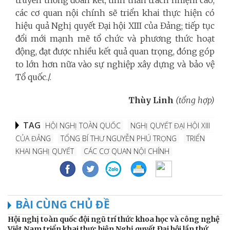
truyền thống đoàn kết, tinh thần trách nhiệm cao,
các cơ quan nội chính sẽ triển khai thực hiện có
hiệu quả Nghị quyết Đại hội XIII của Đảng; tiếp tục
đổi mới mạnh mẽ tổ chức và phương thức hoạt
động, đạt được nhiều kết quả quan trọng, đóng góp
to lớn hơn nữa vào sự nghiệp xây dựng và bảo vệ
Tổ quốc./.
Thùy Linh
(tổng hợp)
TAG
HỘI NGHỊ TOÀN QUỐC
NGHỊ QUYẾT ĐẠI HỘI XIII
CỦA ĐẢNG
TỔNG BÍ THƯ NGUYỄN PHÚ TRỌNG
TRIỂN
KHAI NGHỊ QUYẾT
CÁC CƠ QUAN NỘI CHÍNH
BÀI CÙNG CHỦ ĐỀ
Hội nghị toàn quốc đội ngũ trí thức khoa học và công nghệ
Việt Nam triển khai thực hiện Nghị quyết Đại hội lần thứ