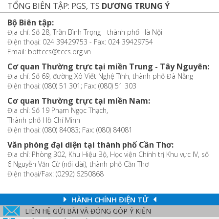
TỔNG BIÊN TẬP: PGS, TS
DƯƠNG TRUNG Ý
Bộ Biên tập:
Địa chỉ: Số 28, Trần Bình Trọng - thành phố Hà Nội
Điện thoại: 024 39429753 - Fax: 024 39429754
Email: bbttccs@tccs.org.vn
Cơ quan Thường trực tại miền Trung - Tây Nguyên:
Địa chỉ: Số 69, đường Xô Viết Nghệ Tĩnh, thành phố Đà Nẵng
Điện thoại: (080) 51 301; Fax: (080) 51 303
Cơ quan Thường trực tại miền Nam:
Địa chỉ: Số 19 Phạm Ngọc Thạch,
Thành phố Hồ Chí Minh
Điện thoại: (080) 84083; Fax: (080) 84081
Văn phòng đại diện tại thành phố Cần Thơ:
Địa chỉ: Phòng 302, Khu Hiệu Bộ, Học viện Chính trị Khu vực IV, số
6 Nguyễn Văn Cừ (nối dài), thành phố Cần Thơ
Điện thoại/Fax: (0292) 6250868
HÀNH CHÍNH ĐIỆN TỬ
LIÊN HỆ GỬI BÀI VÀ ĐÓNG GÓP Ý KIẾN