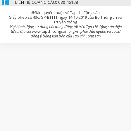
LIÊN HỆ QUẢNG CÁO: 080 46138
@Bản quyền thuộc về Tạp chí Cộng sản
Giấy phép số 436/GP-BTTTT ngày 14-10-2019 của Bộ Thông tin và
Truyền thông.
Mọi hành động sử dụng nội dung đăng tải trên Tạp chí Cộng sản điện
tử tại địa chỉ
www.tapchicongsan.org.vn
phải dẫn nguồn và có sự
đồng ý bằng văn bản của Tạp chí Cộng sản