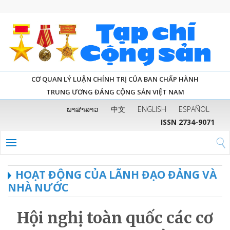
CƠ QUAN LÝ LUẬN CHÍNH TRỊ CỦA BAN CHẤP HÀNH
TRUNG ƯƠNG ĐẢNG CỘNG SẢN VIỆT NAM
ພາສາລາວ
中文
ENGLISH
ESPAÑOL
ISSN 2734-9071
HOẠT ĐỘNG CỦA LÃNH ĐẠO ĐẢNG VÀ
NHÀ NƯỚC
Hội nghị toàn quốc các cơ