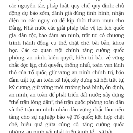
các nguyên tắc, pháp luật, quy chế, quy định; chủ
động dự báo sớm, đánh giá đúng tình hình, nhận
diện rõ các nguy cơ để kịp thời tham mưu cho
Đảng, Nhà nước các giải pháp bảo vệ lợi ích quốc
gia, dân tộc, bảo đảm an ninh, trật tự, có chương
trình hành động cụ thể, chặt chẽ, bài bản, khoa
học. Các cơ quan nội chính tăng cường quốc
phòng, an ninh; kiên quyết, kiên trì bảo vệ vững
chắc độc lập, chủ quyền, thống nhất, toàn vẹn lãnh
thổ của Tổ quốc; giữ vững an ninh chính trị, bảo
đảm trật tự, an toàn xã hội, xây dựng xã hội trật tự,
kỷ cương; giữ vững môi trường hoà bình, ổn định,
an ninh, an toàn để phát triển đất nước; xây dựng
“thế trận lòng dân”, thế trận quốc phòng toàn dân
và thế trận an ninh nhân dân vững chắc làm nền
tảng cho sự nghiệp bảo vệ Tổ quốc; kết hợp chặt
chẽ, hiệu quả giữa củng cố, tăng cường quốc
phòng, an ninh với phát triển kinh tế - xã hội.