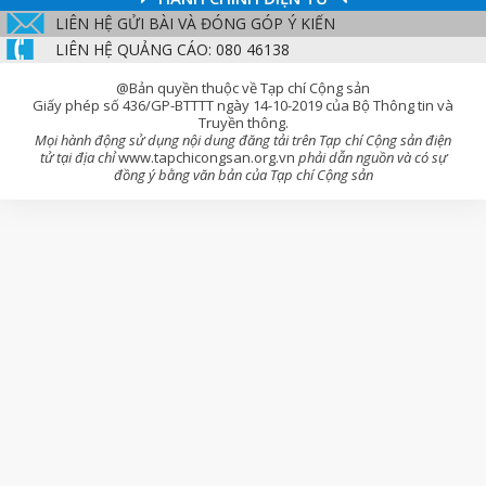
LIÊN HỆ GỬI BÀI VÀ ĐÓNG GÓP Ý KIẾN
LIÊN HỆ QUẢNG CÁO: 080 46138
@Bản quyền thuộc về Tạp chí Cộng sản
Giấy phép số 436/GP-BTTTT ngày 14-10-2019 của Bộ Thông tin và
Truyền thông.
Mọi hành động sử dụng nội dung đăng tải trên Tạp chí Cộng sản điện
tử tại địa chỉ
www.tapchicongsan.org.vn
phải dẫn nguồn và có sự
đồng ý bằng văn bản của Tạp chí Cộng sản