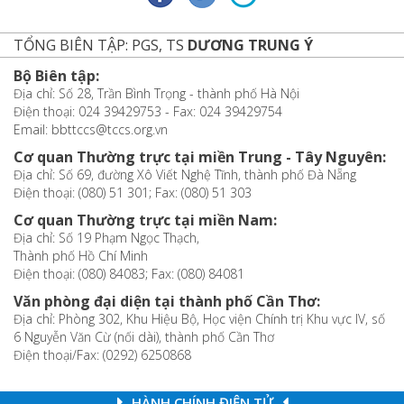
TỔNG BIÊN TẬP: PGS, TS
DƯƠNG TRUNG Ý
Bộ Biên tập:
Địa chỉ: Số 28, Trần Bình Trọng - thành phố Hà Nội
Điện thoại: 024 39429753 - Fax: 024 39429754
Email: bbttccs@tccs.org.vn
Cơ quan Thường trực tại miền Trung - Tây Nguyên:
Địa chỉ: Số 69, đường Xô Viết Nghệ Tĩnh, thành phố Đà Nẵng
Điện thoại: (080) 51 301; Fax: (080) 51 303
Cơ quan Thường trực tại miền Nam:
Địa chỉ: Số 19 Phạm Ngọc Thạch,
Thành phố Hồ Chí Minh
Điện thoại: (080) 84083; Fax: (080) 84081
Văn phòng đại diện tại thành phố Cần Thơ:
Địa chỉ: Phòng 302, Khu Hiệu Bộ, Học viện Chính trị Khu vực IV, số
6 Nguyễn Văn Cừ (nối dài), thành phố Cần Thơ
Điện thoại/Fax: (0292) 6250868
HÀNH CHÍNH ĐIỆN TỬ