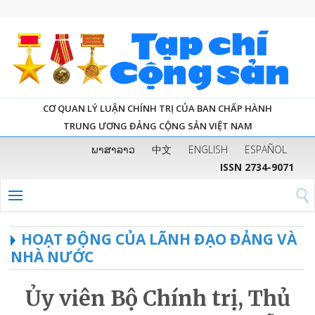
CƠ QUAN LÝ LUẬN CHÍNH TRỊ CỦA BAN CHẤP HÀNH
TRUNG ƯƠNG ĐẢNG CỘNG SẢN VIỆT NAM
ພາສາລາວ
中文
ENGLISH
ESPAÑOL
ISSN 2734-9071
HOẠT ĐỘNG CỦA LÃNH ĐẠO ĐẢNG VÀ
NHÀ NƯỚC
Ủy viên Bộ Chính trị, Thủ