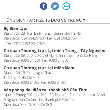
TỔNG BIÊN TẬP: PGS, TS
DƯƠNG TRUNG Ý
Bộ Biên tập:
Địa chỉ: Số 28, Trần Bình Trọng - thành phố Hà Nội
Điện thoại: 024 39429753 - Fax: 024 39429754
Email: bbttccs@tccs.org.vn
Cơ quan Thường trực tại miền Trung - Tây Nguyên:
Địa chỉ: Số 69, đường Xô Viết Nghệ Tĩnh, thành phố Đà Nẵng
Điện thoại: (080) 51 301; Fax: (080) 51 303
Cơ quan Thường trực tại miền Nam:
Địa chỉ: Số 19 Phạm Ngọc Thạch,
Thành phố Hồ Chí Minh
Điện thoại: (080) 84083; Fax: (080) 84081
Văn phòng đại diện tại thành phố Cần Thơ:
Địa chỉ: Phòng 302, Khu Hiệu Bộ, Học viện Chính trị Khu vực IV, số
6 Nguyễn Văn Cừ (nối dài), thành phố Cần Thơ
Điện thoại/Fax: (0292) 6250868