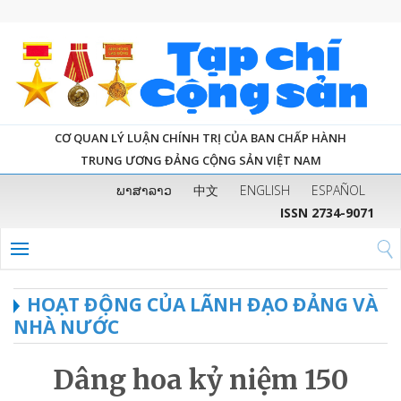
CƠ QUAN LÝ LUẬN CHÍNH TRỊ CỦA BAN CHẤP HÀNH
TRUNG ƯƠNG ĐẢNG CỘNG SẢN VIỆT NAM
ພາສາລາວ
中文
ENGLISH
ESPAÑOL
ISSN 2734-9071
HOẠT ĐỘNG CỦA LÃNH ĐẠO ĐẢNG VÀ
NHÀ NƯỚC
Dâng hoa kỷ niệm 150