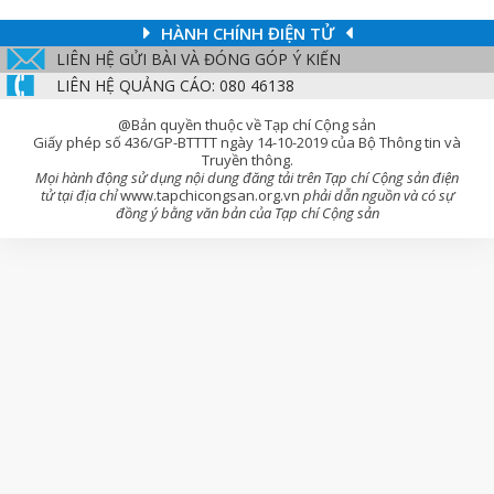
HÀNH CHÍNH ĐIỆN TỬ
LIÊN HỆ GỬI BÀI VÀ ĐÓNG GÓP Ý KIẾN
LIÊN HỆ QUẢNG CÁO: 080 46138
@Bản quyền thuộc về Tạp chí Cộng sản
Giấy phép số 436/GP-BTTTT ngày 14-10-2019 của Bộ Thông tin và
Truyền thông.
Mọi hành động sử dụng nội dung đăng tải trên Tạp chí Cộng sản điện
tử tại địa chỉ
www.tapchicongsan.org.vn
phải dẫn nguồn và có sự
đồng ý bằng văn bản của Tạp chí Cộng sản