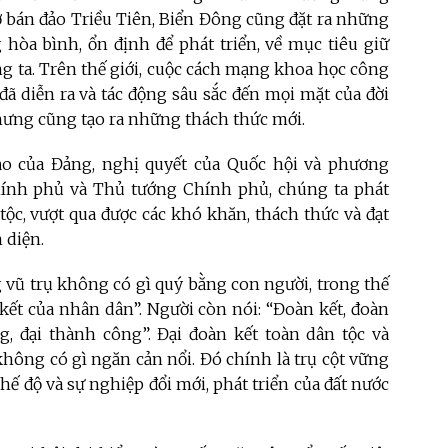
 ở bán đảo Triều Tiên, Biển Đông cũng đặt ra những
 hòa bình, ổn định để phát triển, về mục tiêu giữ
ng ta. Trên thế giới, cuộc cách mạng khoa học công
ã diễn ra và tác động sâu sắc đến mọi mặt của đời
 nhưng cũng tạo ra những thách thức mới.
ạo của Đảng, nghị quyết của Quốc hội và phương
Chính phủ và Thủ tướng Chính phủ, chúng ta phát
ộc, vượt qua được các khó khăn, thách thức và đạt
 diện.
 vũ trụ không có gì quý bằng con người, trong thế
ết của nhân dân”. Người còn nói: “Đoàn kết, đoàn
g, đại thành công”. Đại đoàn kết toàn dân tộc và
hông có gì ngăn cản nổi. Đó chính là trụ cột vững
hế độ và sự nghiệp đổi mới, phát triển của đất nước