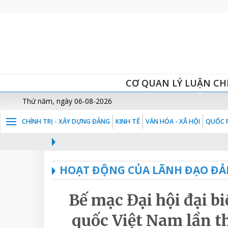
CƠ QUAN LÝ LUẬN CH
Thứ năm, ngày 06-08-2026
CHÍNH TRỊ - XÂY DỰNG ĐẢNG
KINH TẾ
VĂN HÓA - XÃ HỘI
QUỐC P
HOẠT ĐỘNG CỦA LÃNH ĐẠO ĐẢ
Bế mạc Đại hội đại b
quốc Việt Nam lần th