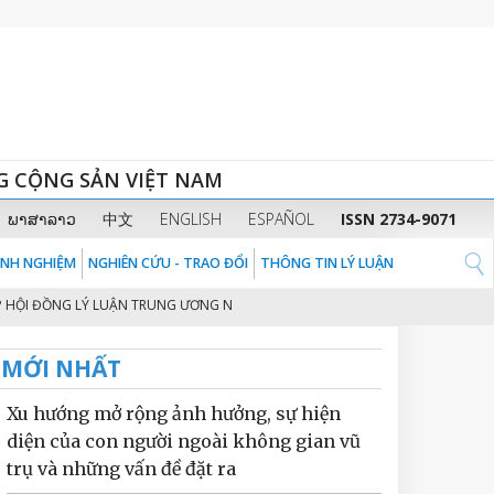
G CỘNG SẢN VIỆT NAM
ພາສາລາວ
中文
ENGLISH
ESPAÑOL
ISSN 2734-9071
KINH NGHIỆM
NGHIÊN CỨU - TRAO ĐỔI
THÔNG TIN LÝ LUẬN
ĐỒNG LÝ LUẬN TRUNG ƯƠNG NHIỆM KỲ 2026 - 2031
THỦ TƯỚNG CHÍNH P
2
MỚI NHẤT
Xu hướng mở rộng ảnh hưởng, sự hiện
diện của con người ngoài không gian vũ
trụ và những vấn đề đặt ra