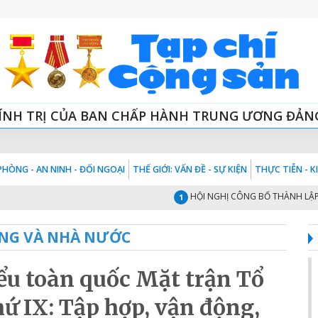
ÍNH TRỊ CỦA BAN CHẤP HÀNH TRUNG ƯƠNG ĐẢN
HÒNG - AN NINH - ĐỐI NGOẠI
THẾ GIỚI: VẤN ĐỀ - SỰ KIỆN
THỰC TIỄN - 
HỘI NGHỊ CÔNG BỐ THÀNH LẬP HỘI 
1
NG VÀ NHÀ NƯỚC
iểu toàn quốc Mặt trận Tổ
ứ IX: Tập hợp, vận động,