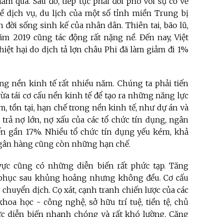
ăm qua. Sau đó, tiếp tục phải đối phó với sự cố về
ề dịch vụ, du lịch của một số tỉnh miền Trung bị
n đời sống sinh kế của nhân dân. Thiên tai, bão lũ,
năm 2019 cũng tác động rất nặng nề. Đến nay, Việt
iệt hại do dịch tả lợn châu Phi đã làm giảm đi 1%
ng nền kinh tế rất nhiều năm. Chúng ta phải tiến
a tái cơ cấu nền kinh tế để tạo ra những năng lực
, tồn tại, hạn chế trong nền kinh tế, như dự án và
 trả nợ lớn, nợ xấu của các tổ chức tín dụng, ngân
ến gần 17%. Nhiều tổ chức tín dụng yếu kém, khả
ngân hàng cũng còn những hạn chế.
vực cũng có những diễn biến rất phức tạp. Tăng
i phục sau khủng hoảng nhưng không đều. Cơ cấu
huyển dịch. Cọ xát, cạnh tranh chiến lược của các
khoa học - công nghệ, sở hữu trí tuệ, tiền tệ, chủ
ực diễn biến nhanh chóng và rất khó lường. Căng