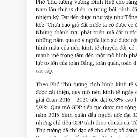
Phó Thủ tướng Vương Đình Huệ cho rằng, 
Nam lần thứ IX diễn ra trong bối cảnh đấ
nhiệm kỳ. Đạt đến được như vậy, như Tổn
kết: “Chưa bao giờ đất nước ta có được cơ
Những thành tựu phát triển mà đất nước 
những năm qua có ý nghĩa lịch sử, được c
hình mẫu của nền kinh tế chuyển đổi, có
mạnh mẽ trọng tâm đến một mô hình phát 
lực to lớn của toàn Đảng, toàn quân, toàn d
các cấp.
Theo Phó Thủ tướng, tình hình kinh tế v
được cải thiện, quy mô nền kinh tế ngày
giai đoạn 2016 - 2020 ước đạt 6,78%, cao 
5,91%. Quy mô GDP tiếp tục được mở rộng,
năm 2015, bình quân đầu người ước đạt 3.
những chỉ tiêu GDP tính theo chuẩn cũ. Tới 
Thủ tướng đã chỉ đạo sẽ cho công bố đánh