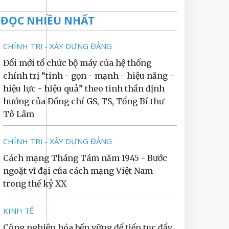
ĐỌC NHIỀU NHẤT
CHÍNH TRỊ - XÂY DỰNG ĐẢNG
Đổi mới tổ chức bộ máy của hệ thống
chính trị “tinh - gọn - mạnh - hiệu năng -
hiệu lực - hiệu quả” theo tinh thần định
hướng của Đồng chí GS, TS, Tổng Bí thư
Tô Lâm
CHÍNH TRỊ - XÂY DỰNG ĐẢNG
Cách mạng Tháng Tám năm 1945 - Bước
ngoặt vĩ đại của cách mạng Việt Nam
trong thế kỷ XX
KINH TẾ
Công nghiệp hóa bền vững để tiếp tục đẩy