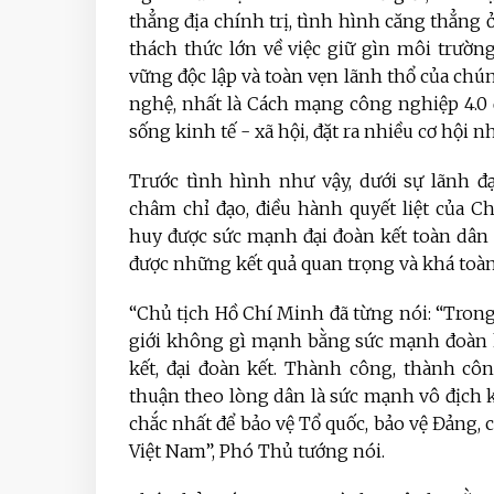
thẳng địa chính trị, tình hình căng thẳng
thách thức lớn về việc giữ gìn môi trường
vững độc lập và toàn vẹn lãnh thổ của chú
nghệ, nhất là Cách mạng công nghiệp 4.0 đ
sống kinh tế - xã hội, đặt ra nhiều cơ hội
Trước tình hình như vậy, dưới sự lãnh đ
châm chỉ đạo, điều hành quyết liệt của 
huy được sức mạnh đại đoàn kết toàn dân t
được những kết quả quan trọng và khá toàn
“Chủ tịch Hồ Chí Minh đã từng nói: “Trong
giới không gì mạnh bằng sức mạnh đoàn k
kết, đại đoàn kết. Thành công, thành côn
thuận theo lòng dân là sức mạnh vô địch k
chắc nhất để bảo vệ Tổ quốc, bảo vệ Đảng, c
Việt Nam”, Phó Thủ tướng nói.