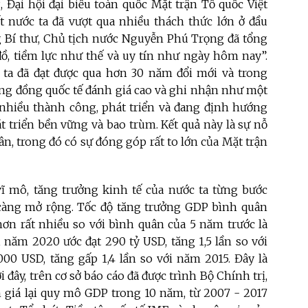
Đại hội đại biểu toàn quốc Mặt trận Tổ quốc Việt
t nước ta đã vượt qua nhiều thách thức lớn ở đầu
g Bí thư, Chủ tịch nước Nguyễn Phú Trọng đã tổng
 đồ, tiềm lực như thế và uy tín như ngày hôm nay”.
ta đã đạt được qua hơn 30 năm đổi mới và trong
ộng đồng quốc tế đánh giá cao và ghi nhận như một
 nhiều thành công, phát triển và đang định hướng
triển bền vững và bao trùm. Kết quả này là sự nỗ
ân, trong đó có sự đóng góp rất to lớn của Mặt trận
ĩ mô, tăng trưởng kinh tế của nước ta từng bước
 càng mở rộng. Tốc độ tăng trưởng GDP bình quân
hơn rất nhiều so với bình quân của 5 năm trước là
 năm 2020 ước đạt 290 tỷ USD, tăng 1,5 lần so với
000 USD, tăng gấp 1,4 lần so với năm 2015. Đây là
đây, trên cơ sở báo cáo đã được trình Bộ Chính trị,
 giá lại quy mô GDP trong 10 năm, từ 2007 - 2017