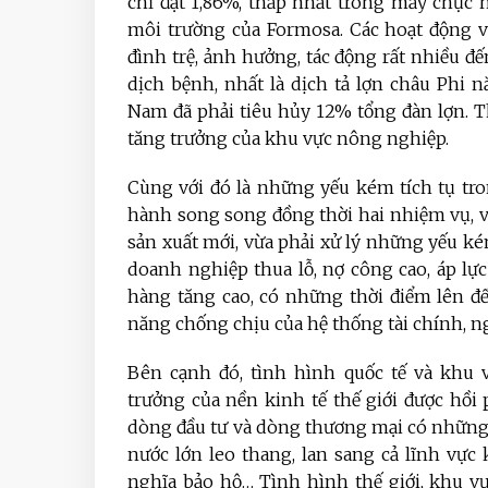
chỉ đạt 1,86%, thấp nhất trong mấy chục n
môi trường của Formosa. Các hoạt động v
đình trệ, ảnh hưởng, tác động rất nhiều đế
dịch bệnh, nhất là dịch tả lợn châu Phi 
Nam đã phải tiêu hủy 12% tổng đàn lợn. Th
tăng trưởng của khu vực nông nghiệp.
Cùng với đó là những yếu kém tích tụ tro
hành song song đồng thời hai nhiệm vụ, vừ
sản xuất mới, vừa phải xử lý những yếu kém
doanh nghiệp thua lỗ, nợ công cao, áp lực
hàng tăng cao, có những thời điểm lên đ
năng chống chịu của hệ thống tài chính, 
Bên cạnh đó, tình hình quốc tế và khu 
trưởng của nền kinh tế thế giới được hồ
dòng đầu tư và dòng thương mại có những c
nước lớn leo thang, lan sang cả lĩnh vực 
nghĩa bảo hộ… Tình hình thế giới, khu v