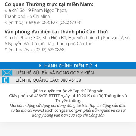
Cơ quan Thường trực tại miền Nam:
Địa chỉ: Số 19 Phạm Ngọc Thạch,
Thành phố Hồ Chí Minh
Điện thoại: (080) 84083; Fax: (080) 84081
Văn phòng đại diện tại thành phố Cần Thơ:
Địa chỉ: Phòng 302, Khu Hiệu Bộ, Học viện Chính trị Khu vực IV, số
6 Nguyễn Văn Cừ (nối dài), thành phố Cần Thơ
Điện thoại/Fax: (0292) 6250868
HÀNH CHÍNH ĐIỆN TỬ
LIÊN HỆ GỬI BÀI VÀ ĐÓNG GÓP Ý KIẾN
LIÊN HỆ QUẢNG CÁO: 080 46138
@Bản quyền thuộc về Tạp chí Cộng sản
Giấy phép số 436/GP-BTTTT ngày 14-10-2019 của Bộ Thông tin và
Truyền thông.
Mọi hành động sử dụng nội dung đăng tải trên Tạp chí Cộng sản điện
tử tại địa chỉ
www.tapchicongsan.org.vn
phải dẫn nguồn và có sự
đồng ý bằng văn bản của Tạp chí Cộng sản