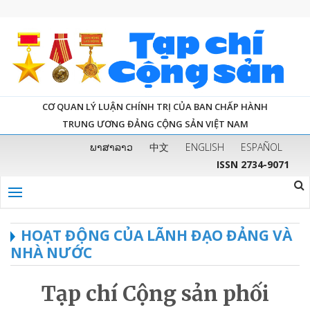
CƠ QUAN LÝ LUẬN CHÍNH TRỊ CỦA BAN CHẤP HÀNH
TRUNG ƯƠNG ĐẢNG CỘNG SẢN VIỆT NAM
ພາສາລາວ
中文
ENGLISH
ESPAÑOL
ISSN 2734-9071
HOẠT ĐỘNG CỦA LÃNH ĐẠO ĐẢNG VÀ
NHÀ NƯỚC
Tạp chí Cộng sản phối