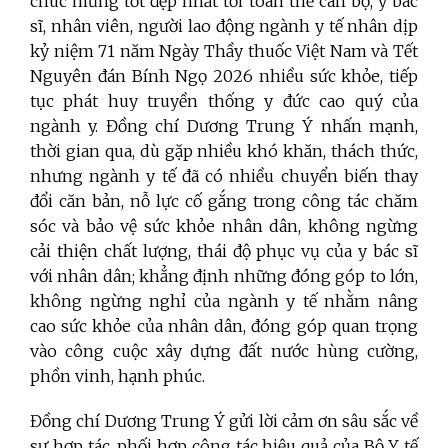
chúc mừng tốt đẹp nhất tới toàn thể cán bộ, y bác
sĩ, nhân viên, người lao động ngành y tế nhân dịp
kỷ niệm 71 năm Ngày Thầy thuốc Việt Nam và Tết
Nguyên đán Bính Ngọ 2026 nhiều sức khỏe, tiếp
tục phát huy truyền thống y đức cao quý của
ngành y. Đồng chí Dương Trung Ý nhấn mạnh,
thời gian qua, dù gặp nhiều khó khăn, thách thức,
nhưng ngành y tế đã có nhiều chuyển biến thay
đổi căn bản, nỗ lực cố gắng trong công tác chăm
sóc và bảo vệ sức khỏe nhân dân, không ngừng
cải thiện chất lượng, thái độ phục vụ của y bác sĩ
với nhân dân; khẳng định những đóng góp to lớn,
không ngừng nghỉ của ngành y tế nhằm nâng
cao sức khỏe của nhân dân, đóng góp quan trọng
vào công cuộc xây dựng đất nước hùng cường,
phồn vinh, hạnh phúc.
Đồng chí Dương Trung Ý gửi lời cảm ơn sâu sắc về
sự hợp tác, phối hợp công tác hiệu quả của Bộ Y tế