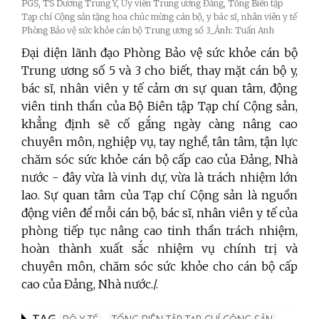
PGS, TS Dương Trung Ý, Ủy viên Trung ương Đảng, Tổng Biên tập
Tạp chí Cộng sản tặng hoa chúc mừng cán bộ, y bác sĩ, nhân viên y tế
Phòng Bảo vệ sức khỏe cán bộ Trung ương số 3_Ảnh: Tuấn Anh
Đại diện lãnh đạo Phòng Bảo vệ sức khỏe cán bộ
Trung ương số 5 và 3 cho biết, thay mặt cán bộ y,
bác sĩ, nhân viên y tế cảm ơn sự quan tâm, động
viên tinh thần của Bộ Biên tập Tạp chí Cộng sản,
khẳng định sẽ cố gắng ngày càng nâng cao
chuyên môn, nghiệp vụ, tay nghề, tân tâm, tận lực
chăm sóc sức khỏe cán bộ cấp cao của Đảng, Nhà
nước - đây vừa là vinh dự, vừa là trách nhiệm lớn
lao. Sự quan tâm của Tạp chí Cộng sản là nguồn
động viên để mỗi cán bộ, bác sĩ, nhân viên y tế của
phòng tiếp tục nâng cao tinh thần trách nhiệm,
hoàn thành xuất sắc nhiệm vụ chính trị và
chuyên môn, chăm sóc sức khỏe cho cán bộ cấp
cao của Đảng, Nhà nước./.
TAG