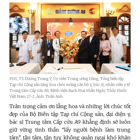
PGS, TS Dương Trung Ý, Ủy viên Trung ương Đảng, Tổng biên tập
Tạp chí Cộng sản tặng hoa chúc mừng cán bộ y, bác sĩ, nhân viên y tế
Trung tâm Cấp cứu A9, Bệnh viện Bạch Mai nhân Ngày Thầy thuốc
Việt Nam 27-2_Ảnh: Tuấn Anh
Trân trọng cảm ơn lẵng hoa và những lời chúc tốt
đẹp của Bộ Biên tập Tạp chí Cộng sản, đại diện y,
bác sĩ Trung tâm Cấp cứu A9 khẳng định sẽ luôn
giữ vững tinh thần “lấy người bệnh làm trung
tâm”, tận tâm, tận tụy, không quản ngại khó khăn