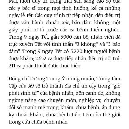
Mai, luôn duy trì trạng thái sẵn sàng cao độ của
các y bác sĩ trong mọi tình huống, kể cả những
ngày lễ, tết. Các quy trình từ tiếp nhận đến điều trị
được vận hành chuẩn xác, bảo đảm không một
giây phút lơ là trước các ca bệnh hiểm nghèo.
Trong 9 ngày Tết, gần 5.000 cán bộ, nhân viên đã
trực xuyên Tết với tinh thần “3 không” và “3 bảo
đảm”. Trong 9 ngày Tết có 5.220 lượt người bệnh
được khám; 2.652 ca được tiếp nhận điều trị nội trú;
211 ca phẫu thuật được thực hiện.
Đồng chí Dương Trung Ý mong muốn, Trung tâm
Cấp cứu A9 sẽ trở thành địa chỉ tin cậy trong “giờ
phút sinh tử” của bệnh nhân, bên cạnh đó, không
ngừng nâng cao chuyên môn, nghiệp vụ, chuyển
đổi số mạnh mẽ trong khám, chữa bệnh, áp dụng
kỹ thuật khám, chữa bệnh tiên tiến của thế giới
trong cứu chữa bệnh nhân.