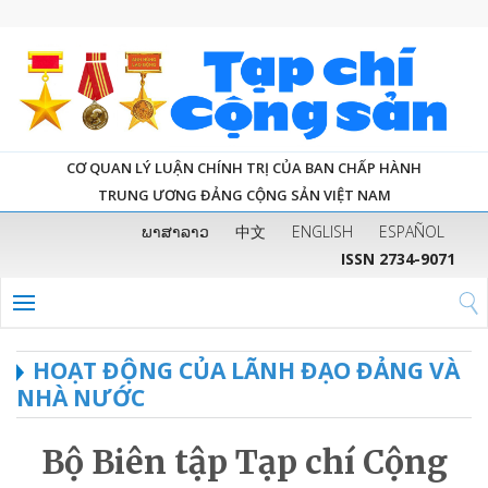
CƠ QUAN LÝ LUẬN CHÍNH TRỊ CỦA BAN CHẤP HÀNH
TRUNG ƯƠNG ĐẢNG CỘNG SẢN VIỆT NAM
ພາສາລາວ
中文
ENGLISH
ESPAÑOL
ISSN 2734-9071
HOẠT ĐỘNG CỦA LÃNH ĐẠO ĐẢNG VÀ
NHÀ NƯỚC
Bộ Biên tập Tạp chí Cộng