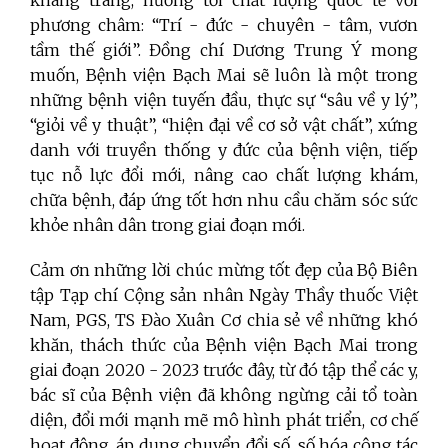
khang trang, hướng tới chất lượng quốc tế với
phương châm: “Trí - đức - chuyên - tâm, vươn
tầm thế giới”. Đồng chí Dương Trung Ý mong
muốn, Bệnh viện Bạch Mai sẽ luôn là một trong
những bệnh viện tuyến đầu, thực sự “sâu về y lý”,
“giỏi về y thuật”, “hiện đại về cơ sở vật chất”, xứng
danh với truyền thống y đức của bệnh viện, tiếp
tục nỗ lực đổi mới, nâng cao chất lượng khám,
chữa bệnh, đáp ứng tốt hơn nhu cầu chăm sóc sức
khỏe nhân dân trong giai đoạn mới.
Cảm ơn những lời chúc mừng tốt đẹp của Bộ Biên
tập Tạp chí Cộng sản nhân Ngày Thầy thuốc Việt
Nam, PGS, TS Đào Xuân Cơ chia sẻ về những khó
khăn, thách thức của Bệnh viện Bạch Mai trong
giai đoạn 2020 - 2023 trước đây, từ đó tập thể các y,
bác sĩ của Bệnh viện đã không ngừng cải tổ toàn
diện, đổi mới mạnh mẽ mô hình phát triển, cơ chế
hoạt động, áp dụng chuyển đổi số, số hóa công tác