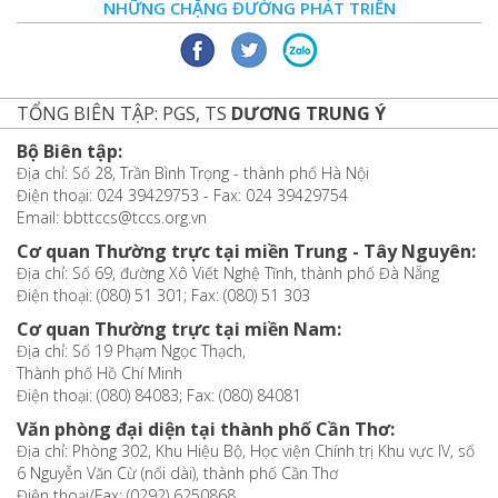
NHỮNG CHẶNG ĐƯỜNG PHÁT TRIỂN
TỔNG BIÊN TẬP: PGS, TS
DƯƠNG TRUNG Ý
Bộ Biên tập:
Địa chỉ: Số 28, Trần Bình Trọng - thành phố Hà Nội
Điện thoại: 024 39429753 - Fax: 024 39429754
Email: bbttccs@tccs.org.vn
Cơ quan Thường trực tại miền Trung - Tây Nguyên:
Địa chỉ: Số 69, đường Xô Viết Nghệ Tĩnh, thành phố Đà Nẵng
Điện thoại: (080) 51 301; Fax: (080) 51 303
Cơ quan Thường trực tại miền Nam:
Địa chỉ: Số 19 Phạm Ngọc Thạch,
Thành phố Hồ Chí Minh
Điện thoại: (080) 84083; Fax: (080) 84081
Văn phòng đại diện tại thành phố Cần Thơ:
Địa chỉ: Phòng 302, Khu Hiệu Bộ, Học viện Chính trị Khu vực IV, số
6 Nguyễn Văn Cừ (nối dài), thành phố Cần Thơ
Điện thoại/Fax: (0292) 6250868