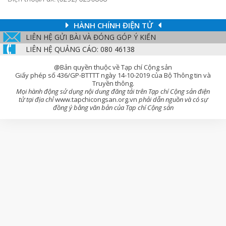
HÀNH CHÍNH ĐIỆN TỬ
LIÊN HỆ GỬI BÀI VÀ ĐÓNG GÓP Ý KIẾN
LIÊN HỆ QUẢNG CÁO: 080 46138
@Bản quyền thuộc về Tạp chí Cộng sản
Giấy phép số 436/GP-BTTTT ngày 14-10-2019 của Bộ Thông tin và
Truyền thông.
Mọi hành động sử dụng nội dung đăng tải trên Tạp chí Cộng sản điện
tử tại địa chỉ
www.tapchicongsan.org.vn
phải dẫn nguồn và có sự
đồng ý bằng văn bản của Tạp chí Cộng sản