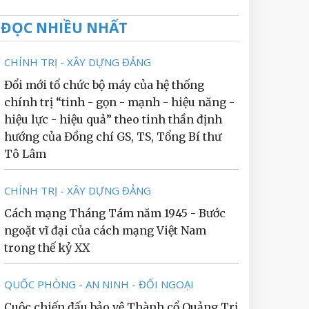
ĐỌC NHIỀU NHẤT
CHÍNH TRỊ - XÂY DỰNG ĐẢNG
Đổi mới tổ chức bộ máy của hệ thống
chính trị “tinh - gọn - mạnh - hiệu năng -
hiệu lực - hiệu quả” theo tinh thần định
hướng của Đồng chí GS, TS, Tổng Bí thư
Tô Lâm
CHÍNH TRỊ - XÂY DỰNG ĐẢNG
Cách mạng Tháng Tám năm 1945 - Bước
ngoặt vĩ đại của cách mạng Việt Nam
trong thế kỷ XX
QUỐC PHÒNG - AN NINH - ĐỐI NGOẠI
Cuộc chiến đấu bảo vệ Thành cổ Quảng Trị