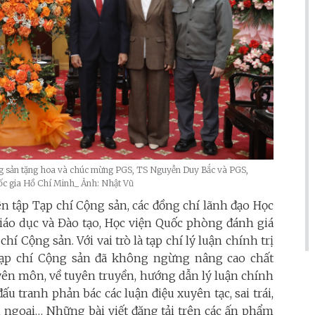
g sản tặng hoa và chúc mừng PGS, TS Nguyễn Duy Bắc và PGS,
c gia Hồ Chí Minh_ Ảnh: Nhật Vũ
n tập Tạp chí Cộng sản, các đồng chí lãnh đạo Học
Giáo dục và Đào tạo, Học viện Quốc phòng đánh giá
hí Cộng sản. Với vai trò là tạp chí lý luận chính trị
ạp chí Cộng sản đã không ngừng nâng cao chất
yên môn, về tuyên truyền, hướng dẫn lý luận chính
đấu tranh phản bác các luận điệu xuyên tạc, sai trái,
ối ngoại… Những bài viết đăng tải trên các ấn phẩm