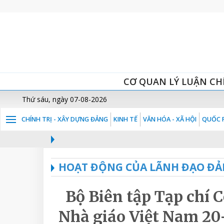
CƠ QUAN LÝ LUẬN CH
Thứ sáu, ngày 07-08-2026
CHÍNH TRỊ - XÂY DỰNG ĐẢNG
KINH TẾ
VĂN HÓA - XÃ HỘI
QUỐC P
HOẠT ĐỘNG CỦA LÃNH ĐẠO ĐẢ
Bộ Biên tập Tạp chí
Nhà giáo Việt Nam 20-1