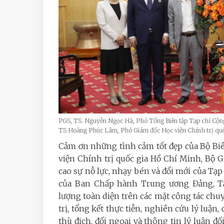
PGS, TS. Nguyễn Ngọc Hà, Phó Tổng Biên tập Tạp chí Cộn
TS Hoàng Phúc Lâm, Phó Giám đốc Học viện Chính trị quố
Cảm ơn những tình cảm tốt đẹp của Bộ Biê
viện Chính trị quốc gia Hồ Chí Minh, Bộ 
cao sự nỗ lực, nhạy bén và đổi mới của Tạp c
của Ban Chấp hành Trung ương Đảng, T
lượng toàn diện trên các mặt công tác chu
trị, tổng kết thực tiễn, nghiên cứu lý luận, 
thù địch, đối ngoại và thông tin lý luận đ