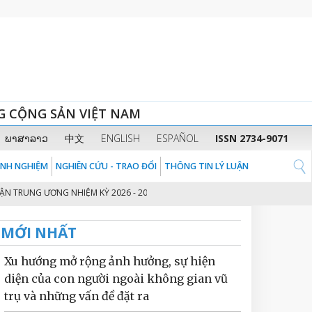
G CỘNG SẢN VIỆT NAM
ພາສາລາວ
中文
ENGLISH
ESPAÑOL
ISSN 2734-9071
KINH NGHIỆM
NGHIÊN CỨU - TRAO ĐỔI
THÔNG TIN LÝ LUẬN
 ƯƠNG NHIỆM KỲ 2026 - 2031
THỦ TƯỚNG CHÍNH PHỦ PHẠM MINH CHÍNH:
2
MỚI NHẤT
Xu hướng mở rộng ảnh hưởng, sự hiện
diện của con người ngoài không gian vũ
trụ và những vấn đề đặt ra