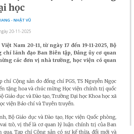
ại học
IANG - NHẬT VŨ
 ngày 20-11-2025
ệt Nam 20-11, từ ngày 17 đến 19-11-2025, Bộ
g chí lãnh đạo Ban Biên tập, Đảng ủy cơ quan
ừng các đơn vị nhà trường, học viện có quan
Tạp chí Cộng sản do đồng chí PGS, TS Nguyễn Ngọc
ến tặng hoa và chúc mừng Học viện chính trị quốc
ộ Giáo dục và Đào tạo, Trường Đại học Khoa học xã
Học viện Báo chí và Tuyên truyền.
inh, Bộ Giáo dục và Đào tạo, Học viện Quốc phòng,
i trò, vị thế là cơ quan lý luận chính trị của Ban
ua, Tạp chí Cộng sản có sự kế thừa, đổi mới và