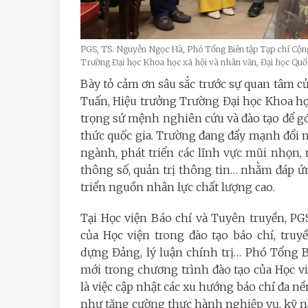
PGS, TS. Nguyễn Ngọc Hà, Phó Tổng Biên tập Tạp chí Cộn
Trường Đại học Khoa học xã hội và nhân văn, Đại học Quố
Bày tỏ cảm ơn sâu sắc trước sự quan tâm c
Tuấn, Hiệu trưởng Trường Đại học Khoa họ
trọng sứ mệnh nghiên cứu và đào tạo để gó
thức quốc gia. Trường đang đẩy mạnh đổi m
ngành, phát triển các lĩnh vực mũi nhọn, n
thông số, quản trị thông tin… nhằm đáp ứn
triển nguồn nhân lực chất lượng cao.
Tại Học viện Báo chí và Tuyên truyền, PG
của Học viện trong đào tạo báo chí, tru
dựng Đảng, lý luận chính trị… Phó Tổng 
mới trong chương trình đào tạo của Học vi
là việc cập nhật các xu hướng báo chí đa nề
như tăng cường thực hành nghiệp vụ, kỹ nă