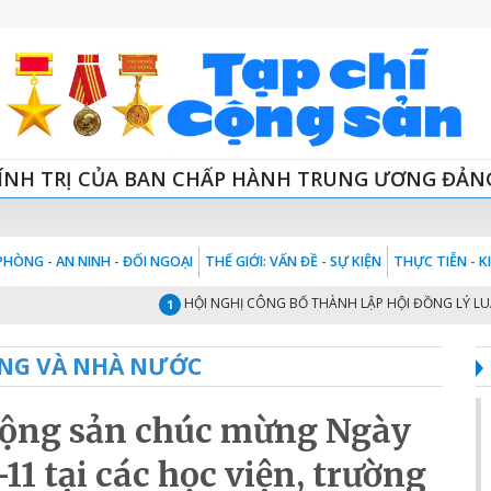
ÍNH TRỊ CỦA BAN CHẤP HÀNH TRUNG ƯƠNG ĐẢN
HÒNG - AN NINH - ĐỐI NGOẠI
THẾ GIỚI: VẤN ĐỀ - SỰ KIỆN
THỰC TIỄN - 
HỘI NGHỊ CÔNG BỐ THÀNH LẬP HỘI ĐỒNG LÝ LUẬN TRUNG
1
NG VÀ NHÀ NƯỚC
 Cộng sản chúc mừng Ngày
1 tại các học viện, trường