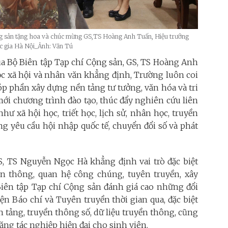
g sản tặng hoa và chúc mừng GS,TS Hoàng Anh Tuấn, Hiệu trưởng
c gia Hà Nội_Ảnh: Văn Tú
ủa Bộ Biên tập Tạp chí Cộng sản, GS, TS Hoàng Anh
c xã hội và nhân văn khẳng định, Trường luôn coi
p phần xây dựng nền tảng tư tưởng, văn hóa và tri
ới chương trình đào tạo, thúc đẩy nghiên cứu liên
hư xã hội học, triết học, lịch sử, nhân học, truyền
g yêu cầu hội nhập quốc tế, chuyển đổi số và phát
S, TS Nguyễn Ngọc Hà khẳng định vai trò đặc biệt
yền thông, quan hệ công chúng, tuyên truyền, xây
Biên tập Tạp chí Cộng sản đánh giá cao những đổi
ện Báo chí và Tuyên truyền thời gian qua, đặc biệt
n tảng, truyền thông số, dữ liệu truyền thông, cũng
ng tác nghiệp hiện đại cho sinh viên.