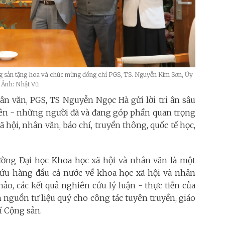
g sản tặng hoa và chúc mừng đồng chí PGS, TS. Nguyễn Kim Sơn, Ủy
_ Ảnh: Nhật Vũ
ân văn, PGS, TS Nguyễn Ngọc Hà gửi lời tri ân sâu
viên - những người đã và đang góp phần quan trọng
 hội, nhân văn, báo chí, truyền thông, quốc tế học,
ng Đại học Khoa học xã hội và nhân văn là một
ứu hàng đầu cả nước về khoa học xã hội và nhân
ảo, các kết quả nghiên cứu lý luận - thực tiễn của
 nguồn tư liệu quý cho công tác tuyên truyền, giáo
hí Cộng sản.