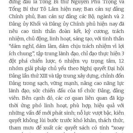
đứng đầu là Tổng Bí thư Nguyễn Phú Trọng và
Tổng Bí thư Tô Lâm hiện nay; Ban cán sự đảng
Chính phủ, Ban cán sự đảng các Bộ, ngành và 2
Đảng ủy Khối và Đảng ủy Chính phủ hiện nay đã
nêu cao tinh thần đoàn kết, kỷ cương, trách
nhiệm, chủ động, linh hoạt, sáng tạo, với tinh thần
“dám nghĩ, dám làm, dám chịu trách nhiệm vì lợi
ích chung”, tập trung lãnh đạo, chỉ đạo thực hiện 3
đột phá chiến lược, 6 nhiệm vụ trọng tâm, 12
nhóm giải pháp chủ yếu theo Nghị quyết Đại hội
Đảng lần thứ XIII và tập trung xây dựng, chỉnh đốn
Đảng trong sạch, vững mạnh, nâng cao năng lực
lãnh đạo, sức chiến đấu của tổ chức Đảng, đảng
viên. Bên cạnh đó, các cơ quan liên quan đã kịp
thời ứng phó linh hoạt, phù hợp, hiệu quả với
những vấn đề mới phát sinh; nỗ lực vượt bậc, kiên
quyết không lùi bước trước khó khăn, thách thức,
tham mưu đề xuất các quyết sách có tính “xoay