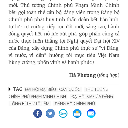
mới.
Thủ tướng Chính phủ Phạm Minh Chính
kêu gọi toàn thể cán bộ, đảng viên trong Đảng bộ
Chính phủ phát huy tinh thần đoàn kết, bản lĩnh,
tự lực, tự cường; tiếp tục đổi mới, sáng tạo, hành
động quyết liệt, nỗ lực bứt phá, góp phần cùng cả
nước thực hiện thắng lợi Nghị quyết Đại hội XIV
của Đảng, xây dựng Chính phủ thực sự “vì Đảng,
vì nước, vì dân”, hướng tới mục tiêu Việt Nam
hùng cường, phồn vinh và hạnh phúc./.
Hà Phương
(
tổng hợp
)
TAG
ĐẠI HỘI ĐẠI BIỂU TOÀN QUỐC
THỦ TƯỚNG
CHÍNH PHỦ PHẠM MINH CHÍNH
ĐẠI HỘI XIV CỦA ĐẢNG
TỔNG BÍ THƯ TÔ LÂM
ĐẢNG BỘ CHÍNH PHỦ