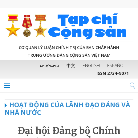
CƠ QUAN LÝ LUẬN CHÍNH TRỊ CỦA BAN CHẤP HÀNH
TRUNG ƯƠNG ĐẢNG CỘNG SẢN VIỆT NAM
ພາສາລາວ
中文
ENGLISH
ESPAÑOL
ISSN 2734-9071
HOẠT ĐỘNG CỦA LÃNH ĐẠO ĐẢNG VÀ
NHÀ NƯỚC
Đại hội Đảng bộ Chính