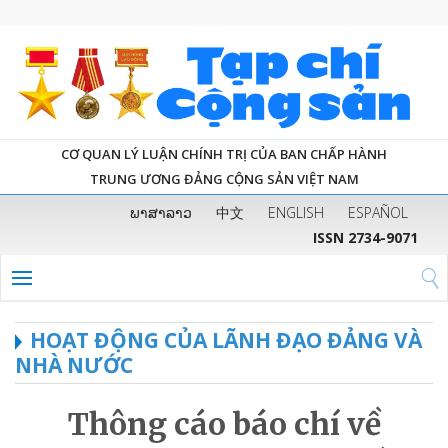
CƠ QUAN LÝ LUẬN CHÍNH TRỊ CỦA BAN CHẤP HÀNH
TRUNG ƯƠNG ĐẢNG CỘNG SẢN VIỆT NAM
ພາສາລາວ
中文
ENGLISH
ESPAÑOL
ISSN 2734-9071
HOẠT ĐỘNG CỦA LÃNH ĐẠO ĐẢNG VÀ
NHÀ NƯỚC
Thông cáo báo chí về