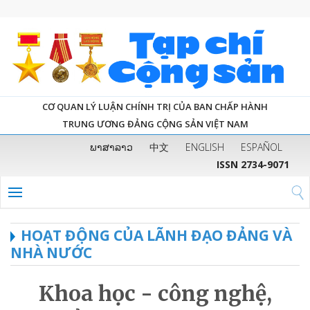
CƠ QUAN LÝ LUẬN CHÍNH TRỊ CỦA BAN CHẤP HÀNH
TRUNG ƯƠNG ĐẢNG CỘNG SẢN VIỆT NAM
ພາສາລາວ
中文
ENGLISH
ESPAÑOL
ISSN 2734-9071
HOẠT ĐỘNG CỦA LÃNH ĐẠO ĐẢNG VÀ
NHÀ NƯỚC
Khoa học - công nghệ,