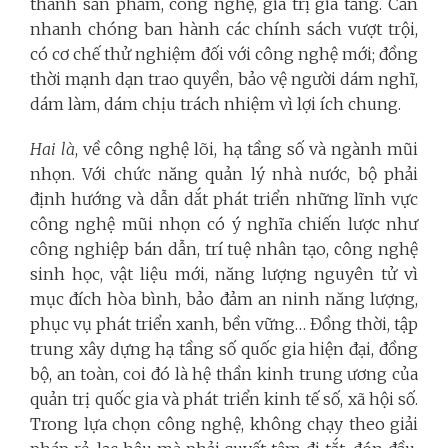
thành sản phẩm, công nghệ, giá trị gia tăng. Cần
nhanh chóng ban hành các chính sách vượt trội,
có cơ chế thử nghiệm đối với công nghệ mới; đồng
thời mạnh dạn trao quyền, bảo vệ người dám nghĩ,
dám làm, dám chịu trách nhiệm vì lợi ích chung.
Hai là
, về công nghệ lõi, hạ tầng số và ngành mũi
nhọn. Với chức năng quản lý nhà nước, bộ phải
định hướng và dẫn dắt phát triển những lĩnh vực
công nghệ mũi nhọn có ý nghĩa chiến lược như
công nghiệp bán dẫn, trí tuệ nhân tạo, công nghệ
sinh học, vật liệu mới, năng lượng nguyên tử vì
mục đích hòa bình, bảo đảm an ninh năng lượng,
phục vụ phát triển xanh, bền vững… Đồng thời, tập
trung xây dựng hạ tầng số quốc gia hiện đại, đồng
bộ, an toàn, coi đó là hệ thần kinh trung ương của
quản trị quốc gia và phát triển kinh tế số, xã hội số.
Trong lựa chọn công nghệ, không chạy theo giải