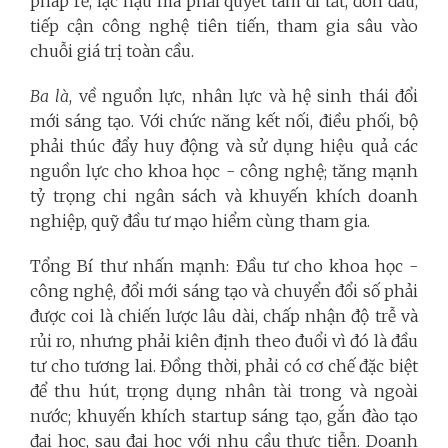
pháp rẻ, lạc hậu mà phải quyết tâm đi tắt, đón đầu,
tiếp cận công nghệ tiên tiến, tham gia sâu vào
chuỗi giá trị toàn cầu.
Ba là
, về nguồn lực, nhân lực và hệ sinh thái đổi
mới sáng tạo. Với chức năng kết nối, điều phối, bộ
phải thúc đẩy huy động và sử dụng hiệu quả các
nguồn lực cho khoa học - công nghệ; tăng mạnh
tỷ trọng chi ngân sách và khuyến khích doanh
nghiệp, quỹ đầu tư mạo hiểm cùng tham gia.
Tổng Bí thư nhấn mạnh: Đầu tư cho khoa học -
công nghệ, đổi mới sáng tạo và chuyển đổi số phải
được coi là chiến lược lâu dài, chấp nhận độ trễ và
rủi ro, nhưng phải kiên định theo đuổi vì đó là đầu
tư cho tương lai. Đồng thời, phải có cơ chế đặc biệt
để thu hút, trọng dụng nhân tài trong và ngoài
nước; khuyến khích startup sáng tạo, gắn đào tạo
đại học, sau đại học với nhu cầu thực tiễn. Doanh