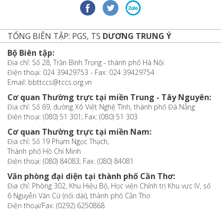
TỔNG BIÊN TẬP: PGS, TS
DƯƠNG TRUNG Ý
Bộ Biên tập:
Địa chỉ: Số 28, Trần Bình Trọng - thành phố Hà Nội
Điện thoại: 024 39429753 - Fax: 024 39429754
Email: bbttccs@tccs.org.vn
Cơ quan Thường trực tại miền Trung - Tây Nguyên:
Địa chỉ: Số 69, đường Xô Viết Nghệ Tĩnh, thành phố Đà Nẵng
Điện thoại: (080) 51 301; Fax: (080) 51 303
Cơ quan Thường trực tại miền Nam:
Địa chỉ: Số 19 Phạm Ngọc Thạch,
Thành phố Hồ Chí Minh
Điện thoại: (080) 84083; Fax: (080) 84081
Văn phòng đại diện tại thành phố Cần Thơ:
Địa chỉ: Phòng 302, Khu Hiệu Bộ, Học viện Chính trị Khu vực IV, số
6 Nguyễn Văn Cừ (nối dài), thành phố Cần Thơ
Điện thoại/Fax: (0292) 6250868