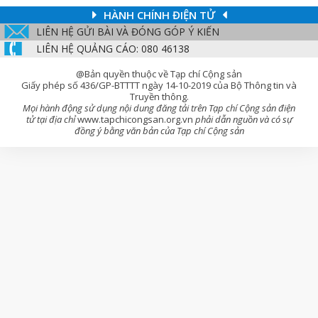
HÀNH CHÍNH ĐIỆN TỬ
LIÊN HỆ GỬI BÀI VÀ ĐÓNG GÓP Ý KIẾN
LIÊN HỆ QUẢNG CÁO: 080 46138
@Bản quyền thuộc về Tạp chí Cộng sản
Giấy phép số 436/GP-BTTTT ngày 14-10-2019 của Bộ Thông tin và
Truyền thông.
Mọi hành động sử dụng nội dung đăng tải trên Tạp chí Cộng sản điện
tử tại địa chỉ
www.tapchicongsan.org.vn
phải dẫn nguồn và có sự
đồng ý bằng văn bản của Tạp chí Cộng sản