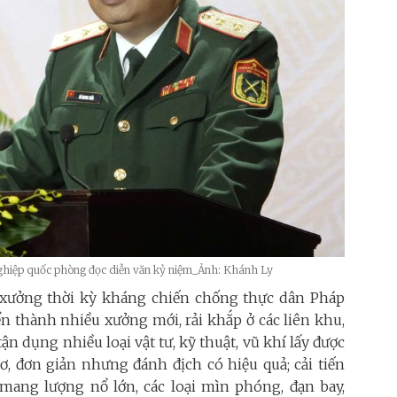
iệp quốc phòng đọc diễn văn kỷ niệm_Ảnh: Khánh Ly
 xưởng thời kỳ kháng chiến chống thực dân Pháp
ển thành nhiều xưởng mới, rải khắp ở các liên khu,
n dụng nhiều loại vật tư, kỹ thuật, vũ khí lấy được
ơ, đơn giản nhưng đánh địch có hiệu quả; cải tiến
mang lượng nổ lớn, các loại mìn phóng, đạn bay,