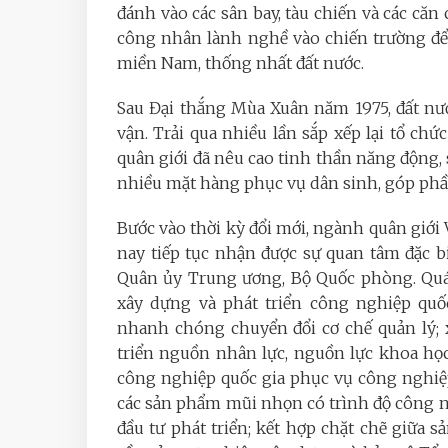
đánh vào các sân bay, tàu chiến và các căn 
công nhân lành nghề vào chiến trường để
miền Nam, thống nhất đất nước.
Sau Đại thắng Mùa Xuân năm 1975, đất nư
vận. Trải qua nhiều lần sắp xếp lại tổ ch
quân giới đã nêu cao tinh thần năng động, s
nhiều mặt hàng phục vụ dân sinh, góp phần
Bước vào thời kỳ đổi mới, ngành quân giớ
nay tiếp tục nhận được sự quan tâm đặc bi
Quân ủy Trung ương, Bộ Quốc phòng. Quán 
xây dựng và phát triển công nghiệp qu
nhanh chóng chuyển đổi cơ chế quản lý; x
triển nguồn nhân lực, nguồn lực khoa họ
công nghiệp quốc gia phục vụ công nghiệ
các sản phẩm mũi nhọn có trình độ công ng
đầu tư phát triển; kết hợp chặt chẽ giữa s