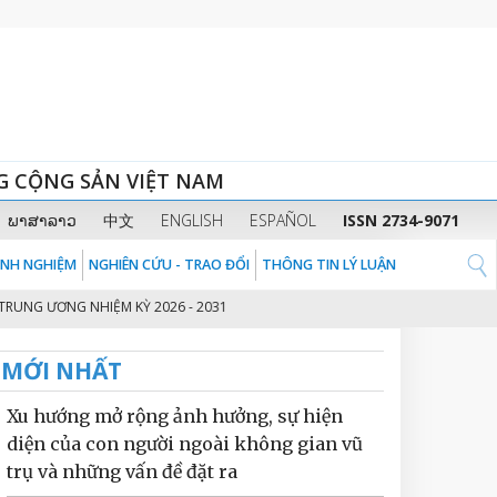
G CỘNG SẢN VIỆT NAM
ພາສາລາວ
中文
ENGLISH
ESPAÑOL
ISSN 2734-9071
KINH NGHIỆM
NGHIÊN CỨU - TRAO ĐỔI
THÔNG TIN LÝ LUẬN
ƯƠNG NHIỆM KỲ 2026 - 2031
THỦ TƯỚNG CHÍNH PHỦ PHẠM MINH CHÍNH: 
2
MỚI NHẤT
Xu hướng mở rộng ảnh hưởng, sự hiện
diện của con người ngoài không gian vũ
trụ và những vấn đề đặt ra