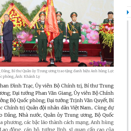
Đảng, Bí thư Quân ủy Trung ương trao tặng danh hiệu Anh hùng Lực
ốc phòng_Ảnh: Khánh Ly
Phan Đình Trạc, Ủy viên Bộ Chính trị, Bí thư Trung
ơng; Đại tướng Phan Văn Giang, Ủy viên Bộ Chính
ưởng Bộ Quốc phòng; Đại tướng Trịnh Văn Quyết, Bí
 Chính trị Quân đội nhân dân Việt Nam... Cùng dự
ạo Đảng, Nhà nước, Quân ủy Trung ương, Bộ Quốc
địa phương, các bậc lão thành cách mạng, Anh hùng
ao động, cán bộ, tướng lĩnh, sĩ quan cấp cao của