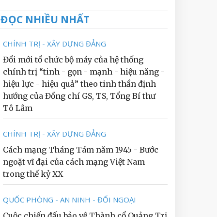
ĐỌC NHIỀU NHẤT
CHÍNH TRỊ - XÂY DỰNG ĐẢNG
Đổi mới tổ chức bộ máy của hệ thống
chính trị “tinh - gọn - mạnh - hiệu năng -
hiệu lực - hiệu quả” theo tinh thần định
hướng của Đồng chí GS, TS, Tổng Bí thư
Tô Lâm
CHÍNH TRỊ - XÂY DỰNG ĐẢNG
Cách mạng Tháng Tám năm 1945 - Bước
ngoặt vĩ đại của cách mạng Việt Nam
trong thế kỷ XX
QUỐC PHÒNG - AN NINH - ĐỐI NGOẠI
Cuộc chiến đấu bảo vệ Thành cổ Quảng Trị