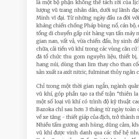
là một bộ phận không thể tách rời của lị
lượng vũ trang nhân dân, dưới sự lãnh đ
Minh vĩ đại. Từ những ngày đầu ra đời vớ
kháng chiến chống Pháp bùng nổ, cán bộ, 
tổng di chuyển gấp rút hàng vạn tấn máy móc
gian nan, vất vả, vừa chiến đấu, hy sinh đ
chữa, cải tiến vũ khí trong các vùng căn cứ
đã tổ chức thu gom nguyên liệu, thiết bị, 
hang núi, dùng than lim thay cho than cố
sản xuất ra axít nitric, fulminat thủy ngân 
Chỉ trong một thời gian ngắn, ngành quân 
vũ khí, góp phần tạo ra thế trận “thiên l
một số loại vũ khí có trình độ kỹ thuật ca
Bazoka chỉ sau hơn 3 tháng từ ngày toàn 
về xe tăng - thiết giáp của địch, trở thành
m
Nhiều tấm gương anh hùng, dũng cảm, khô
vũ khí được vinh danh qua các thế hệ nh