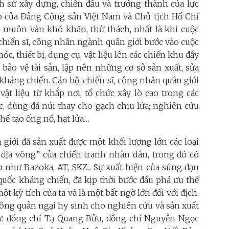
ch sử xây dựng, chiến đấu và trưởng thành của lực
ạo của Đảng Cộng sản Việt Nam và Chủ tịch Hồ Chí
i muôn vàn khó khăn, thử thách, nhất là khi cuộc
chiến sĩ, công nhân ngành quân giới bước vào cuộc
, thiết bị, dụng cụ, vật liệu lên các chiến khu đầy
ể bảo vệ tài sản, lập nên những cơ sở sản xuất, sửa
 kháng chiến. Cán bộ, chiến sĩ, công nhân quân giới
vật liệu từ khắp nơi, tổ chức xây lò cao trong các
c, dùng đá núi thay cho gạch chịu lửa; nghiên cứu
chế tạo ống nổ, hạt lửa…
giới đã sản xuất được một khối lượng lớn các loại
a địa võng” của chiến tranh nhân dân, trong đó có
o như Bazoka, AT, SKZ... Sự xuất hiện của súng đạn
quốc kháng chiến, đã kịp thời bước đầu phá ưu thế
ột kỳ tích của ta và là một bất ngờ lớn đối với địch.
ng quản ngại hy sinh cho nghiên cứu và sản xuất
ư: đồng chí Tạ Quang Bửu, đồng chí Nguyễn Ngọc