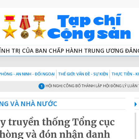
ÍNH TRỊ CỦA BAN CHẤP HÀNH TRUNG ƯƠNG ĐẢN
HÒNG - AN NINH - ĐỐI NGOẠI
THẾ GIỚI: VẤN ĐỀ - SỰ KIỆN
THỰC TIỄN - 
HỘI NGHỊ CÔNG BỐ THÀNH LẬP HỘI ĐỒNG LÝ LUẬN TRUNG 
1
NG VÀ NHÀ NƯỚC
y truyền thống Tổng cục
phòng và đón nhận danh