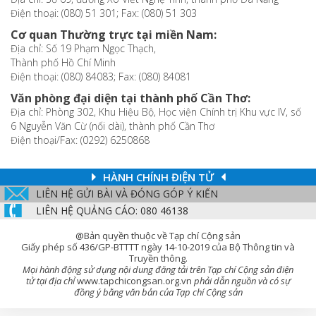
Điện thoại: (080) 51 301; Fax: (080) 51 303
Cơ quan Thường trực tại miền Nam:
Địa chỉ: Số 19 Phạm Ngọc Thạch,
Thành phố Hồ Chí Minh
Điện thoại: (080) 84083; Fax: (080) 84081
Văn phòng đại diện tại thành phố Cần Thơ:
Địa chỉ: Phòng 302, Khu Hiệu Bộ, Học viện Chính trị Khu vực IV, số
6 Nguyễn Văn Cừ (nối dài), thành phố Cần Thơ
Điện thoại/Fax: (0292) 6250868
HÀNH CHÍNH ĐIỆN TỬ
LIÊN HỆ GỬI BÀI VÀ ĐÓNG GÓP Ý KIẾN
LIÊN HỆ QUẢNG CÁO: 080 46138
@Bản quyền thuộc về Tạp chí Cộng sản
Giấy phép số 436/GP-BTTTT ngày 14-10-2019 của Bộ Thông tin và
Truyền thông.
Mọi hành động sử dụng nội dung đăng tải trên Tạp chí Cộng sản điện
tử tại địa chỉ
www.tapchicongsan.org.vn
phải dẫn nguồn và có sự
đồng ý bằng văn bản của Tạp chí Cộng sản