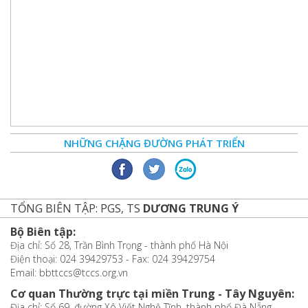
NHỮNG CHẶNG ĐƯỜNG PHÁT TRIỂN
TỔNG BIÊN TẬP: PGS, TS
DƯƠNG TRUNG Ý
Bộ Biên tập:
Địa chỉ: Số 28, Trần Bình Trọng - thành phố Hà Nội
Điện thoại: 024 39429753 - Fax: 024 39429754
Email: bbttccs@tccs.org.vn
Cơ quan Thường trực tại miền Trung - Tây Nguyên:
Địa chỉ: Số 69, đường Xô Viết Nghệ Tĩnh, thành phố Đà Nẵng