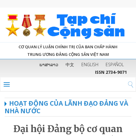
CƠ QUAN LÝ LUẬN CHÍNH TRỊ CỦA BAN CHẤP HÀNH
TRUNG ƯƠNG ĐẢNG CỘNG SẢN VIỆT NAM
ພາສາລາວ
中文
ENGLISH
ESPAÑOL
ISSN 2734-9071
HOẠT ĐỘNG CỦA LÃNH ĐẠO ĐẢNG VÀ
NHÀ NƯỚC
Đại hội Đảng bộ cơ quan