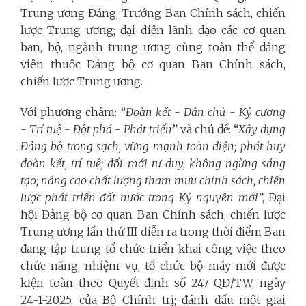
Trung ương Đảng, Trưởng Ban Chính sách, chiến
lược Trung ương; đại diện lãnh đạo các cơ quan
ban, bộ, ngành trung ương cùng toàn thể đảng
viên thuộc Đảng bộ cơ quan Ban Chính sách,
chiến lược Trung ương.
Với phương châm: “
Đoàn kết - Dân chủ - Kỷ cương
- Trí tuệ - Đột phá - Phát triển
” và
chủ đề: “
Xây dựng
Đảng bộ trong sạch, vững mạnh toàn diện; phát huy
đoàn kết,
trí tuệ; đổi mới tư duy, không ngừng sáng
tạo; nâng cao chất lượng
tham mưu chính sách, chiến
lược phát triển đất nước trong Kỷ nguyên mới
”, Đại
hội Đảng bộ cơ quan Ban Chính sách, chiến lược
Trung ương lần thứ III diễn ra trong thời điểm Ban
đang tập trung tổ chức triển khai công việc theo
chức năng, nhiệm vụ, tổ chức bộ máy mới được
kiện toàn theo Quyết định số 247-QĐ/TW, ngày
24-1-2025, của Bộ Chính trị; đánh dấu một giai