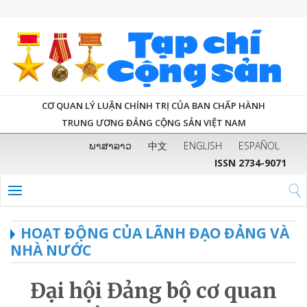
CƠ QUAN LÝ LUẬN CHÍNH TRỊ CỦA BAN CHẤP HÀNH
TRUNG ƯƠNG ĐẢNG CỘNG SẢN VIỆT NAM
ພາສາລາວ
中文
ENGLISH
ESPAÑOL
ISSN 2734-9071
HOẠT ĐỘNG CỦA LÃNH ĐẠO ĐẢNG VÀ
NHÀ NƯỚC
Đại hội Đảng bộ cơ quan