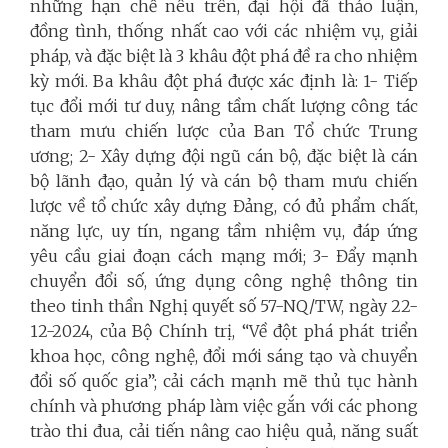
những hạn chế nêu trên, đại hội đã thảo luận,
đồng tình, thống nhất cao với các nhiệm vụ, giải
pháp, và đặc biệt là 3 khâu đột phá đề ra cho nhiệm
kỳ mới. Ba khâu đột phá được xác định là: 1- Tiếp
tục đổi mới tư duy, nâng tầm chất lượng công tác
tham mưu chiến lược của Ban Tổ chức Trung
ương; 2- Xây dựng đội ngũ cán bộ, đặc biệt là cán
bộ lãnh đạo, quản lý và cán bộ tham mưu chiến
lược về tổ chức xây dựng Đảng, có đủ phẩm chất,
năng lực, uy tín, ngang tầm nhiệm vụ, đáp ứng
yêu cầu giai đoạn cách mạng mới; 3- Đẩy mạnh
chuyển đổi số, ứng dụng công nghệ thông tin
theo tinh thần Nghị quyết số 57-NQ/TW, ngày 22-
12-2024, của Bộ Chính trị, “Về đột phá phát triển
khoa học, công nghệ, đổi mới sáng tạo và chuyển
đổi số quốc gia”; cải cách mạnh mẽ thủ tục hành
chính và phương pháp làm việc gắn với các phong
trào thi đua, cải tiến nâng cao hiệu quả, năng suất