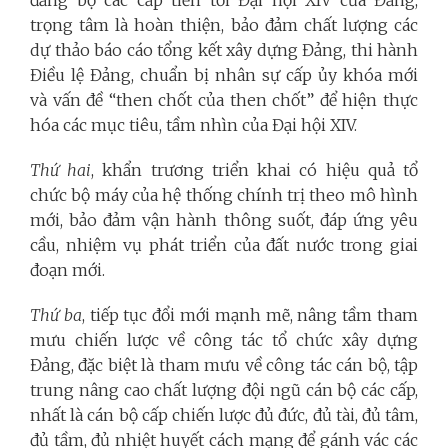
đảng bộ các cấp tiến tới Đại hội XIV của Đảng,
trọng tâm là hoàn thiện, bảo đảm chất lượng các
dự thảo báo cáo tổng kết xây dựng Đảng, thi hành
Điều lệ Đảng, chuẩn bị nhân sự cấp ủy khóa mới
và vấn đề “then chốt của then chốt” để hiện thực
hóa các mục tiêu, tầm nhìn của Đại hội XIV.
Thứ hai
, khẩn trương triển khai có hiệu quả tổ
chức bộ máy của hệ thống chính trị theo mô hình
mới, bảo đảm vận hành thông suốt, đáp ứng yêu
cầu, nhiệm vụ phát triển của đất nước trong giai
đoạn mới.
Thứ ba
, tiếp tục đổi mới mạnh mẽ, nâng tầm tham
mưu chiến lược về công tác tổ chức xây dựng
Đảng, đặc biệt là tham mưu về công tác cán bộ, tập
trung nâng cao chất lượng đội ngũ cán bộ các cấp,
nhất là cán bộ cấp chiến lược đủ đức, đủ tài, đủ tâm,
đủ tầm, đủ nhiệt huyết cách mạng để gánh vác các