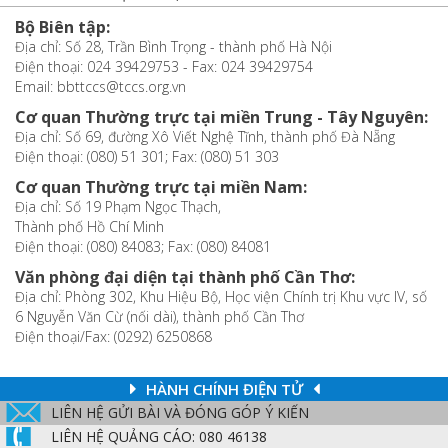
Bộ Biên tập:
Địa chỉ: Số 28, Trần Bình Trọng - thành phố Hà Nội
Điện thoại: 024 39429753 - Fax: 024 39429754
Email: bbttccs@tccs.org.vn
Cơ quan Thường trực tại miền Trung - Tây Nguyên:
Địa chỉ: Số 69, đường Xô Viết Nghệ Tĩnh, thành phố Đà Nẵng
Điện thoại: (080) 51 301; Fax: (080) 51 303
Cơ quan Thường trực tại miền Nam:
Địa chỉ: Số 19 Phạm Ngọc Thạch,
Thành phố Hồ Chí Minh
Điện thoại: (080) 84083; Fax: (080) 84081
Văn phòng đại diện tại thành phố Cần Thơ:
Địa chỉ: Phòng 302, Khu Hiệu Bộ, Học viện Chính trị Khu vực IV, số
6 Nguyễn Văn Cừ (nối dài), thành phố Cần Thơ
Điện thoại/Fax: (0292) 6250868
HÀNH CHÍNH ĐIỆN TỬ
LIÊN HỆ GỬI BÀI VÀ ĐÓNG GÓP Ý KIẾN
LIÊN HỆ QUẢNG CÁO: 080 46138