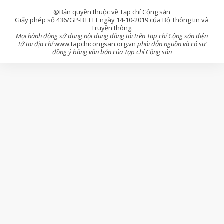
@Bản quyền thuộc về Tạp chí Cộng sản
Giấy phép số 436/GP-BTTTT ngày 14-10-2019 của Bộ Thông tin và
Truyền thông.
Mọi hành động sử dụng nội dung đăng tải trên Tạp chí Cộng sản điện
tử tại địa chỉ
www.tapchicongsan.org.vn
phải dẫn nguồn và có sự
đồng ý bằng văn bản của Tạp chí Cộng sản