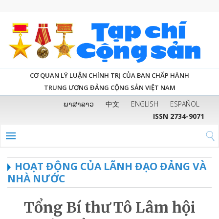
CƠ QUAN LÝ LUẬN CHÍNH TRỊ CỦA BAN CHẤP HÀNH
TRUNG ƯƠNG ĐẢNG CỘNG SẢN VIỆT NAM
ພາສາລາວ
中文
ENGLISH
ESPAÑOL
ISSN 2734-9071
HOẠT ĐỘNG CỦA LÃNH ĐẠO ĐẢNG VÀ
NHÀ NƯỚC
Tổng Bí thư Tô Lâm hội