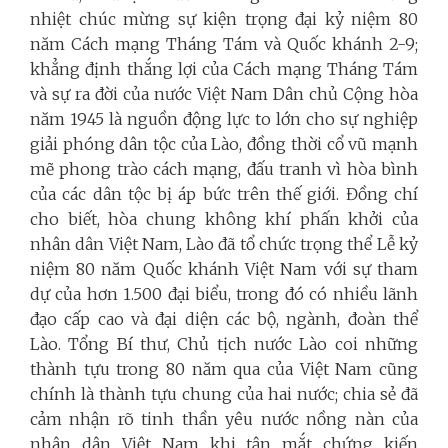
nhiệt chúc mừng sự kiện trọng đại kỷ niệm 80
năm Cách mạng Tháng Tám và Quốc khánh 2-9;
khẳng định thắng lợi của Cách mạng Tháng Tám
và sự ra đời của nước Việt Nam Dân chủ Cộng hòa
năm 1945 là nguồn động lực to lớn cho sự nghiệp
giải phóng dân tộc của Lào, đồng thời cổ vũ mạnh
mẽ phong trào cách mạng, đấu tranh vì hòa bình
của các dân tộc bị áp bức trên thế giới. Đồng chí
cho biết, hòa chung không khí phấn khởi của
nhân dân Việt Nam, Lào đã tổ chức trọng thể Lễ kỷ
niệm 80 năm Quốc khánh Việt Nam với sự tham
dự của hơn 1.500 đại biểu, trong đó có nhiều lãnh
đạo cấp cao và đại diện các bộ, ngành, đoàn thể
Lào. Tổng Bí thư, Chủ tịch nước Lào coi những
thành tựu trong 80 năm qua của Việt Nam cũng
chính là thành tựu chung của hai nước; chia sẻ đã
cảm nhận rõ tinh thần yêu nước nồng nàn của
nhân dân Việt Nam khi tận mắt chứng kiến