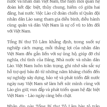
nước và nhân dân Việt Nam, thể hiện mối quan hệ
đoàn kết đặc biệt, thủy chung, hiếm có giữa hai
đảng, hai nước. Việc Lào cử đoàn chiến sĩ Quân đội
nhân dân Lào sang tham gia diễu binh, diễu hành
cùng quân và dân Việt Nam là sự cổ vũ to lớn đối
với Việt Nam.
Tổng Bí thư Tô Lâm khẳng định, trong suốt sự
nghiệp cách mạng, mỗi thắng lợi của nhân dân
Việt Nam đều gắn liền với sự ủng hộ, giúp đỡ chí
nghĩa, chí tình của Đảng, Nhà nước và nhân dân
Lào. Việt Nam luôn trân trọng, ghi nhớ sâu sắc sự
hỗ trợ quý báu đó từ những năm kháng chiến đến
sự nghiệp xây dựng, bảo vệ và phát triển đất nước
ngày nay. Việt Nam sẽ làm hết sức mình cùng với
Lào gìn giữ, vun đắp và phát triển quan hệ đặc biệt
Việt Nam - Lào ngày càng bền chặt.
Nhân dịp này, Tổng Bí thư Tô Lâm bày tỏ trân