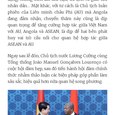
nhân dân… Mặt khác, với tư cách là Chủ tịch luân
phiên của Liên minh châu Phi (AU) mà Angola
đang đảm nhận, chuyến thăm này cũng là dịp
quan trọng để tăng cường hợp tác giữa Việt Nam
với AU, Angola và ASEAN; là dịp để hai bên phát
huy vai trò cầu nối cho quan hệ hợp tác giữa
ASEAN và AU.
Ngay sau lễ đón, Chủ tịch nước Lương Cường cùng
Tổng thống João Manuel Gonçalves Lourenço có
cuộc hội đàm hẹp, sau đó tiến hành hội đàm chính
thức nhằm thảo luận các biện pháp góp phần làm
sâu sắc, hiệu quả hơn nữa quan hệ song phương.