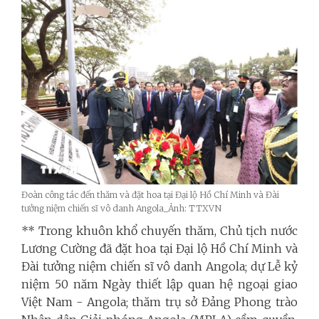
Đoàn công tác đến thăm và đặt hoa tại Đại lộ Hồ Chí Minh và Đài
tưởng niệm chiến sĩ vô danh Angola_Ảnh: TTXVN
** Trong khuôn khổ chuyến thăm,
Chủ tịch nước
Lương Cường đã đặt hoa tại Đại lộ Hồ Chí Minh và
Đài tưởng niệm chiến sĩ vô danh Angola; dự Lễ kỷ
niệm 50 năm Ngày thiết lập quan hệ ngoại giao
Việt Nam - Angola; thăm trụ sở Đảng Phong trào