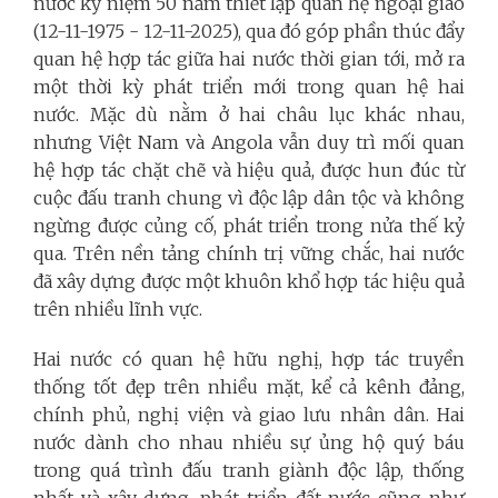
nước kỷ niệm 50 năm thiết lập quan hệ ngoại giao
(12-11-1975 - 12-11-2025), qua đó góp phần thúc đẩy
quan hệ hợp tác giữa hai nước thời gian tới, mở ra
một thời kỳ phát triển mới trong quan hệ hai
nước.
Mặc dù nằm ở hai châu lục khác nhau,
nhưng Việt Nam và Angola vẫn duy trì mối quan
hệ hợp tác chặt chẽ và hiệu quả, được hun đúc từ
cuộc đấu tranh chung vì độc lập dân tộc và không
ngừng được củng cố, phát triển trong nửa thế kỷ
qua. Trên nền tảng chính trị vững chắc, hai nước
đã xây dựng được một khuôn khổ hợp tác hiệu quả
trên nhiều lĩnh vực.
Hai nước có quan hệ hữu nghị, hợp tác truyền
thống tốt đẹp trên nhiều mặt, kể cả kênh đảng,
chính phủ, nghị viện và giao lưu nhân dân. Hai
nước dành cho nhau nhiều sự ủng hộ quý báu
trong quá trình đấu tranh giành độc lập, thống
nhất và xây dựng, phát triển đất nước cũng như