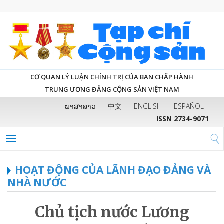
CƠ QUAN LÝ LUẬN CHÍNH TRỊ CỦA BAN CHẤP HÀNH
TRUNG ƯƠNG ĐẢNG CỘNG SẢN VIỆT NAM
ພາສາລາວ
中文
ENGLISH
ESPAÑOL
ISSN 2734-9071
HOẠT ĐỘNG CỦA LÃNH ĐẠO ĐẢNG VÀ
NHÀ NƯỚC
Chủ tịch nước Lương