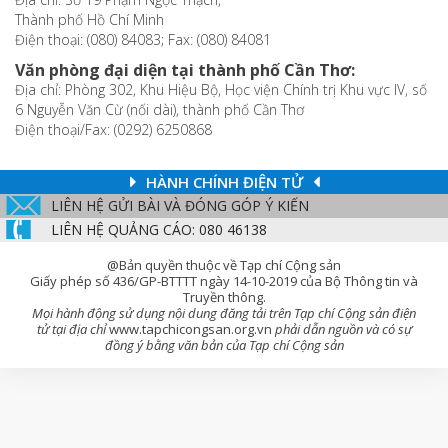
Thành phố Hồ Chí Minh
Điện thoại: (080) 84083; Fax: (080) 84081
Văn phòng đại diện tại thành phố Cần Thơ:
Địa chỉ: Phòng 302, Khu Hiệu Bộ, Học viện Chính trị Khu vực IV, số
6 Nguyễn Văn Cừ (nối dài), thành phố Cần Thơ
Điện thoại/Fax: (0292) 6250868
HÀNH CHÍNH ĐIỆN TỬ
LIÊN HỆ GỬI BÀI VÀ ĐÓNG GÓP Ý KIẾN
LIÊN HỆ QUẢNG CÁO: 080 46138
@Bản quyền thuộc về Tạp chí Cộng sản
Giấy phép số 436/GP-BTTTT ngày 14-10-2019 của Bộ Thông tin và
Truyền thông.
Mọi hành động sử dụng nội dung đăng tải trên Tạp chí Cộng sản điện
tử tại địa chỉ
www.tapchicongsan.org.vn
phải dẫn nguồn và có sự
đồng ý bằng văn bản của Tạp chí Cộng sản