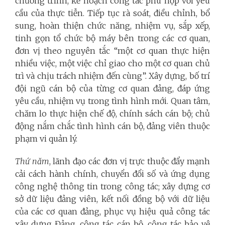
chương trình, kế hoạch công tác phù hợp với yêu
cầu của thực tiễn. Tiếp tục rà soát, điều chỉnh, bổ
sung, hoàn thiện chức năng, nhiệm vụ, sắp xếp,
tinh gọn tổ chức bộ máy bên trong các cơ quan,
đơn vị theo nguyên tắc “một cơ quan thực hiện
nhiều việc, một việc chỉ giao cho một cơ quan chủ
trì và chịu trách nhiệm đến cùng”. Xây dựng, bố trí
đội ngũ cán bộ của từng cơ quan đảng, đáp ứng
yêu cầu, nhiệm vụ trong tình hình mới. Quan tâm,
chăm lo thực hiện chế độ, chính sách cán bộ; chủ
động nắm chắc tình hình cán bộ, đảng viên thuộc
phạm vi quản lý.
Thứ năm
, lãnh đạo các đơn vị trực thuộc đẩy mạnh
cải cách hành chính, chuyển đổi số và ứng dụng
công nghệ thông tin trong công tác; xây dựng cơ
sở dữ liệu đảng viên, kết nối đồng bộ với dữ liệu
của các cơ quan đảng, phục vụ hiệu quả công tác
xây dựng Đảng, công tác cán bộ, công tác bảo vệ