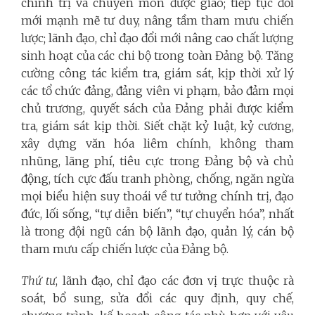
chính trị và chuyên môn được giao; tiếp tục đổi
mới mạnh mẽ tư duy, nâng tầm tham mưu chiến
lược; lãnh đạo, chỉ đạo đổi mới nâng cao chất lượng
sinh hoạt của các chi bộ trong toàn Đảng bộ. Tăng
cường công tác kiểm tra, giám sát, kịp thời xử lý
các tổ chức đảng, đảng viên vi phạm, bảo đảm mọi
chủ trương, quyết sách của Đảng phải được kiểm
tra, giám sát kịp thời. Siết chặt kỷ luật, kỷ cương,
xây dựng văn hóa liêm chính, không tham
nhũng, lãng phí, tiêu cực trong Đảng bộ và chủ
động, tích cực đấu tranh phòng, chống, ngăn ngừa
mọi biểu hiện suy thoái về tư tưởng chính trị, đạo
đức, lối sống, “tự diễn biến”, “tự chuyển hóa”, nhất
là trong đội ngũ cán bộ lãnh đạo, quản lý, cán bộ
tham mưu cấp chiến lược của Đảng bộ.
Thứ tư
, lãnh đạo, chỉ đạo các đơn vị trực thuộc rà
soát, bổ sung, sửa đổi các quy định, quy chế,