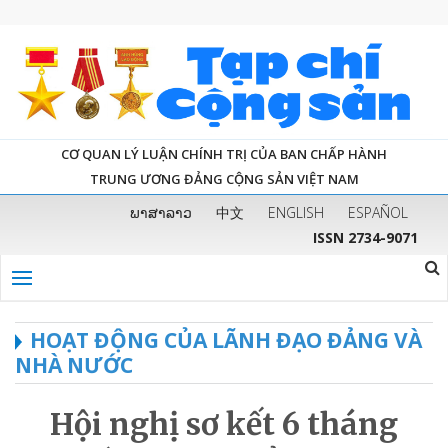
CƠ QUAN LÝ LUẬN CHÍNH TRỊ CỦA BAN CHẤP HÀNH
TRUNG ƯƠNG ĐẢNG CỘNG SẢN VIỆT NAM
ພາສາລາວ
中文
ENGLISH
ESPAÑOL
ISSN 2734-9071
HOẠT ĐỘNG CỦA LÃNH ĐẠO ĐẢNG VÀ
NHÀ NƯỚC
Hội nghị sơ kết 6 tháng