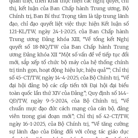
quán triệt, triển khai thực hiện các nghị quyết, chỉ
thị, kết luận của Ban Chấp hành Trung ương, Bộ
Chính trị, Ban Bí thư. Trọng tâm là tập trung lãnh
đạo, chỉ đạo quyết liệt việc thực hiện Kết luận số
121-KL/TW, ngày 24-1-2025, của Ban Chấp hành
Trung ương Đảng khóa XIII, “Về tổng kết Nghị
quyết số 18-NQ/TW của Ban Chấp hành Trung
ương Đảng khóa XII “Một số vấn đề về tiếp tục đổi
mới, sắp xếp tổ chức bộ máy của hệ thống chính
trị tinh gọn, hoạt động hiệu lực, hiệu quả””; Chỉ thị
số 45-CT/TW, ngày 14-4-2025, của Bộ Chính trị, “Về
đại hội đảng bộ các cấp tiến tới Đại hội đại biểu
toàn quốc lần thứ XIV của Đảng”; Quy định số 144-
QĐ/TW, ngày 9-5-2024, của Bộ Chính trị, “Về
chuẩn mực đạo đức cách mạng của cán bộ, đảng
viên trong giai đoạn mới”; Chỉ thị số 42-CT/TW,
ngày 16-1-2025, của Bộ Chính trị, “Về tăng cường
sự lãnh đạo của Đảng đối với công tác giáo dục