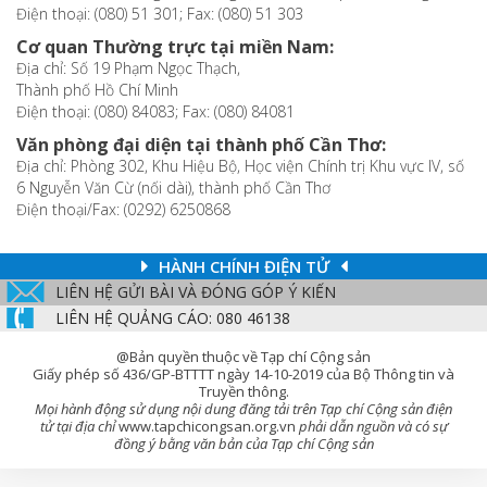
Điện thoại: (080) 51 301; Fax: (080) 51 303
Cơ quan Thường trực tại miền Nam:
Địa chỉ: Số 19 Phạm Ngọc Thạch,
Thành phố Hồ Chí Minh
Điện thoại: (080) 84083; Fax: (080) 84081
Văn phòng đại diện tại thành phố Cần Thơ:
Địa chỉ: Phòng 302, Khu Hiệu Bộ, Học viện Chính trị Khu vực IV, số
6 Nguyễn Văn Cừ (nối dài), thành phố Cần Thơ
Điện thoại/Fax: (0292) 6250868
HÀNH CHÍNH ĐIỆN TỬ
LIÊN HỆ GỬI BÀI VÀ ĐÓNG GÓP Ý KIẾN
LIÊN HỆ QUẢNG CÁO: 080 46138
@Bản quyền thuộc về Tạp chí Cộng sản
Giấy phép số 436/GP-BTTTT ngày 14-10-2019 của Bộ Thông tin và
Truyền thông.
Mọi hành động sử dụng nội dung đăng tải trên Tạp chí Cộng sản điện
tử tại địa chỉ
www.tapchicongsan.org.vn
phải dẫn nguồn và có sự
đồng ý bằng văn bản của Tạp chí Cộng sản