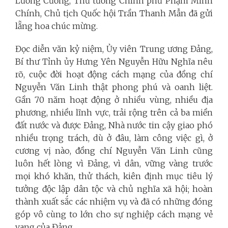
Lương Cường, Thủ tướng Chính phủ Phạm Minh
Chính, Chủ tịch Quốc hội Trần Thanh Mẫn đã gửi
lẵng hoa chúc mừng.
Đọc diễn văn kỷ niệm, Ủy viên Trung ương Đảng,
Bí thư Tỉnh ủy Hưng Yên Nguyễn Hữu Nghĩa nêu
rõ,
cuộc đời hoạt động cách mạng của đồng chí
Nguyễn Văn Linh thật phong phú và oanh liệt.
Gần 70 năm hoạt động ở nhiều vùng, nhiều địa
phương, nhiều lĩnh vực, trải rộng trên cả ba miền
đất nước và được Đảng, Nhà nước tin cậy giao phó
nhiều trọng trách, dù ở đâu, làm công việc gì, ở
cương vị nào, đồng chí Nguyễn Văn Linh cũng
luôn hết lòng vì Đảng, vì dân, vững vàng trước
mọi khó khăn, thử thách, kiên định mục tiêu lý
tưởng độc lập dân tộc và chủ nghĩa xã hội; hoàn
thành xuất sắc các nhiệm vụ và đã có những đóng
góp vô cùng to lớn cho sự nghiệp cách mạng vẻ
vang của Đảng.