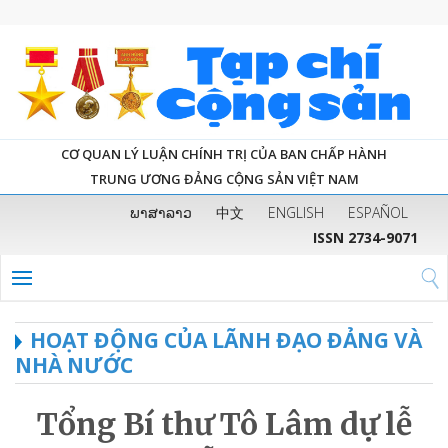
CƠ QUAN LÝ LUẬN CHÍNH TRỊ CỦA BAN CHẤP HÀNH
TRUNG ƯƠNG ĐẢNG CỘNG SẢN VIỆT NAM
ພາສາລາວ
中文
ENGLISH
ESPAÑOL
ISSN 2734-9071
HOẠT ĐỘNG CỦA LÃNH ĐẠO ĐẢNG VÀ
NHÀ NƯỚC
Tổng Bí thư Tô Lâm dự lễ