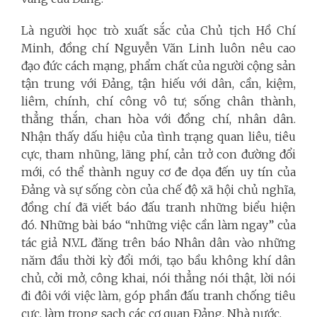
Là người học trò xuất sắc của Chủ tịch Hồ Chí
Minh, đồng chí Nguyễn Văn Linh luôn nêu cao
đạo đức cách mạng, phẩm chất của người cộng sản
tận trung với Đảng, tận hiếu với dân, cần, kiệm,
liêm, chính, chí công vô tư; sống chân thành,
thẳng thắn, chan hòa với đồng chí, nhân dân.
Nhận thấy dấu hiệu của tình trạng quan liêu, tiêu
cực, tham nhũng, lãng phí, cản trở con đường đổi
mới, có thể thành nguy cơ đe dọa đến uy tín của
Đảng và sự sống còn của chế độ xã hội chủ nghĩa,
đồng chí đã viết báo đấu tranh những biểu hiện
đó. Những bài báo “những việc cần làm ngay” của
tác giả N.V.L đăng trên báo Nhân dân vào những
năm đầu thời kỳ đổi mới, tạo bầu không khí dân
chủ, cởi mở, công khai, nói thẳng nói thật, lời nói
đi đôi với việc làm, góp phần đấu tranh chống tiêu
cực, làm trong sạch các cơ quan Đảng, Nhà nước.