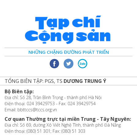
NHỮNG CHẶNG ĐƯỜNG PHÁT TRIỂN
TỔNG BIÊN TẬP: PGS, TS
DƯƠNG TRUNG Ý
Bộ Biên tập:
Địa chỉ: Số 28, Trần Bình Trọng - thành phố Hà Nội
Điện thoại: 024 39429753 - Fax: 024 39429754
Email: bbttccs@tccs.org.vn
Cơ quan Thường trực tại miền Trung - Tây Nguyên:
Địa chỉ: Số 69, đường Xô Viết Nghệ Tĩnh, thành phố Đà Nẵng
Điện thoại: (080) 51 301; Fax: (080) 51 303