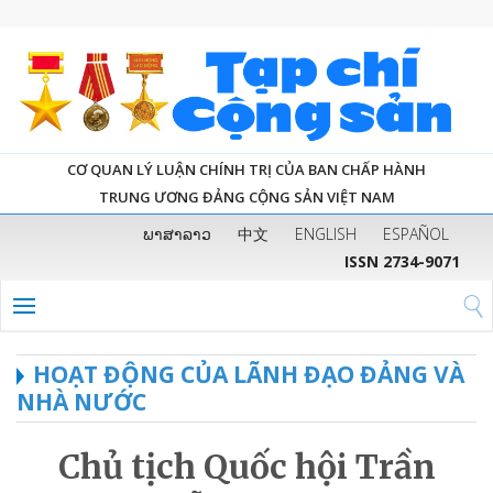
CƠ QUAN LÝ LUẬN CHÍNH TRỊ CỦA BAN CHẤP HÀNH
TRUNG ƯƠNG ĐẢNG CỘNG SẢN VIỆT NAM
ພາສາລາວ
中文
ENGLISH
ESPAÑOL
ISSN 2734-9071
HOẠT ĐỘNG CỦA LÃNH ĐẠO ĐẢNG VÀ
NHÀ NƯỚC
Chủ tịch Quốc hội Trần