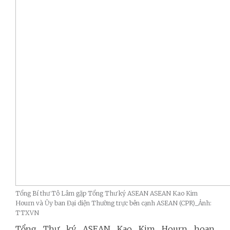
Tổng Bí thư Tô Lâm gặp Tổng Thư ký ASEAN ASEAN Kao Kim
Hourn và Ủy ban Đại diện Thường trực bên cạnh ASEAN (CPR)_Ảnh:
TTXVN
Tổng Thư ký ASEAN Kao Kim Hourn hoan