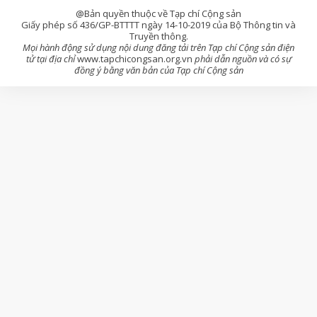
@Bản quyền thuộc về Tạp chí Cộng sản
Giấy phép số 436/GP-BTTTT ngày 14-10-2019 của Bộ Thông tin và
Truyền thông.
Mọi hành động sử dụng nội dung đăng tải trên Tạp chí Cộng sản điện
tử tại địa chỉ
www.tapchicongsan.org.vn
phải dẫn nguồn và có sự
đồng ý bằng văn bản của Tạp chí Cộng sản