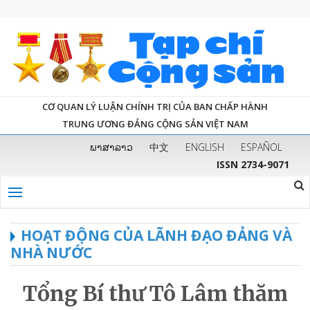
CƠ QUAN LÝ LUẬN CHÍNH TRỊ CỦA BAN CHẤP HÀNH
TRUNG ƯƠNG ĐẢNG CỘNG SẢN VIỆT NAM
ພາສາລາວ
中文
ENGLISH
ESPAÑOL
ISSN 2734-9071
HOẠT ĐỘNG CỦA LÃNH ĐẠO ĐẢNG VÀ
NHÀ NƯỚC
Tổng Bí thư Tô Lâm thăm