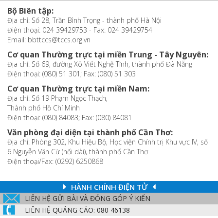
Bộ Biên tập:
Địa chỉ: Số 28, Trần Bình Trọng - thành phố Hà Nội
Điện thoại: 024 39429753 - Fax: 024 39429754
Email: bbttccs@tccs.org.vn
Cơ quan Thường trực tại miền Trung - Tây Nguyên:
Địa chỉ: Số 69, đường Xô Viết Nghệ Tĩnh, thành phố Đà Nẵng
Điện thoại: (080) 51 301; Fax: (080) 51 303
Cơ quan Thường trực tại miền Nam:
Địa chỉ: Số 19 Phạm Ngọc Thạch,
Thành phố Hồ Chí Minh
Điện thoại: (080) 84083; Fax: (080) 84081
Văn phòng đại diện tại thành phố Cần Thơ:
Địa chỉ: Phòng 302, Khu Hiệu Bộ, Học viện Chính trị Khu vực IV, số
6 Nguyễn Văn Cừ (nối dài), thành phố Cần Thơ
Điện thoại/Fax: (0292) 6250868
HÀNH CHÍNH ĐIỆN TỬ
LIÊN HỆ GỬI BÀI VÀ ĐÓNG GÓP Ý KIẾN
LIÊN HỆ QUẢNG CÁO: 080 46138