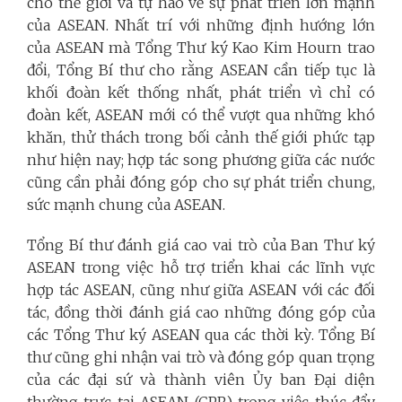
cho thế giới và tự hào về sự phát triển lớn mạnh
của ASEAN. Nhất trí với những định hướng lớn
của ASEAN mà Tổng Thư ký Kao Kim Hourn trao
đổi, Tổng Bí thư cho rằng ASEAN cần tiếp tục là
khối đoàn kết thống nhất, phát triển vì chỉ có
đoàn kết, ASEAN mới có thể vượt qua những khó
khăn, thử thách trong bối cảnh thế giới phức tạp
như hiện nay; hợp tác song phương giữa các nước
cũng cần phải đóng góp cho sự phát triển chung,
sức mạnh chung của ASEAN.
Tổng Bí thư đánh giá cao vai trò của Ban Thư ký
ASEAN trong việc hỗ trợ triển khai các lĩnh vực
hợp tác ASEAN, cũng như giữa ASEAN với các đối
tác, đồng thời đánh giá cao những đóng góp của
các Tổng Thư ký ASEAN qua các thời kỳ. Tổng Bí
thư cũng ghi nhận vai trò và đóng góp quan trọng
của các đại sứ và thành viên Ủy ban Đại diện
thường trực tại ASEAN (CPR) trong việc thúc đẩy