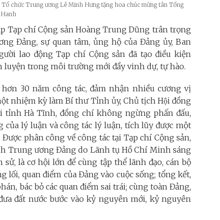
 Tổ chức Trung ương Lê Minh Hưng tặng hoa chúc mừng tân Tổng
g Hanh
tập Tạp chí Cộng sản Hoàng Trung Dũng trân trọng
ơng Đảng, sự quan tâm, ủng hộ của Đảng ủy, Ban
người lao động Tạp chí Cộng sản đã tạo điều kiện
rèn luyện trong môi trường mới đầy vinh dự, tự hào.
au hơn 30 năm công tác,
đảm nhận nhiều cương vị
t nhiệm kỳ làm Bí thư Tỉnh ủy, Chủ tịch Hội đồng
tỉnh Hà Tĩnh,
đồng chí không ngừng phấn đấu,
 của lý luận và công tác lý luận, tích lũy được một
 Được phân công về công tác tại Tạp chí Cộng sản,
hành Trung ương Đảng do Lãnh tụ Hồ Chí Minh sáng
h sử, là cơ hội lớn để cùng tập thể lãnh đạo, cán bộ
g lối, quan điểm của Đảng vào cuộc sống; tổng kết,
phán, bác bỏ các quan điểm sai trái; cùng toàn Đảng,
 đưa đất nước bước vào kỷ nguyên mới, kỷ nguyên