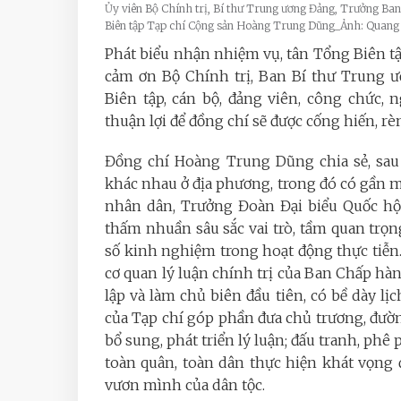
Ủy viên Bộ Chính trị, Bí thư Trung ương Đảng, Trưởng Ban
Biên tập Tạp chí Cộng sản Hoàng Trung Dũng_Ảnh: Quan
Phát biểu nhận nhiệm vụ, tân Tổng Biên 
cảm ơn Bộ Chính trị, Ban Bí thư Trung ư
Biên tập, cán bộ, đảng viên, công chức, 
thuận lợi để đồng chí sẽ được cống hiến, 
Đồng chí Hoàng Trung Dũng chia sẻ, s
khác nhau ở địa phương, trong đó có gần mộ
nhân dân, Trưởng Đoàn Đại biểu Quốc hội 
thấm nhuần sâu sắc vai trò, tầm quan trọng
số kinh nghiệm trong hoạt động thực tiễn.
cơ quan lý luận chính trị của Ban Chấp 
lập và làm chủ biên đầu tiên, có bề dày lịc
của Tạp chí góp phần đưa chủ trương, đườn
bổ sung, phát triển lý luận; đấu tranh, phê 
toàn quân, toàn dân thực hiện khát vọng
vươn mình của dân tộc.