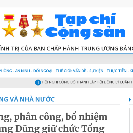
ÍNH TRỊ CỦA BAN CHẤP HÀNH TRUNG ƯƠNG ĐẢN
HÒNG - AN NINH - ĐỐI NGOẠI
THẾ GIỚI: VẤN ĐỀ - SỰ KIỆN
THỰC TIỄN - 
HỘI NGHỊ CÔNG BỐ THÀNH LẬP HỘI ĐỒNG LÝ LUẬN TRUNG ƯƠN
1
NG VÀ NHÀ NƯỚC
ộng, phân công, bổ nhiệm
ung Dũng giữ chức Tổng