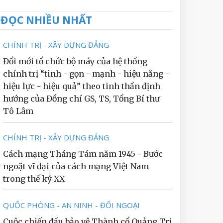
ĐỌC NHIỀU NHẤT
CHÍNH TRỊ - XÂY DỰNG ĐẢNG
Đổi mới tổ chức bộ máy của hệ thống
chính trị “tinh - gọn - mạnh - hiệu năng -
hiệu lực - hiệu quả” theo tinh thần định
hướng của Đồng chí GS, TS, Tổng Bí thư
Tô Lâm
CHÍNH TRỊ - XÂY DỰNG ĐẢNG
Cách mạng Tháng Tám năm 1945 - Bước
ngoặt vĩ đại của cách mạng Việt Nam
trong thế kỷ XX
QUỐC PHÒNG - AN NINH - ĐỐI NGOẠI
Cuộc chiến đấu bảo vệ Thành cổ Quảng Trị