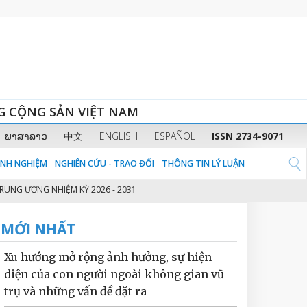
G CỘNG SẢN VIỆT NAM
ພາສາລາວ
中文
ENGLISH
ESPAÑOL
ISSN 2734-9071
KINH NGHIỆM
NGHIÊN CỨU - TRAO ĐỔI
THÔNG TIN LÝ LUẬN
G NHIỆM KỲ 2026 - 2031
THỦ TƯỚNG CHÍNH PHỦ PHẠM MINH CHÍNH: CHU
2
MỚI NHẤT
Xu hướng mở rộng ảnh hưởng, sự hiện
diện của con người ngoài không gian vũ
trụ và những vấn đề đặt ra