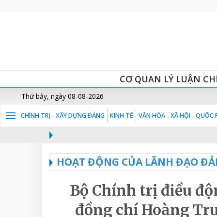
CƠ QUAN LÝ LUẬN CH
Thứ bảy, ngày 08-08-2026
CHÍNH TRỊ - XÂY DỰNG ĐẢNG
KINH TẾ
VĂN HÓA - XÃ HỘI
QUỐC P
HOẠT ĐỘNG CỦA LÃNH ĐẠO ĐẢ
Bộ Chính trị điều đ
đồng chí Hoàng Tr