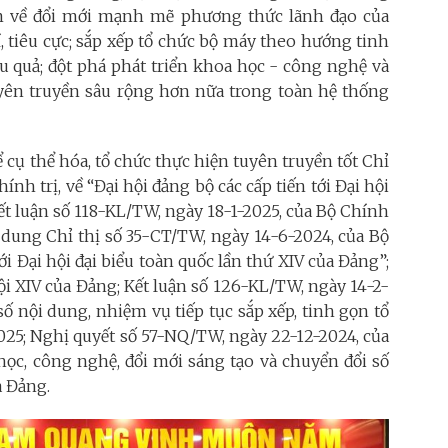
âm về đổi mới mạnh mẽ phương thức lãnh đạo của
 tiêu cực; sắp xếp tổ chức bộ máy theo hướng tinh
u quả; đột phá phát triển khoa học - công nghệ và
tuyên truyền sâu rộng hơn nữa trong toàn hệ thống
 cụ thể hóa, tổ chức thực hiện tuyên truyền tốt Chỉ
nh trị, về “Đại hội đảng bộ các cấp tiến tới Đại hội
Kết luận số 118-KL/TW, ngày 18-1-2025, của Bộ Chính
ội dung Chỉ thị số 35-CT/TW, ngày 14-6-2024, của Bộ
tới Đại hội đại biểu toàn quốc lần thứ XIV của Đảng”;
i XIV của Đảng; Kết luận số 126-KL/TW, ngày 14-2-
số nội dung, nhiệm vụ tiếp tục sắp xếp, tinh gọn tổ
025; Nghị quyết số 57-NQ/TW, ngày 22-12-2024, của
 học, công nghệ, đổi mới sáng tạo và chuyển đổi số
a Đảng.