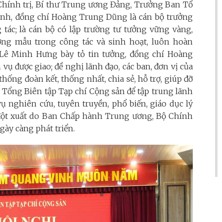
ộ Chính trị, Bí thư Trung ương Đảng, Trưởng Ban Tổ
, đồng chí Hoàng Trung Dũng là cán bộ trưởng
g tác; là cán bộ có lập trường tư tưởng vững vàng,
ơng mẫu trong công tác và sinh hoạt, luôn hoàn
ê Minh Hưng bày tỏ tin tưởng, đồng chí Hoàng
ụ được giao; đề nghị lãnh đạo, các ban, đơn vị của
hống đoàn kết, thống nhất, chia sẻ, hỗ trợ, giúp đỡ
 Tổng Biên tập Tạp chí Cộng sản để tập trung lãnh
vụ nghiên cứu, tuyên truyền, phổ biến, giáo dục lý
 đột xuất do Ban Chấp hành Trung ương, Bộ Chính
ngày càng phát triển.