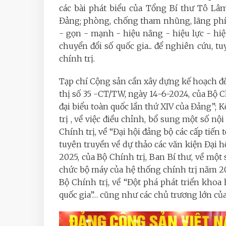
các bài phát biểu của Tổng Bí thư Tô L
Đảng; phòng, chống tham nhũng, lãng phí,
- gọn - mạnh - hiệu năng - hiệu lực - hiệ
chuyển đổi số quốc gia... để nghiên cứu, 
chính trị.
Tạp chí Cộng sản cần xây dựng kế hoạch để
thị số 35 -CT/TW, ngày 14-6-2024, của Bộ Chí
đại biểu toàn quốc lần thứ XIV của Đảng”; 
trị , về việc điều chỉnh, bổ sung một số n
Chính trị, về “Đại hội đảng bộ các cấp tiến 
tuyên truyền về dự thảo các văn kiện Đại hộ
2025, của Bộ Chính trị, Ban Bí thư, về một 
chức bộ máy của hệ thống chính trị năm 2
Bộ Chính trị, về “Đột phá phát triển khoa
quốc gia”… cũng như các chủ trương lớn củ