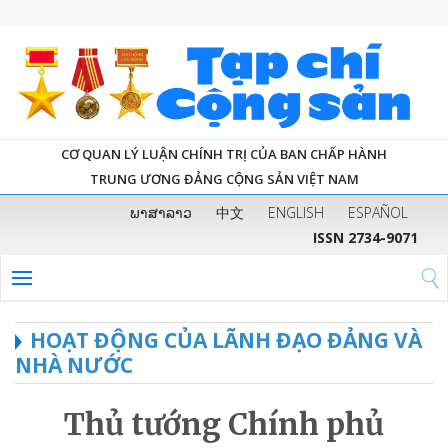
CƠ QUAN LÝ LUẬN CHÍNH TRỊ CỦA BAN CHẤP HÀNH
TRUNG ƯƠNG ĐẢNG CỘNG SẢN VIỆT NAM
ພາສາລາວ
中文
ENGLISH
ESPAÑOL
ISSN 2734-9071
HOẠT ĐỘNG CỦA LÃNH ĐẠO ĐẢNG VÀ
NHÀ NƯỚC
Thủ tướng Chính phủ