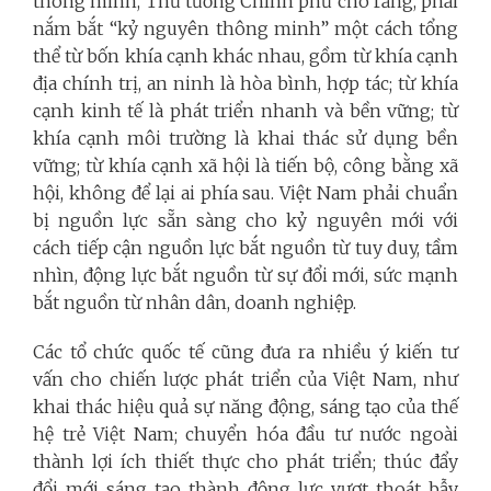
thông minh, Thủ tướng Chính phủ cho rằng, phải
nắm bắt “kỷ nguyên thông minh” một cách tổng
thể từ bốn khía cạnh khác nhau, gồm từ khía cạnh
địa chính trị, an ninh là hòa bình, hợp tác; từ khía
cạnh kinh tế là phát triển nhanh và bền vững; từ
khía cạnh môi trường là khai thác sử dụng bền
vững; từ khía cạnh xã hội là tiến bộ, công bằng xã
hội, không để lại ai phía sau. Việt Nam phải chuẩn
bị nguồn lực sẵn sàng cho kỷ nguyên mới với
cách tiếp cận nguồn lực bắt nguồn từ tuy duy, tầm
nhìn, động lực bắt nguồn từ sự đổi mới, sức mạnh
bắt nguồn từ nhân dân, doanh nghiệp.
Các tổ chức quốc tế cũng đưa ra nhiều ý kiến tư
vấn cho chiến lược phát triển của Việt Nam, như
khai thác hiệu quả sự năng động, sáng tạo của thế
hệ trẻ Việt Nam; chuyển hóa đầu tư nước ngoài
thành lợi ích thiết thực cho phát triển; thúc đẩy
đổi mới sáng tạo thành động lực vượt thoát bẫy