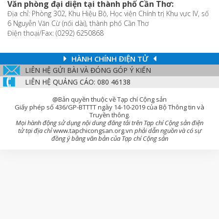
Văn phòng đại diện tại thành phố Cần Thơ:
Địa chỉ: Phòng 302, Khu Hiệu Bộ, Học viện Chính trị Khu vực IV, số
6 Nguyễn Văn Cừ (nối dài), thành phố Cần Thơ
Điện thoại/Fax: (0292) 6250868
HÀNH CHÍNH ĐIỆN TỬ
LIÊN HỆ GỬI BÀI VÀ ĐÓNG GÓP Ý KIẾN
LIÊN HỆ QUẢNG CÁO: 080 46138
@Bản quyền thuộc về Tạp chí Cộng sản
Giấy phép số 436/GP-BTTTT ngày 14-10-2019 của Bộ Thông tin và
Truyền thông.
Mọi hành động sử dụng nội dung đăng tải trên Tạp chí Cộng sản điện
tử tại địa chỉ
www.tapchicongsan.org.vn
phải dẫn nguồn và có sự
đồng ý bằng văn bản của Tạp chí Cộng sản