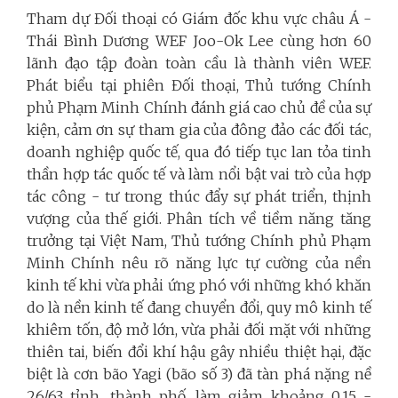
Tham dự Đối thoại có Giám đốc khu vực châu Á -
Thái Bình Dương WEF Joo-Ok Lee cùng hơn 60
lãnh đạo tập đoàn toàn cầu là thành viên WEF.
Phát biểu tại phiên Đối thoại, Thủ tướng Chính
phủ Phạm Minh Chính đánh giá cao chủ đề của sự
kiện, cảm ơn sự tham gia của đông đảo các đối tác,
doanh nghiệp quốc tế, qua đó tiếp tục lan tỏa tinh
thần hợp tác quốc tế và làm nổi bật vai trò của hợp
tác công - tư trong thúc đẩy sự phát triển, thịnh
vượng của thế giới. Phân tích về tiềm năng tăng
trưởng tại Việt Nam, Thủ tướng Chính phủ Phạm
Minh Chính nêu rõ năng lực tự cường của nền
kinh tế khi vừa phải ứng phó với những khó khăn
do là nền kinh tế đang chuyển đổi, quy mô kinh tế
khiêm tốn, độ mở lớn, vừa phải đối mặt với những
thiên tai, biến đổi khí hậu gây nhiều thiệt hại, đặc
biệt là cơn bão Yagi (bão số 3) đã tàn phá nặng nề
26/63 tỉnh, thành phố, làm giảm khoảng 0,15 -