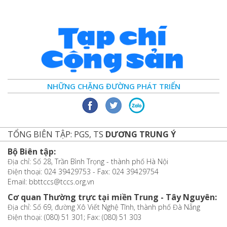
NHỮNG CHẶNG ĐƯỜNG PHÁT TRIỂN
TỔNG BIÊN TẬP: PGS, TS
DƯƠNG TRUNG Ý
Bộ Biên tập:
Địa chỉ: Số 28, Trần Bình Trọng - thành phố Hà Nội
Điện thoại: 024 39429753 - Fax: 024 39429754
Email: bbttccs@tccs.org.vn
Cơ quan Thường trực tại miền Trung - Tây Nguyên:
Địa chỉ: Số 69, đường Xô Viết Nghệ Tĩnh, thành phố Đà Nẵng
Điện thoại: (080) 51 301; Fax: (080) 51 303