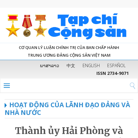
CƠ QUAN LÝ LUẬN CHÍNH TRỊ CỦA BAN CHẤP HÀNH
TRUNG ƯƠNG ĐẢNG CỘNG SẢN VIỆT NAM
ພາສາລາວ
中文
ENGLISH
ESPAÑOL
ISSN 2734-9071
HOẠT ĐỘNG CỦA LÃNH ĐẠO ĐẢNG VÀ
NHÀ NƯỚC
Thành ủy Hải Phòng và