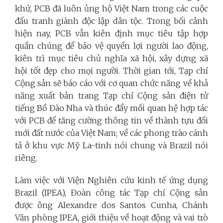
khứ, PCB đã luôn ủng hộ Việt Nam trong các cuộc
đấu tranh giành độc lập dân tộc. Trong bối cảnh
hiện nay, PCB vẫn kiên định mục tiêu tập hợp
quần chúng để bảo vệ quyền lợi người lao động,
kiên trì mục tiêu chủ nghĩa xã hội, xây dựng xã
hội tốt đẹp cho mọi người. Thời gian tới, Tạp chí
Cộng sản sẽ báo cáo với cơ quan chức năng về khả
năng xuất bản
trang Tạp chí Cộng sản điện tử
tiếng Bồ Đào Nha và thúc đẩy mối quan hệ hợp tác
với PCB để tăng cường thông tin về thành tựu đổi
mới đất nước của Việt Nam; về các phong trào cánh
tả ở khu vực Mỹ La-tinh nói chung và Brazil nói
riêng.
Làm việc với Viện Nghiên cứu kinh tế ứng dụng
Brazil (IPEA), Đoàn công tác Tạp chí Cộng sản
được ông Alexandre dos Santos Cunha, Chánh
Văn phòng IPEA, giới thiệu về hoạt động và vai trò