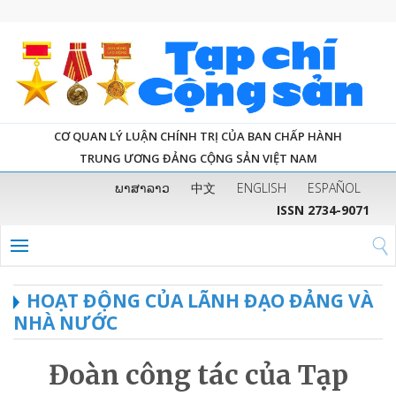
CƠ QUAN LÝ LUẬN CHÍNH TRỊ CỦA BAN CHẤP HÀNH
TRUNG ƯƠNG ĐẢNG CỘNG SẢN VIỆT NAM
ພາສາລາວ
中文
ENGLISH
ESPAÑOL
ISSN 2734-9071
HOẠT ĐỘNG CỦA LÃNH ĐẠO ĐẢNG VÀ
NHÀ NƯỚC
Đoàn công tác của Tạp