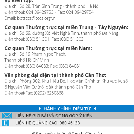
Bộ Biên tập:
Địa chỉ: Số 28, Trần Bình Trọng - thành phố Hà Nội
Điện thoại: 024 39429753 - Fax: 024 39429754
Email: bbttccs@tccs.org.vn
Cơ quan Thường trực tại miền Trung - Tây Nguyên:
Địa chỉ: Số 69, đường Xô Viết Nghệ Tĩnh, thành phố Đà Nẵng
Điện thoại: (080) 51 301; Fax: (080) 51 303
Cơ quan Thường trực tại miền Nam:
Địa chỉ: Số 19 Phạm Ngọc Thạch,
Thành phố Hồ Chí Minh
Điện thoại: (080) 84083; Fax: (080) 84081
Văn phòng đại diện tại thành phố Cần Thơ:
Địa chỉ: Phòng 302, Khu Hiệu Bộ, Học viện Chính trị Khu vực IV, số
6 Nguyễn Văn Cừ (nối dài), thành phố Cần Thơ
Điện thoại/Fax: (0292) 6250868
HÀNH CHÍNH ĐIỆN TỬ
LIÊN HỆ GỬI BÀI VÀ ĐÓNG GÓP Ý KIẾN
LIÊN HỆ QUẢNG CÁO: 080 46138
@Bản quyền thuộc về Tạp chí Cộng sản