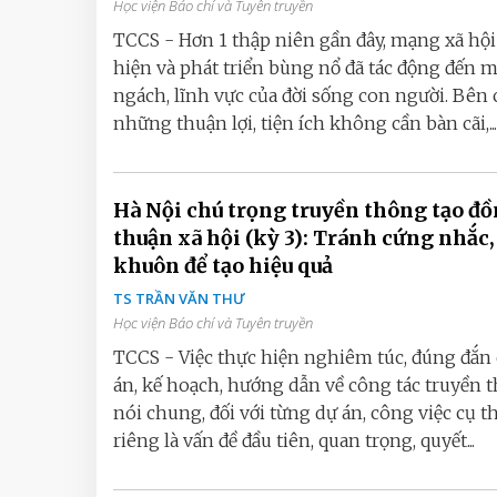
Học viện Báo chí và Tuyên truyền
TCCS - Hơn 1 thập niên gần đây, mạng xã hội
hiện và phát triển bùng nổ đã tác động đến 
ngách, lĩnh vực của đời sống con người. Bên
những thuận lợi, tiện ích không cần bàn cãi,...
Hà Nội chú trọng truyền thông tạo đ
thuận xã hội (kỳ 3): Tránh cứng nhắc,
khuôn để tạo hiệu quả
TS TRẦN VĂN THƯ
Học viện Báo chí và Tuyên truyền
TCCS - Việc thực hiện nghiêm túc, đúng đắn 
án, kế hoạch, hướng dẫn về công tác truyền 
nói chung, đối với từng dự án, công việc cụ t
riêng là vấn đề đầu tiên, quan trọng, quyết...