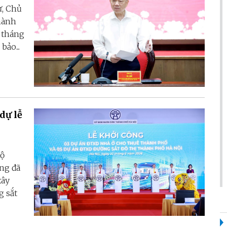
ư, Chủ
Thành
 tháng
ảo...
dự lễ
Bộ
ng đã
xây
g sắt