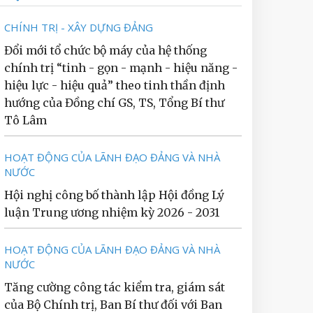
CHÍNH TRỊ - XÂY DỰNG ĐẢNG
Đổi mới tổ chức bộ máy của hệ thống
chính trị “tinh - gọn - mạnh - hiệu năng -
hiệu lực - hiệu quả” theo tinh thần định
hướng của Đồng chí GS, TS, Tổng Bí thư
Tô Lâm
HOẠT ĐỘNG CỦA LÃNH ĐẠO ĐẢNG VÀ NHÀ
NƯỚC
Hội nghị công bố thành lập Hội đồng Lý
luận Trung ương nhiệm kỳ 2026 - 2031
HOẠT ĐỘNG CỦA LÃNH ĐẠO ĐẢNG VÀ NHÀ
NƯỚC
Tăng cường công tác kiểm tra, giám sát
của Bộ Chính trị, Ban Bí thư đối với Ban