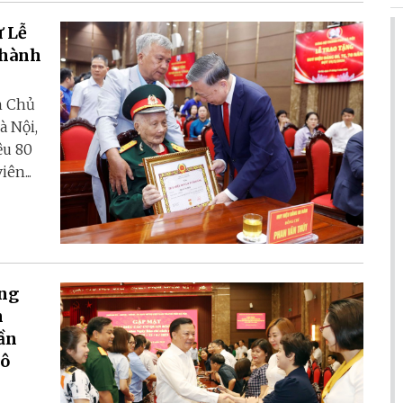
ự Lễ
thành
h Chủ
à Nội,
ệu 80
ên...
ồng
h
ần
đô