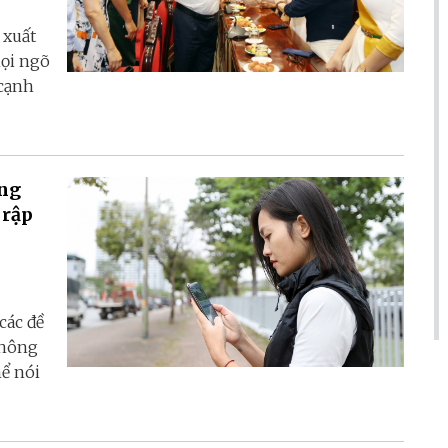
 xuất
mọi ngõ
 cạnh
ồng
 rập
các đề
thông
hể nói