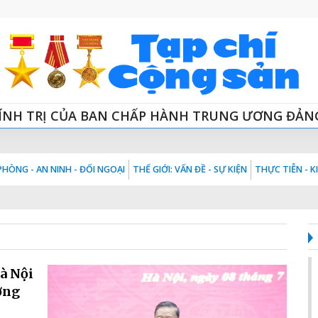
ÍNH TRỊ CỦA BAN CHẤP HÀNH TRUNG ƯƠNG ĐẢN
HÒNG - AN NINH - ĐỐI NGOẠI
THẾ GIỚI: VẤN ĐỀ - SỰ KIỆN
THỰC TIỄN - 
à Nội
ợng