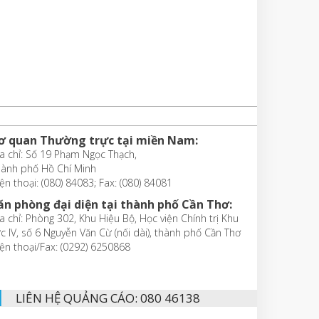
ơ quan Thường trực tại miền Nam:
a chỉ: Số 19 Phạm Ngọc Thạch,
hành phố Hồ Chí Minh
ện thoại: (080) 84083; Fax: (080) 84081
ăn phòng đại diện tại thành phố Cần Thơ:
a chỉ: Phòng 302, Khu Hiệu Bộ, Học viện Chính trị Khu
c IV, số 6 Nguyễn Văn Cừ (nối dài), thành phố Cần Thơ
ện thoại/Fax: (0292) 6250868
LIÊN HỆ QUẢNG CÁO: 080 46138