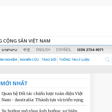
G CỘNG SẢN VIỆT NAM
ພາສາລາວ
中文
ENGLISH
ESPAÑOL
ISSN 2734-9071
KINH NGHIỆM
NGHIÊN CỨU - TRAO ĐỔI
THÔNG TIN LÝ LUẬN
MỚI NHẤT
Quan hệ Đối tác chiến lược toàn diện Việt
Nam - Australia: Thành tựu và triển vọng
Xu hướng mở rộng ảnh hưởng, sự hiện