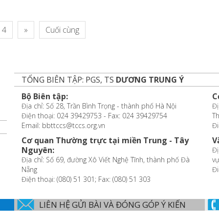
4
»
Cuối cùng
TỔNG BIÊN TẬP: PGS, TS
DƯƠNG TRUNG Ý
Bộ Biên tập:
C
Địa chỉ: Số 28, Trần Bình Trọng - thành phố Hà Nội
Đị
Điện thoại: 024 39429753 - Fax: 024 39429754
T
Email: bbttccs@tccs.org.vn
Đi
Cơ quan Thường trực tại miền Trung - Tây
V
Nguyên:
Đị
Địa chỉ: Số 69, đường Xô Viết Nghệ Tĩnh, thành phố Đà
vự
Nẵng
Đi
Điện thoại: (080) 51 301; Fax: (080) 51 303
LIÊN HỆ GỬI BÀI VÀ ĐÓNG GÓP Ý KIẾN