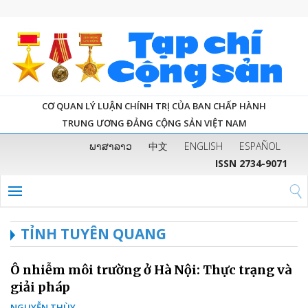
CƠ QUAN LÝ LUẬN CHÍNH TRỊ CỦA BAN CHẤP HÀNH
TRUNG ƯƠNG ĐẢNG CỘNG SẢN VIỆT NAM
ພາສາລາວ
中文
ENGLISH
ESPAÑOL
ISSN 2734-9071
TỈNH TUYÊN QUANG
Ô nhiễm môi trường ở Hà Nội: Thực trạng và
giải pháp
NGUYỄN THÙY